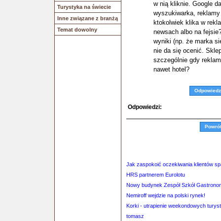
w nią kliknie. Google da
Turystyka na świecie
wyszukiwarka, reklamy
Inne związane z branżą
ktokolwiek klika w rek
Temat dowolny
newsach albo na fejsie?
wyniki (np. że marka si
nie da się ocenić. Skl
szczególnie gdy reklam
nawet hotel?
Odpowiedz
Odpowiedzi:
Powró
Jak zaspokoić oczekiwania klientów s
HRS partnerem Eurolotu
Nowy budynek Zespół Szkół Gastrono
Nemiroff wejdzie na polski rynek!
Korki - utrapienie weekondowych tury
tomasz