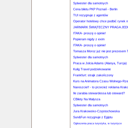
Sylwester dla samotnych
Cena biletu PKP Poznań - Berlin
TUI rezygnuje z agentów
Operator hotelowy chce podbić rynek n
JARMARK ŚWIĄTECZNY PRAGA JED
ITAKA- proszę o opinie!
Popieram nigdy z exim
ITAKA- proszę o opinie!
Tomasza Moroz już nie jest prezesem T
Sylwester dla samotnych
Praca w Jolcia Adams (Alanya, Turcja)
Kulig Travel podziekowanie
Frankfurt: strajk zakończony
Kurs na Animatora Czasu Wolnego-Rz
Nareszcie!! - to przecież reklama Krak
Ile zarabia stewardessa lub steward?
CBilety Na Małysza
Sylwester dla samotnych
Jura Krakowsko-Częstochowska
Sun&Fun rezygnuje z Egiptu
Ogłoszenia praca turystyka, w turystyce