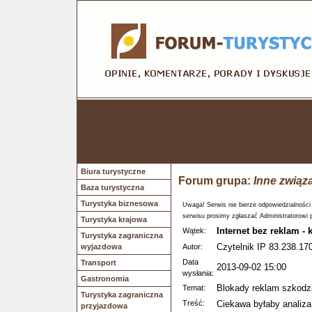
Biura turystyczne
Forum grupa:
Inne związ
Baza turystyczna
Turystyka biznesowa
Uwaga! Serwis nie bierze odpowiedzialności
serwisu prosimy zgłaszać Administratorowi 
Turystyka krajowa
Internet bez reklam -
Wątek:
Turystyka zagraniczna
Czytelnik IP 83.238.170
wyjazdowa
Autor:
Data
Transport
2013-09-02 15:00
wysłania:
Gastronomia
Blokady reklam szkodz
Temat:
Turystyka zagraniczna
Treść:
Ciekawa byłaby analiza '
przyjazdowa