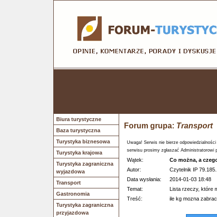
Biura turystyczne
Forum grupa:
Transport
Baza turystyczna
Turystyka biznesowa
Uwaga! Serwis nie bierze odpowiedzialności
serwisu prosimy zgłaszać Administratorowi 
Turystyka krajowa
Wątek:
Co można, a czeg
Turystyka zagraniczna
Autor:
Czytelnik IP 79.185.
wyjazdowa
Data wysłania:
2014-01-03 18:48
Transport
Temat:
Lista rzeczy, które
Gastronomia
Treść:
ile kg mozna zabra
Turystyka zagraniczna
przyjazdowa