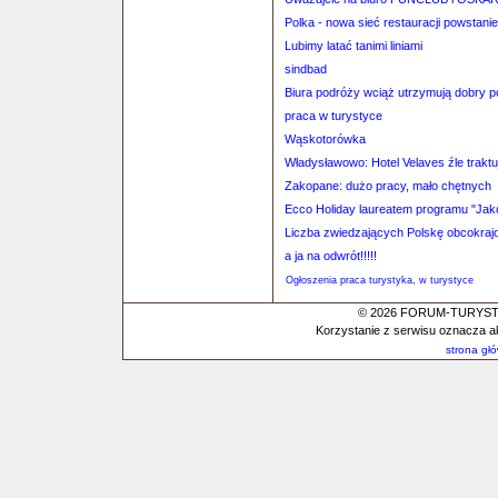
Polka - nowa sieć restauracji powstan
Lubimy latać tanimi liniami
sindbad
Biura podróży wciąż utrzymują dobry 
praca w turystyce
Wąskotorówka
Władysławowo: Hotel Velaves źle traktu
Zakopane: dużo pracy, mało chętnych
Ecco Holiday laureatem programu "Ja
Liczba zwiedzających Polskę obcokraj
a ja na odwrót!!!!!
Ogłoszenia praca turystyka, w turystyce
© 2026 FORUM-TURYSTYC
Korzystanie z serwisu oznacza a
strona gł