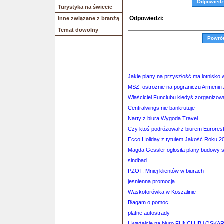
Odpowiedz
Turystyka na świecie
Odpowiedzi:
Inne związane z branżą
Temat dowolny
Powró
Jakie plany na przyszłość ma lotnisko
MSZ: ostrożnie na pograniczu Armenii 
Właściciel Funclubu kiedyś zorganizowa
Centralwings nie bankrutuje
Narty z biura Wygoda Travel
Czy ktoś podróżował z biurem Eurores
Ecco Holiday z tytułem Jakość Roku 2
Magda Gessler ogłosiła plany budowy si
sindbad
PZOT: Mniej klientów w biurach
jesnienna promocja
Wąskotorówka w Koszalinie
Błagam o pomoc
platne autostrady
Uważajcie na biuro FUNCLUB i OSKA