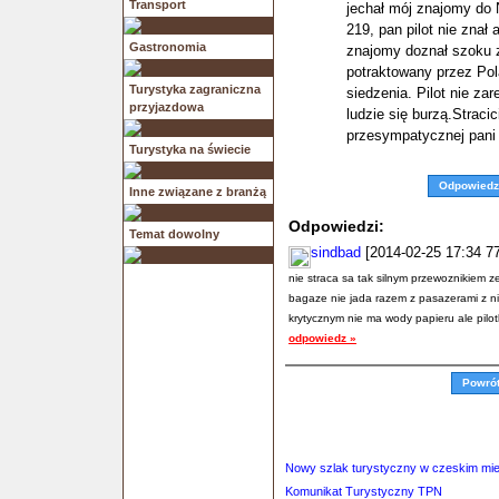
Transport
jechał mój znajomy do 
219, pan pilot nie znał
Gastronomia
znajomy doznał szoku z
potraktowany przez Pol
Turystyka zagraniczna
siedzenia. Pilot nie za
przyjazdowa
ludzie się burzą.Straci
przesympatycznej pani 
Turystyka na świecie
Odpowiedz
Inne związane z branżą
Odpowiedzi:
Temat dowolny
sindbad
[2014-02-25 17:34 77
nie straca sa tak silnym przewoznikiem z
bagaze nie jada razem z pasazerami z ni
krytycznym nie ma wody papieru ale pilot
odpowiedz »
Powró
Nowy szlak turystyczny w czeskim mie
Komunikat Turystyczny TPN