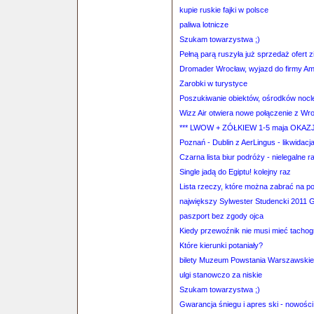
kupie ruskie fajki w polsce
paliwa lotnicze
Szukam towarzystwa ;)
Pełną parą ruszyła już sprzedaż ofert
Dromader Wrocław, wyjazd do firmy A
Zarobki w turystyce
Poszukiwanie obiektów, ośrodków noc
Wizz Air otwiera nowe połączenie z Wr
*** LWOW + ZÓŁKIEW 1-5 maja OKAZJ
Poznań - Dublin z AerLingus - likwidacj
Czarna lista biur podróży - nielegalne r
Single jadą do Egiptu! kolejny raz
Lista rzeczy, które można zabrać na p
największy Sylwester Studencki 2011 
paszport bez zgody ojca
Kiedy przewoźnik nie musi mieć tachog
Które kierunki potaniały?
bilety Muzeum Powstania Warszawski
ulgi stanowczo za niskie
Szukam towarzystwa ;)
Gwarancja śniegu i apres ski - nowości 