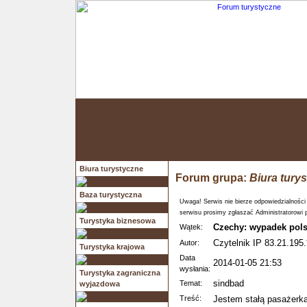
Biura turystyczne
Forum grupa:
Biura tury
Baza turystyczna
Uwaga! Serwis nie bierze odpowiedzialności
serwisu prosimy zgłaszać Administratorowi 
Turystyka biznesowa
Czechy: wypadek pols
Wątek:
Czytelnik IP 83.21.195.
Autor:
Turystyka krajowa
Data
2014-01-05 21:53
wysłania:
Turystyka zagraniczna
sindbad
Temat:
wyjazdowa
Treść:
Jestem stałą pasażerką