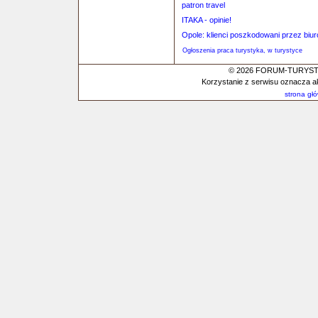
patron travel
ITAKA - opinie!
Opole: klienci poszkodowani przez bi
Ogłoszenia praca turystyka, w turystyce
© 2026 FORUM-TURYSTYC
Korzystanie z serwisu oznacza a
strona gł