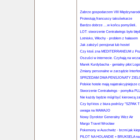
Zabrze gospodarzem VIII Międzynarod
Protestują francuscy taksówkarze
Bardzo dobrze ....w końcu pomyśleli..
LOT: stworzenie Centralwings było bł
Lotnisko, Włochy - problem z hałasem
Jak założyć pensjonat lub hostel
Czy ktoś zna MEDITERRANEUM z Poz
Oszuści w internecie. Czyhają na wcz
Marek Kurdybacha - genialny pilot Logos
Zmiany personalne w zarządzie Interfer
SPRZEDAM DWA PENSJONATY ZIE
Polskie hotele mają najatrakcyjniejsze 
Stworzenie Centralwings - pomyłka PL
Nie każdy będzie mógł być kierowcą
Czy był ktos z biura podrózy "SZPAK 
uwaga na MAMAJO
Nowy Dyrektor Generalny Wizz Air
Margo Travel Wrocław
Pokemony w Auschwitz - brzmi jak kiep
PILOT NA HOLANDIE + BRUKSELA na 