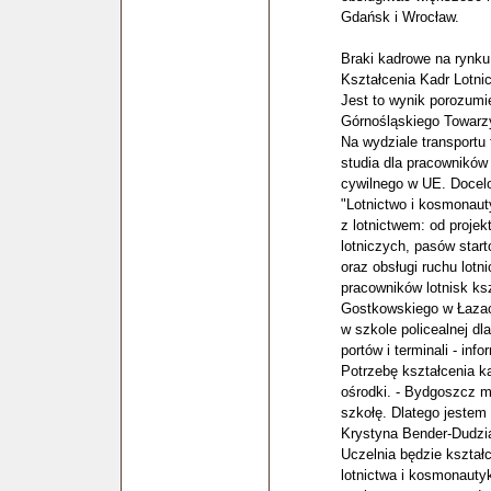
Gdańsk i Wrocław.
Braki kadrowe na rynk
Kształcenia Kadr Lotn
Jest to wynik porozumi
Górnośląskiego Towarzy
Na wydziale transportu 
studia dla pracowników 
cywilnego w UE. Docel
"Lotnictwo i kosmonaut
z lotnictwem: od proje
lotniczych, pasów start
oraz obsługi ruchu lot
pracowników lotnisk ksz
Gostkowskiego w Łazac
w szkole policealnej dl
portów i terminali - inf
Potrzebę kształcenia ka
ośrodki. - Bydgoszcz m
szkołę. Dlatego jestem p
Krystyna Bender-Dudzi
Uczelnia będzie kształ
lotnictwa i kosmonautyk