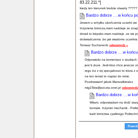
83.22.211.*]
kiedy ten kierunek bedzie otwarty ?????
Bardzo dobrze ....w końcu po
Jestem u schyłku ukończenia uczelni we w
Inżynieria lotnicza,mam nadzieje ze znaj
dotad to kiepsko.mam nadzieje ,ze sie p
doświadczenia ,bo jak wiadomo uczelni
Tomasz Suchanecki
odpowiedz »
Bardzo dobrze ....w końcu
Odpowiedz na komentarz o studiach l
jest b.duze. Jesli ktos chce jeszcze 
tego inz z tej specjalnosci to biora z 
na ten temat to napisz do mnie.
Pozdrawiam! jakub Marszalkiewicz
mig15bis@poczta.onet.pl
odpowiedz
Bardzo dobrze ....w koń
Witam, odpowiadam na dość stary po
kontakt. Inżynier mechanik - Poli
kadr lotnictwa cywilnego Politech
Powró