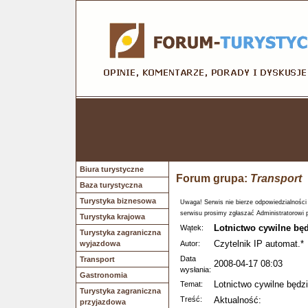
Biura turystyczne
Forum grupa:
Transport
Baza turystyczna
Turystyka biznesowa
Uwaga! Serwis nie bierze odpowiedzialności
serwisu prosimy zgłaszać Administratorowi 
Turystyka krajowa
Lotnictwo cywilne bę
Wątek:
Turystyka zagraniczna
Czytelnik IP automat.*
wyjazdowa
Autor:
Data
Transport
2008-04-17 08:03
wysłania:
Gastronomia
Lotnictwo cywilne będz
Temat:
Turystyka zagraniczna
Treść:
Aktualność:
przyjazdowa