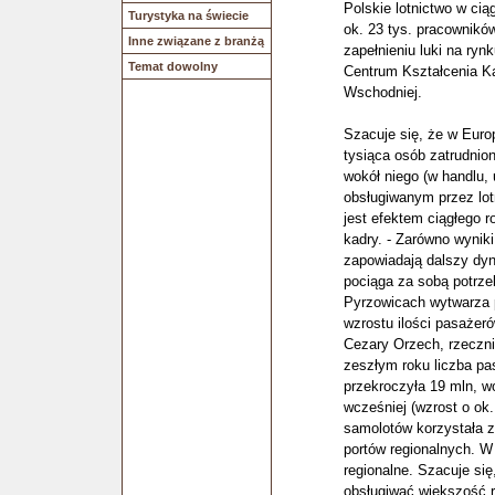
Polskie lotnictwo w cią
Turystyka na świecie
ok. 23 tys. pracownikó
Inne związane z branżą
zapełnieniu luki na ry
Temat dowolny
Centrum Kształcenia K
Wschodniej.
Szacuje się, że w Euro
tysiąca osób zatrudnion
wokół niego (w handlu, 
obsługiwanym przez lot
jest efektem ciągłego r
kadry. - Zarówno wyniki 
zapowiadają dalszy dyn
pociąga za sobą potrze
Pyrzowicach wytwarza p
wzrostu ilości pasażeró
Cezary Orzech, rzeczni
zeszłym roku liczba pa
przekroczyła 19 mln, w
wcześniej (wzrost o o
samolotów korzystała z
portów regionalnych. W
regionalne. Szacuje się
obsługiwać większość r