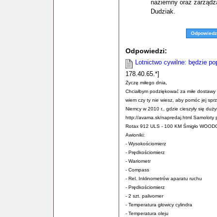
naziemny oraz zarządza
Dudziak.
Odpowiedz
Odpowiedzi:
Lotnictwo cywilne: będzie p
178.40.65.*]
Życzę miłego dnia,
Chciałbym podziękować za miłe dostawy 
wiem czy ty nie wiesz, aby pomóc jej spr
Niemcy w 2010 r., gdzie cieszyły się duż
http://avama.sk/napredaj.html Samoloty 
Rotax 912 ULS - 100 KM Śmigło WOODC
Awioniki:
- Wysokościomierz
- Prędkościomierz
- Wariometr
- Compass
- Rel. Inklinometrów aparatu ruchu
- Prędkościomierz
- 2 szt. palivomer
- Temperatura głowicy cylindra
- Temperatura oleju