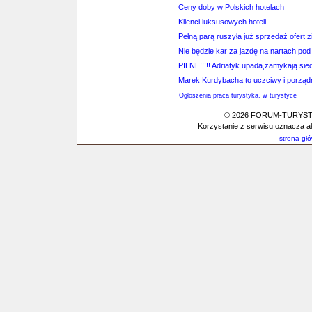
Ceny doby w Polskich hotelach
Klienci luksusowych hoteli
Pełną parą ruszyła już sprzedaż ofert
Nie będzie kar za jazdę na nartach po
PILNE!!!!! Adriatyk upada,zamykają sied
Marek Kurdybacha to uczciwy i porządny
Ogłoszenia praca turystyka, w turystyce
© 2026 FORUM-TURYSTYC
Korzystanie z serwisu oznacza a
strona gł