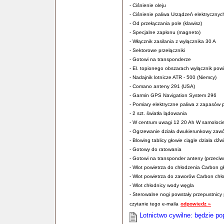
- Ciśnienie oleju
- Ciśnienie paliwa Urządzeń elektrycznyc
- Od przełączania pole (klawisz)
- Specjalne zapłonu (magneto)
- Włącznik zasilania z wyłącznika 30 A
- Sektorowe przełączniki
- Gotowi na transponderze
- El. topionego obszarach wyłącznik powi
- Nadajnik lotnicze ATR - 500 (Niemcy)
- Comano anteny 291 (USA)
- Garmin GPS Navigation System 296
- Pomiary elektryczne paliwa z zapasów p
- 2 szt. światła lądowania
- W centrum uwagi 12 20 Ah W samoloci
- Ogrzewanie działa dwukierunkowy zaw
- Blowing tablicy głowie ciągle działa dźw
- Gotowy do ratowania
- Gotowi na transponder anteny (przeci
- Wlot powietrza do chłodzenia Carbon gł
- Wlot powietrza do zaworów Carbon chłod
- Wlot chłodnicy wody węgla
- Sterowalne nogi powstały przepustnicy
czytanie tego e-maila
odpowiedz »
Lotnictwo cywilne: będzie p