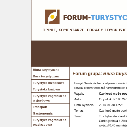
Biura turystyczne
Forum grupa:
Biura tury
Baza turystyczna
Turystyka biznesowa
Uwaga! Serwis nie bierze odpowiedzialności
serwisu prosimy zgłaszać Administratorowi 
Turystyka krajowa
Wątek:
Czy ktoś może po
Turystyka zagraniczna
Autor:
Czytelnik IP 185.24.
wyjazdowa
Data wysłania:
2014-07-30 12:26
Transport
Temat:
Czy ktoś może powi
Gastronomia
Treść:
To chyba standard.
Turystyka zagraniczna
Corka jechala z Zie
przyjazdowa
wyjazd 8.45 na miej