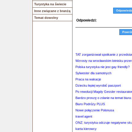
Turystyka na świecie
Odpowiedz
Inne związane z branżą
Temat dowolny
Odpowiedzi:
Powró
TAT zorganizował spotkanie z przedstaw
Wzrosty na wrocławskim lotnisku przer
Polska turystyka nie jest gay friendly?
Sylwester dla samotnych
Praca na wakacje
Dziecku lepiej wyrobić paszport
Po rewolucji Magdy Gessler restaurato
Bardzo proszę o zdanie na temat biura
Biuro Podróży PLUS
Nowe połączenie Polonusa
travel agent
ONZ: turystyka odczuje negatywne skut
karta kierowcy