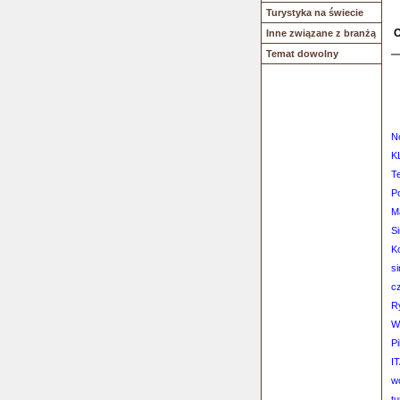
Turystyka na świecie
O
Inne związane z branżą
Temat dowolny
N
K
T
P
Ma
Si
K
s
cz
R
W
Pi
IT
wc
t