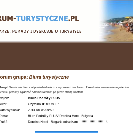
orum grupa:
Biura turystyczne
Uwaga! Serwis nie bierze odpowiedzialności za wypowiedzi na forum. Ewentualne naruszenia regulaminu
serwisu prosimy zgłaszać Administratorowi po przez stronę Kontakt
Wątek:
Biuro Podróży PLUS
Autor:
Czytelnik IP 89.79.1.*
Data wysłania:
2014-08-05 09:59
Temat:
Biuro Podróży PLUS/ Detelina Hotel- Bułgaria
Treść:
Detelina Hotel - Bułgaria odradzam !!!!!!!!!!!!!!!!!!!!!!!!!!!!!!!!.