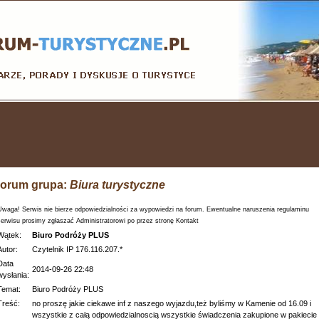
orum grupa:
Biura turystyczne
Uwaga! Serwis nie bierze odpowiedzialności za wypowiedzi na forum. Ewentualne naruszenia regulaminu
serwisu prosimy zgłaszać Administratorowi po przez stronę Kontakt
Wątek:
Biuro Podróży PLUS
Autor:
Czytelnik IP 176.116.207.*
Data
2014-09-26 22:48
wysłania:
Temat:
Biuro Podróży PLUS
Treść:
no proszę jakie ciekawe inf z naszego wyjazdu,też byliśmy w Kamenie od 16.09 i
wszystkie z całą odpowiedzialnoscią wszystkie świadczenia zakupione w pakiecie