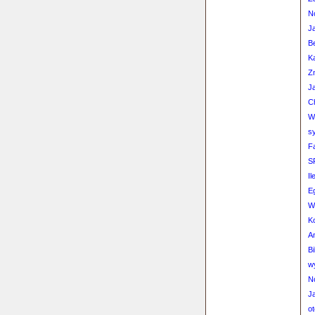
N
J
Be
K
Z
J
C
W
s
F
S
I
Eg
W
K
A
B
w
N
J
ot