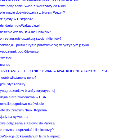
owe połączenie Swiss z Warszawy do Nicei
akie macie doświadczenia z biurem Wezyr?
z sjesty w Hiszpanii?
alendarium otoWakacyje.pl
niesienie wiz do USA dla Polaków?
ak restauracje oszukują swoich klientów?
horwacja - polski turysta porozumie się w ojczystym języku
ypoczynek pod Giewontem
ylwester
acundo
PRZEDAM BILET LOTNICZY WARSZAWA -KOPENHAGA 23-31 LIPCA
le osób wliczane w cene?
iptu styczen/luty
ynagrodzenia w branży turystycznej
olejna afera żywieniowa w USA
nomalie pogodowe na świecie
ilety do Centrum Nauki Kopernik
yjady na sylwestra
owe połączenia z Katowic do Paryża!
ak można odsprzedać bilet lotniczy?
oWakacje.pl: kalendarium letnich imprez