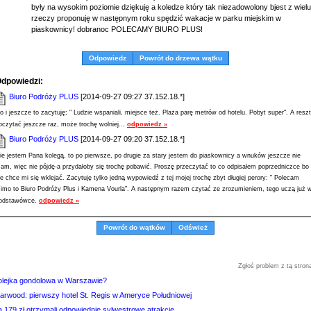
były na wysokim poziomie dziękuję a koledze który tak niezadowolony bjest z wielu
rzeczy proponuję w następnym roku spędzić wakacje w parku miejskim w
piaskownicy! dobranoc POLECAMY BIURO PLUS!
Odpowiedz
Powrót do drzewa wątku
dpowiedzi:
Biuro Podróży PLUS
[2014-09-27 09:27 37.152.18.*]
o i jeszcze to zacytuję; " Ludzie wspaniali, miejsce też. Plaża parę metrów od hotelu. Pobyt super". A resz
oczytać jeszcze raz, może trochę wolniej...
odpowiedz »
Biuro Podróży PLUS
[2014-09-27 09:20 37.152.18.*]
ie jestem Pana kolegą, to po pierwsze, po drugie za stary jestem do piaskownicy a wnuków jeszcze nie
am, więc nie pójdę-a przydałoby się trochę pobawić. Proszę przeczytać to co odpisałem poprzedniczce bo
ie chce mi się wklejać. Zacytuję tylko jedną wypowiedź z tej mojej trochę zbyt długiej perory: " Polecam
imo to Biuro Podróży Plus i Kamena Vourla". A następnym razem czytać ze zrozumieniem, tego uczą już 
odstawówce.
odpowiedz »
Powrót do wątków
Odśwież
Zgłoś problem z tą stron
olejka gondolowa w Warszawie?
tarwood: pierwszy hotel St. Regis w Ameryce Południowej
a 179 zł otrzymali odpowiednie sylwestrowe atrakcje