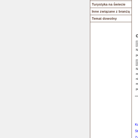
Turystyka na świecie
Inne związane z branżą
Temat dowolny
O
N
p
N
m
n
m
p
K
S
Z