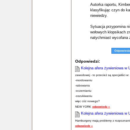
Autorka raportu, Kimbe
klasyfikując czyn do ka
niewiedzy.
Sytuacja przypomina n
wołowych klopsikach zn
natychmiast wycofana 
Odpowiedz
Odpowiedzi:
Kolejna afera żywieniowa w
zawodowej - to przecież są specjaliści w:
-mordowaniu
-rabowaniu
-oczernianiu
-oszukiwaniu
więc cóż nowego?
NEW YORK
odpowiedz »
Kolejna afera żywieniowa w
Hamburgery mają problemy z rozpoznanie
odpowiedz »