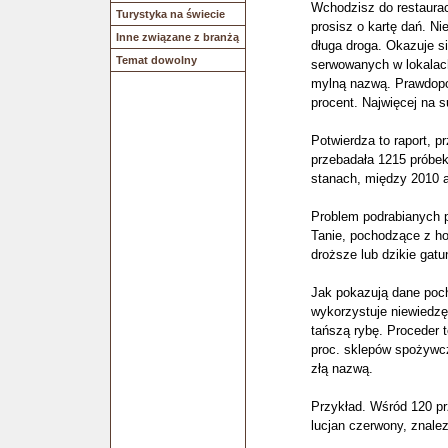
Wchodzisz do restauracj
Turystyka na świecie
prosisz o kartę dań. N
Inne związane z branżą
długa droga. Okazuje si
Temat dowolny
serwowanych w lokalac
mylną nazwą. Prawdopo
procent. Najwięcej na 
Potwierdza to raport, 
przebadała 1215 próbe
stanach, między 2010 
Problem podrabianych p
Tanie, pochodzące z ho
droższe lub dzikie gatu
Jak pokazują dane poch
wykorzystuje niewiedzę
tańszą rybę. Proceder t
proc. sklepów spożywc
złą nazwą.
Przykład. Wśród 120 p
lucjan czerwony, znale