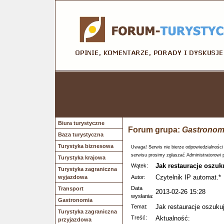
Biura turystyczne
Forum grupa:
Gastronom
Baza turystyczna
Turystyka biznesowa
Uwaga! Serwis nie bierze odpowiedzialności
serwisu prosimy zgłaszać Administratorowi 
Turystyka krajowa
Jak restauracje oszuk
Wątek:
Turystyka zagraniczna
Czytelnik IP automat.*
wyjazdowa
Autor:
Data
Transport
2013-02-26 15:28
wysłania:
Gastronomia
Jak restauracje oszuku
Temat:
Turystyka zagraniczna
Treść:
Aktualność:
przyjazdowa