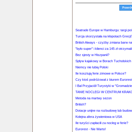
Powró
Seatrade Europe w Hamburgu: targi po
Turcja skorzystała na kłopotach Grecji
British Aiways - czyżby zmiana barw 
"było super" i klienci za 145 zł otrzyma
Bez sjesty w Hiszpanii?
Spływ kajakowy w Borach Tucholskich
Niemcy nie lubią Polski
Ile kosztują ferie zimowe w Polsce?
Czy ktoś podróżował z biurem Eurores
I Bal Przyjaciół Turystyki w "Gromadzie
TANIE NOCLEGI W CENTRUM KRAKO
Metoda na martwy sezon
British?
Dotacje unijne na rozbudowę lub budow
Kolejna afera żywieniowa w USA
Ile turyści zapłacili za nocleg w ferie?
Eurorest - Nie Warto!