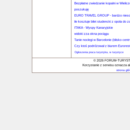
Bezpłatne zwiedzanie kopalni w Wielic
poszukuję
EURO TRAVEL GROUP - bardzo niesol
ile kosztuje bilet studencki z opola do
ITAKA - Wyspy Kanaryjskie
widoki zza okna pociągu
Tanie noclegi w Barcelonie (blisko cent
Czy ktoś podróżował z biurem Eurores
Ogłoszenia praca turystyka, w turystyce
© 2026 FORUM-TURYSTYC
Korzystanie z serwisu oznacza a
strona gł