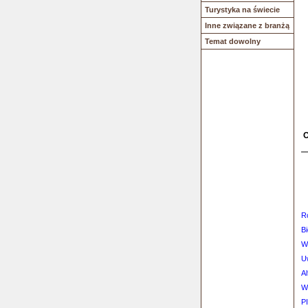
Turystyka na świecie
Inne związane z branżą
Temat dowolny
O
R
Bi
W
U
Al
W
P