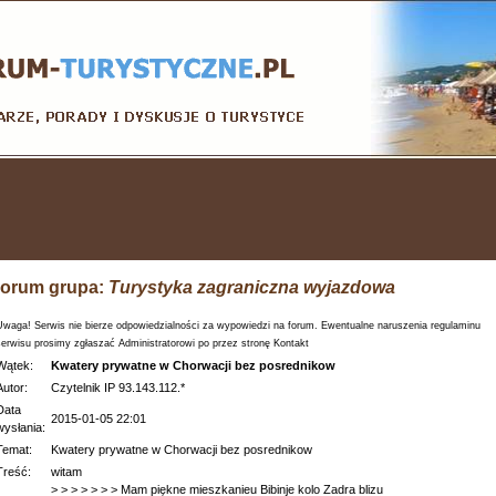
orum grupa:
Turystyka zagraniczna wyjazdowa
Uwaga! Serwis nie bierze odpowiedzialności za wypowiedzi na forum. Ewentualne naruszenia regulaminu
serwisu prosimy zgłaszać Administratorowi po przez stronę Kontakt
Wątek:
Kwatery prywatne w Chorwacji bez posrednikow
Autor:
Czytelnik IP 93.143.112.*
Data
2015-01-05 22:01
wysłania:
Temat:
Kwatery prywatne w Chorwacji bez posrednikow
Treść:
witam
> > > > > > > Mam piękne mieszkanieu Bibinje kolo Zadra blizu