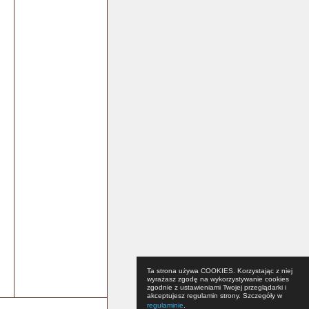
Ta strona używa COOKIES. Korzystając z niej
wyrażasz zgodę na wykorzystywanie cookies
zgodnie z ustawieniami Twojej przeglądarki i
akceptujesz regulamin strony. Szczegóły w
regulaminie
.