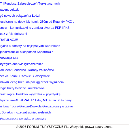
IT i Fundusz Zabezpieczeń Turystycznych
bacent Leipzig
ięć nowych połączeń z Łodzi
ieszkanie na doby jak hotel . 250m od Rotundy PKO .
entrum komunikacyjne zamiast dworca PKP i PKS
ecz z folc dojczami
RATULACJE
egalne automaty na najlepszych warunkach
enci wiedzieli o kłopotach Kopernika?
horwacja 6+4
urystyka oberwie rykoszetem?
roducent Pendolino ukarany za łapówki
zeskie Zamki-Czeskie Budziejowice
prawdź cenę biletu na pociąg przez wyjazdem!
ogie bilety lotnicze i autokarowe
oraz więcej Polaków wyjeżdża w pojedynkę
dsprzedam AUSTRALIA 11 dni, MTB - za 50 % ceny
ainbow Tours-Grecja-Dookoła Grecji proszę o opinie
cDonalds może zatrudniać nieletnich
łoszenia praca turystyka, w turystyce
© 2026 FORUM-TURYSTYCZNE.PL. Wszystkie prawa zastrzeżone.