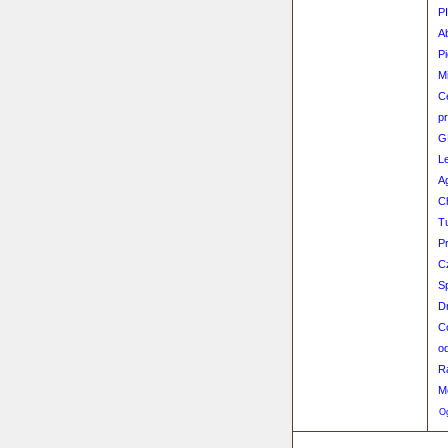
P
A
P
M
C
pr
G
L
Ag
C
T
P
C
S
Dr
C
o
R
M
Og