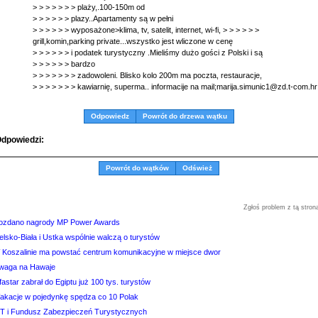
> > > > > > > plaży,.100-150m od
> > > > > > plazy..Apartamenty są w pełni
> > > > > > wyposażone>klima, tv, satelit, internet, wi-fi, > > > > > >
grill,komin,parking private...wszystko jest wliczone w cenę
> > > > > > i podatek turystyczny .Mieliśmy dużo gości z Polski i są
> > > > > > bardzo
> > > > > > > zadowoleni. Blisko kolo 200m ma poczta, restauracje,
> > > > > > > kawiarnię, superma.. informacije na mail;marija.simunic1@zd.t-com.hr
Odpowiedz
Powrót do drzewa wątku
dpowiedzi:
Powrót do wątków
Odśwież
Zgłoś problem z tą stron
ozdano nagrody MP Power Awards
elsko-Biała i Ustka wspólnie walczą o turystów
 Koszalinie ma powstać centrum komunikacyjne w miejsce dwor
waga na Hawaje
fastar zabrał do Egiptu już 100 tys. turystów
akacje w pojedynkę spędza co 10 Polak
IT i Fundusz Zabezpieczeń Turystycznych