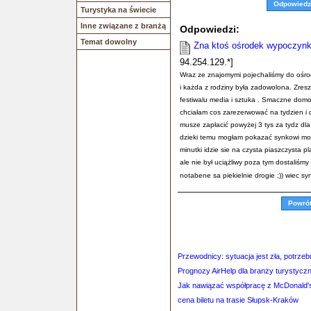
Odpowiedz
Turystyka na świecie
Inne związane z branżą
Odpowiedzi:
Temat dowolny
Zna ktoś ośrodek wypoczynk
94.254.129.*]
Wraz ze znajomymi pojechaliśmy do ośrod
i każda z rodziny była zadowolona. Zres
festiwalu media i sztuka . Smaczne domo
chciałam cos zarezerwować na tydzien i 
musze zapłacić powyżej 3 tys za tydz dla
dzieki temu mogłam pokazać synkowi morze
minutki idzie sie na czysta piaszczysta 
ale nie był uciążliwy poza tym dostaliśmy 
notabene sa piekielnie drogie ;)) wiec syn
Powró
Przewodnicy: sytuacja jest zła, potrz
Prognozy AirHelp dla branży turystyczn
Jak nawiązać współpracę z McDonald'
cena biletu na trasie Słupsk-Kraków