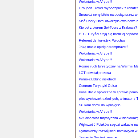
Wolontariat w Afryce!!!
Groupon Travel: wypoczynek z rabate
Sprawdź cenę biletu na pociąg przez 
Sieć Dobry Hotel otworzyła dwa nowe h
Kto był z biurem Sol-Tours z Krakowa?
ETC: Turyści stają się bardziej odpowie
Referent ds. turystyki Wrocław
Jaką macie opinię o tramptravel?
Wolontariat w Afryce!!!
Wolontariat w Afryce!!!
Rośnie ruch turystyczny na Warmii i M
LOT odwołał prezesa
Porno-clubbing nieletnich
Centrum Turystyki Oskar
Konsultacje społeczne w sprawie pomocy
pilot wycieczek szkolnych, animator z 
szukam domu do wynajęcia
Wolontariat w Afryce!!!
aktualna wiza turystyczna w nieaktual
Większość Polaków spędzi wakacje nad
Dynamiczny rozwój sieci hotelowych w
Jastarnia Noclegi i morze