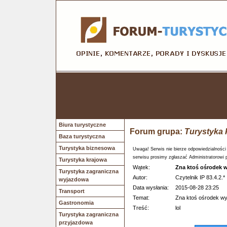
Biura turystyczne
Forum grupa:
Turystyka 
Baza turystyczna
Turystyka biznesowa
Uwaga! Serwis nie bierze odpowiedzialności
serwisu prosimy zgłaszać Administratorowi 
Turystyka krajowa
Wątek:
Zna ktoś ośrodek 
Turystyka zagraniczna
Autor:
Czytelnik IP 83.4.2.*
wyjazdowa
Data wysłania:
2015-08-28 23:25
Transport
Temat:
Zna ktoś ośrodek w
Gastronomia
Treść:
lol
Turystyka zagraniczna
przyjazdowa