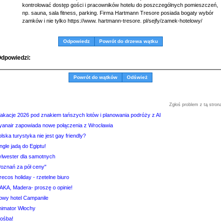
kontrolować dostęp gości i pracowników hotelu do poszczególnych pomieszczeń,
np. sauna, sala fitness, parking. Firma Hartmann Tresore posiada bogaty wybór
zamków i nie tylko https://www. hartmann-tresore. pl/sejfy/zamek-hotelowy/
Odpowiedz
Powrót do drzewa wątku
dpowiedzi:
Powrót do wątków
Odśwież
Zgłoś problem z tą stron
akacje 2026 pod znakiem tańszych lotów i planowania podróży z AI
yanair zapowiada nowe połączenia z Wrocławia
lska turystyka nie jest gay friendly?
ngle jadą do Egiptu!
ylwester dla samotnych
Poznań za pół ceny"
ecos holiday - rzetelne biuro
TAKA, Madera- proszę o opinie!
owy hotel Campanile
nimator Włochy
rośba!