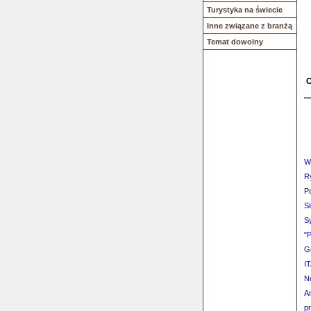
Turystyka na świecie
Inne związane z branżą
Temat dowolny
O
W
R
Po
Si
S
"
Gr
I
N
A
p