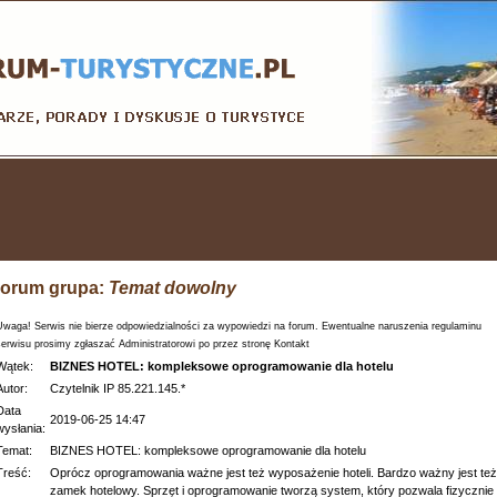
orum grupa:
Temat dowolny
Uwaga! Serwis nie bierze odpowiedzialności za wypowiedzi na forum. Ewentualne naruszenia regulaminu
serwisu prosimy zgłaszać Administratorowi po przez stronę Kontakt
Wątek:
BIZNES HOTEL: kompleksowe oprogramowanie dla hotelu
Autor:
Czytelnik IP 85.221.145.*
Data
2019-06-25 14:47
wysłania:
Temat:
BIZNES HOTEL: kompleksowe oprogramowanie dla hotelu
Treść:
Oprócz oprogramowania ważne jest też wyposażenie hoteli. Bardzo ważny jest też
zamek hotelowy. Sprzęt i oprogramowanie tworzą system, który pozwala fizycznie