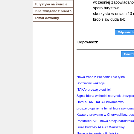
wczesniej zapowiadano
Turystyka na świecie
sporo turystow
Inne związane z branżą
skorzysta w dniach 10 i
Temat dowolny
brobislaw duda b-b.
Odpowiedz
Odpowiedzi:
Powró
Nowa trasa z Poznania i nie tylko
Spóźnione wakacje
ITAKA- proszę o opinie!
Signal Iduna wchodzi na rynek ubezpie
Hotel STAR-DADAJ k/Ramsowo
prosze o opinie na temat biura sol-tour
Kwatery prywatne w Chorwacji bez po
Podstolice-Ski - nowa stacja narciars
Biuro Podrozy ATAS z Warszawy
Nowe połączenie z Gdańska