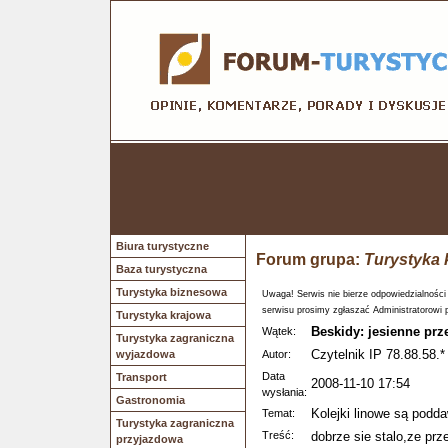
Biura turystyczne
Forum grupa:
Turystyka 
Baza turystyczna
Turystyka biznesowa
Uwaga! Serwis nie bierze odpowiedzialności
serwisu prosimy zgłaszać Administratorowi 
Turystyka krajowa
Beskidy: jesienne prz
Wątek:
Turystyka zagraniczna
Czytelnik IP 78.88.58.*
wyjazdowa
Autor:
Data
Transport
2008-11-10 17:54
wysłania:
Gastronomia
Kolejki linowe są podda
Temat:
Turystyka zagraniczna
Treść:
dobrze sie stalo,ze prz
przyjazdowa