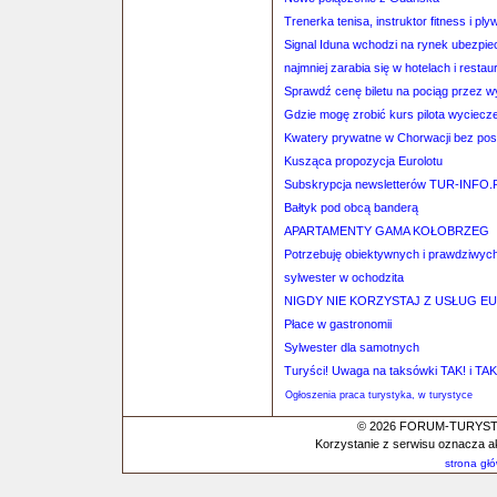
Trenerka tenisa, instruktor fitness i ply
Signal Iduna wchodzi na rynek ubezpie
najmniej zarabia się w hotelach i restau
Sprawdź cenę biletu na pociąg przez 
Gdzie mogę zrobić kurs pilota wyciec
Kwatery prywatne w Chorwacji bez po
Kusząca propozycja Eurolotu
Subskrypcja newsletterów TUR-INFO.
Bałtyk pod obcą banderą
APARTAMENTY GAMA KOŁOBRZEG
Potrzebuję obiektywnych i prawdziwych 
sylwester w ochodzita
NIGDY NIE KORZYSTAJ Z USŁUG EUR
Płace w gastronomii
Sylwester dla samotnych
Turyści! Uwaga na taksówki TAK! i TAK
Ogłoszenia praca turystyka, w turystyce
© 2026 FORUM-TURYSTYC
Korzystanie z serwisu oznacza a
strona gł