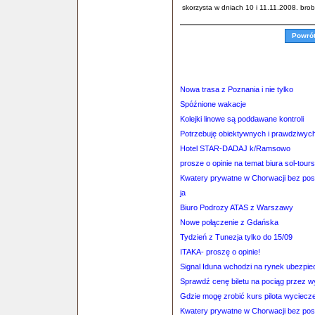
skorzysta w dniach 10 i 11.11.2008. brob
Powró
Nowa trasa z Poznania i nie tylko
Spóźnione wakacje
Kolejki linowe są poddawane kontroli
Potrzebuję obiektywnych i prawdziwych 
Hotel STAR-DADAJ k/Ramsowo
prosze o opinie na temat biura sol-tour
Kwatery prywatne w Chorwacji bez po
ja
Biuro Podrozy ATAS z Warszawy
Nowe połączenie z Gdańska
Tydzień z Tunezja tylko do 15/09
ITAKA- proszę o opinie!
Signal Iduna wchodzi na rynek ubezpie
Sprawdź cenę biletu na pociąg przez 
Gdzie mogę zrobić kurs pilota wyciec
Kwatery prywatne w Chorwacji bez po