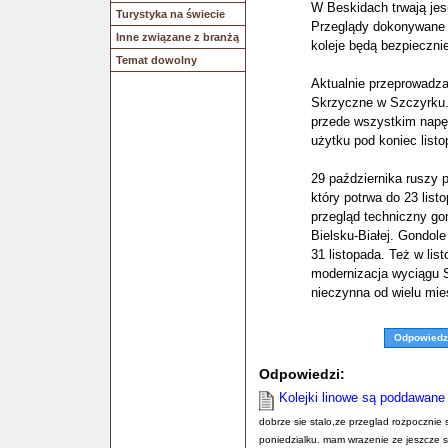
W Beskidach trwają jes
Turystyka na świecie
Przeglądy dokonywane 
Inne związane z branżą
koleje będą bezpiecznie
Temat dowolny
Aktualnie przeprowadza
Skrzyczne w Szczyrku. 
przede wszystkim napęd
użytku pod koniec listo
29 października ruszy 
który potrwa do 23 list
przegląd techniczny gon
Bielsku-Białej. Gondole
31 listopada. Też w li
modernizacja wyciągu S
nieczynna od wielu mie
Odpowiedz
Odpowiedzi:
Kolejki linowe są poddawane 
dobrze sie stalo,ze przeglad rozpocznie 
poniedzialku. mam wrazenie ze jeszcze s