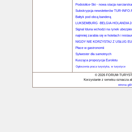
Podstolice-Ski - nowa stacja narciars
Subskrypcja newsletterów TUR-INFO.
Bałtyk pod obcą banderą
LUKSEMBURG -BELGIA-HOLANDIA 24
Signal Iduna wchodzi na rynek ubezpie
najmniej zarabia się w hotelach i restau
NIGDY NIE KORZYSTAJ Z USŁUG EUR
Płace w gastronomii
Sylwester dla samotnych
Kusząca propozycja Eurolotu
Ogłoszenia praca turystyka, w turystyce
© 2026 FORUM-TURYSTYC
Korzystanie z serwisu oznacza a
strona gł