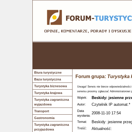
Biura turystyczne
Forum grupa:
Turystyka 
Baza turystyczna
Turystyka biznesowa
Uwaga! Serwis nie bierze odpowiedzialności
serwisu prosimy zgłaszać Administratorowi 
Turystyka krajowa
Beskidy: jesienne prz
Wątek:
Turystyka zagraniczna
Czytelnik IP automat.*
wyjazdowa
Autor:
Data
Transport
2008-11-10 17:54
wysłania:
Gastronomia
Beskidy: jesienne przeg
Temat:
Turystyka zagraniczna
Treść:
Aktualność:
przyjazdowa