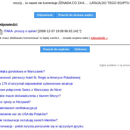
reszty... to nawet nie komentuje.ŻENADA.CO ZA K..... LATAJĄ DO TEGO EGIPTU
Odpowiedz
Powrót do drzewa wątku
dpowiedzi:
ITAKA- proszę o opinie!
[2008-12-07 19:08 86.63.142.*]
ak masz debilowato komentować to lepiej zamilcz... żenada wspiera itake:)
odpowiedz »
Powrót do wątków
Odśwież
Zgłoś problem z tą stron
olejka gondolowa w Warszawie?
tarwood: pierwszy hotel St. Regis w Ameryce Południowej
a 179 zł otrzymali odpowiednie sylwestrowe atrakcje
owe połączenie Swiss z Warszawy do Nicei
akie macie doświadczenia z biurem Wezyr?
z sjesty w Hiszpanii?
alendarium otoWakacyje.pl
niesienie wiz do USA dla Polaków?
ak restauracje oszukują swoich klientów?
horwacja - polski turysta porozumie się w ojczystym języku