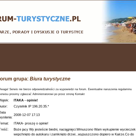
orum grupa:
Biura turystyczne
Uwaga! Serwis nie bierze odpowiedzialności za wypowiedzi na forum. Ewentualne naruszenia regulaminu
serwisu prosimy zgłaszać Administratorowi po przez stronę Kontakt
Wątek:
ITAKA - opinie!
Autor:
Czytelnik IP 196.20.35.*
Data
2008-12-07 17:13
wysłania:
Temat:
ITAKA- proszę o opinie!
Treść:
Boże jacy Wy jesteście biedni, naciągnięci.Wmuszono Wam wykupienie wycieczek
wepchnięto do autokaru i zamknięto drzwi...wypuszczono dopiero w Kairze.Co do