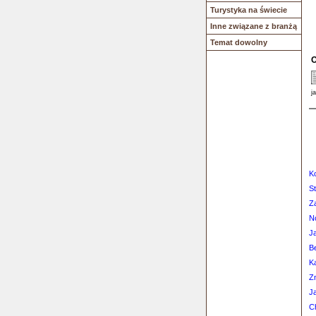
Turystyka na świecie
Inne związane z branżą
Temat dowolny
O
j
K
S
Z
N
J
Be
K
Z
J
C