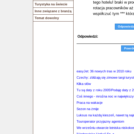
tego hotelu! braki w pr
Turystyka na świecie
rotacja pracowników aż 
Inne związane z branżą
współczuć tym *** któr
Temat dowolny
Odpowiedz
Odpowiedzi:
Powró
easyJet: 36 nowych tras w 2010 roku
Czechy: zbliżają się zimowe targi turys
Kilka słów
Tu są daty z roku 2005!Podaję daty z 2
Coś innego - mroźna noc w największ
Praca na wakacje
Sezon na żmije
Luksus na każdą kieszeń, nawet tą naj
Touroperator przyjazny agentom
We wrześniu otwarcie lotniska niskok