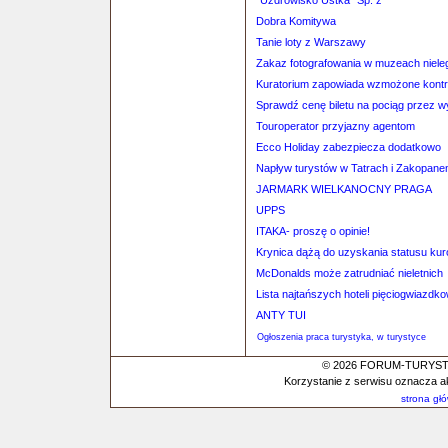
"Uzdrowisko Ustka" Sp. z
Dobra Komitywa
Tanie loty z Warszawy
Zakaz fotografowania w muzeach niele
Kuratorium zapowiada wzmożone kontro
Sprawdź cenę biletu na pociąg przez 
Touroperator przyjazny agentom
Ecco Holiday zabezpiecza dodatkowo
Napływ turystów w Tatrach i Zakopan
JARMARK WIELKANOCNY PRAGA
UPPS
ITAKA- proszę o opinie!
Krynica dążą do uzyskania statusu kur
McDonalds może zatrudniać nieletnich
Lista najtańszych hoteli pięciogwiazdk
ANTY TUI
Ogłoszenia praca turystyka, w turystyce
© 2026 FORUM-TURYSTYC
Korzystanie z serwisu oznacza a
strona gł