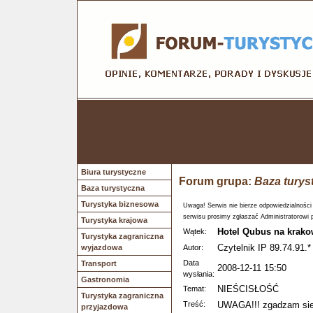
Biura turystyczne
Forum grupa:
Baza turys
Baza turystyczna
Turystyka biznesowa
Uwaga! Serwis nie bierze odpowiedzialności
serwisu prosimy zgłaszać Administratorowi 
Turystyka krajowa
Hotel Qubus na krako
Wątek:
Turystyka zagraniczna
Czytelnik IP 89.74.91.*
wyjazdowa
Autor:
Data
Transport
2008-12-11 15:50
wysłania:
Gastronomia
NIEŚCISŁOŚĆ
Temat:
Turystyka zagraniczna
Treść:
UWAGA!!! zgadzam sie
przyjazdowa