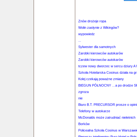
Znów drożeje ropa
Wolin zasłynie z Wikingów?
wypowiedz
...
Sylwester dla samotnych
Zarobki kierowców autokarów
Zarobki kierowców autokarów
tczew nowy dworzec w sercu dziury A W
Szkoła Hotelarska Cosinus działa na g
Kolej czekają poważne zmiany
BIEGUN PÓŁNOCNY …a po drodze S
zgroza
nie
Biuro B.T. PRECURSOR prosze o opini
Telefony w autokarze
McDonalds może zatrudniać nieletnich
Borków
Policealna Szkoła Cosinus w Warszawi
Pierwszy inteligentny Puro Hotel w Pol