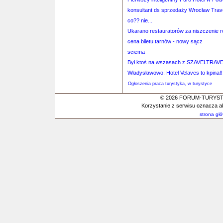
konsultant ds sprzedaży Wrocław Trave
co?? nie...
Ukarano restauratorów za niszczenie r
cena biletu tarnów - nowy sącz
sciema
Był ktoś na wszasach z SZAVELTRAV
Władysławowo: Hotel Velaves to kpina!!
Ogłoszenia praca turystyka, w turystyce
© 2026 FORUM-TURYSTYC
Korzystanie z serwisu oznacza a
strona gł