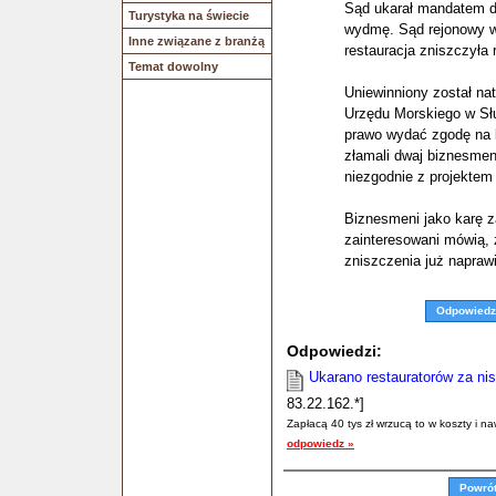
Sąd ukarał mandatem dw
Turystyka na świecie
wydmę. Sąd rejonowy w
Inne związane z branżą
restauracja zniszczyła 
Temat dowolny
Uniewinniony został na
Urzędu Morskiego w Słu
prawo wydać zgodę na l
złamali dwaj biznesmeni
niezgodnie z projektem 
Biznesmeni jako karę z
zainteresowani mówią, ż
zniszczenia już napraw
Odpowiedz
Odpowiedzi:
Ukarano restauratorów za nis
83.22.162.*]
Zapłacą 40 tys zł wrzucą to w koszty i naw
odpowiedz »
Powró