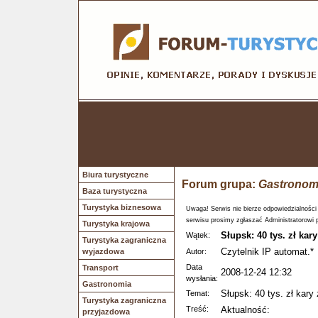
Biura turystyczne
Forum grupa:
Gastronom
Baza turystyczna
Turystyka biznesowa
Uwaga! Serwis nie bierze odpowiedzialności
serwisu prosimy zgłaszać Administratorowi 
Turystyka krajowa
Słupsk: 40 tys. zł ka
Wątek:
Turystyka zagraniczna
Czytelnik IP automat.*
wyjazdowa
Autor:
Data
Transport
2008-12-24 12:32
wysłania:
Gastronomia
Słupsk: 40 tys. zł kar
Temat:
Turystyka zagraniczna
Treść:
Aktualność:
przyjazdowa