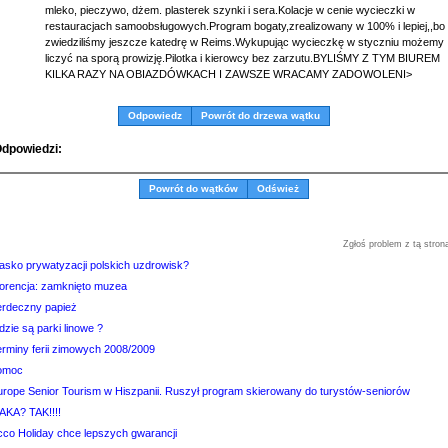
mleko, pieczywo, dżem. plasterek szynki i sera.Kolacje w cenie wycieczki w
restauracjach samoobsługowych.Program bogaty,zrealizowany w 100% i lepiej,,bo
zwiedziliśmy jeszcze katedrę w Reims.Wykupując wycieczkę w styczniu możemy
liczyć na sporą prowizję.Pilotka i kierowcy bez zarzutu.BYLIŚMY Z TYM BIUREM
KILKA RAZY NA OBIAZDÓWKACH I ZAWSZE WRACAMY ZADOWOLENI>
Odpowiedz
Powrót do drzewa wątku
dpowiedzi:
Powrót do wątków
Odśwież
Zgłoś problem z tą stron
iasko prywatyzacji polskich uzdrowisk?
lorencja: zamknięto muzea
erdeczny papież
zie są parki linowe ?
erminy ferii zimowych 2008/2009
omoc
urope Senior Tourism w Hiszpanii. Ruszył program skierowany do turystów-seniorów
TAKA? TAK!!!!
cco Holiday chce lepszych gwarancji