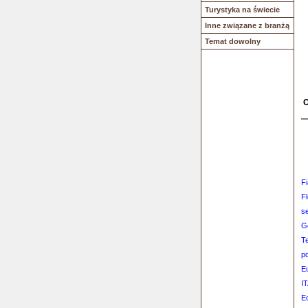
Turystyka na świecie
Inne związane z branżą
Temat dowolny
O
F
F
s
Gd
T
p
E
I
E