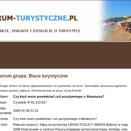
orum grupa:
Biura turystyczne
Uwaga! Serwis nie bierze odpowiedzialności za wypowiedzi na forum. Ewentualne naruszenia regulaminu
serwisu prosimy zgłaszać Administratorowi po przez stronę Kontakt
Wątek:
Czy ktoś może powiedzieć coś pozytywnego o Almaturze?
Autor:
Czytelnik IP 81.210.63.*
Data
2009-01-08 21:31
wysłania:
Temat:
Czy ktoś może powiedzieć coś pozytywnego o Almaturze?
Treść:
Polecam wyjazd z Itaką na wycieczkę UROKI STOLICY SWIATA.Bylismy w maju
2008.Hotel prawie w centrum Paryża,śniadania wzmocnione:kawa, herbata, soki,