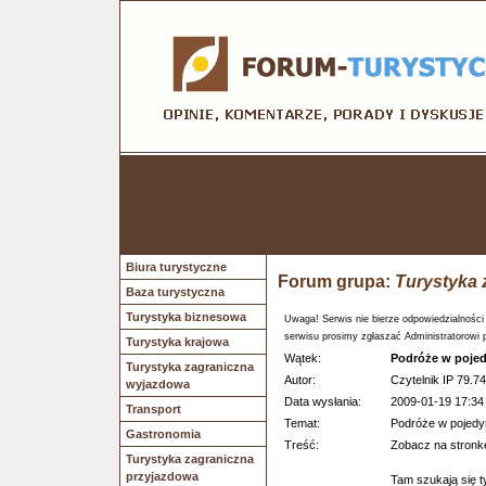
Biura turystyczne
Forum grupa:
Turystyka 
Baza turystyczna
Turystyka biznesowa
Uwaga! Serwis nie bierze odpowiedzialności
serwisu prosimy zgłaszać Administratorowi 
Turystyka krajowa
Wątek:
Podróże w poje
Turystyka zagraniczna
Autor:
Czytelnik IP 79.74
wyjazdowa
Data wysłania:
2009-01-19 17:34
Transport
Temat:
Podróże w pojed
Gastronomia
Treść:
Zobacz na stronk
Turystyka zagraniczna
przyjazdowa
Tam szukają się t