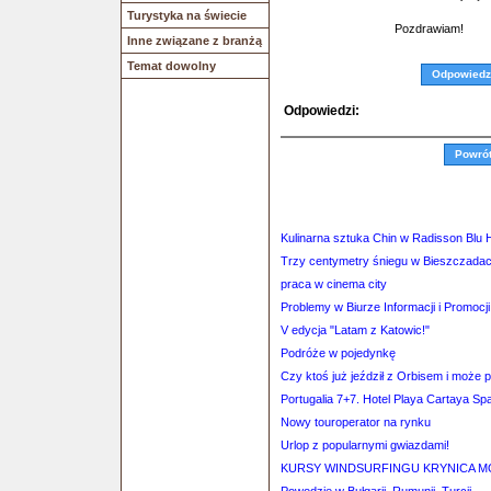
Turystyka na świecie
Pozdrawiam!
Inne związane z branżą
Temat dowolny
Odpowiedz
Odpowiedzi:
Powró
Kulinarna sztuka Chin w Radisson Blu 
Trzy centymetry śniegu w Bieszczada
praca w cinema city
Problemy w Biurze Informacji i Promocj
V edycja "Latam z Katowic!"
Podróże w pojedynkę
Czy ktoś już jeździł z Orbisem i może po
Portugalia 7+7. Hotel Playa Cartaya Sp
Nowy touroperator na rynku
Urlop z popularnymi gwiazdami!
KURSY WINDSURFINGU KRYNICA 