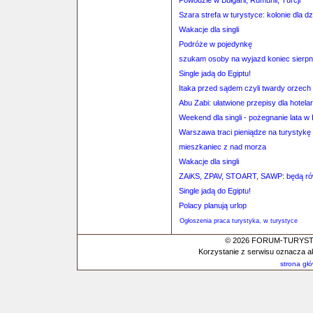
Powodzie w Bułgarii, Rumunii, Turcji
Szara strefa w turystyce: kolonie dla dz
Wakacje dla singli
Podróże w pojedynkę
szukam osoby na wyjazd koniec sierpn
Single jadą do Egiptu!
Itaka przed sądem czyli twardy orzech 
Abu Zabi: ułatwione przepisy dla hotela
Weekend dla singli - pożegnanie lata w
Warszawa traci pieniądze na turystykę
mieszkaniec z nad morza
Wakacje dla singli
ZAiKS, ZPAV, STOART, SAWP: będą równ
Single jadą do Egiptu!
Polacy planują urlop
Ogłoszenia praca turystyka, w turystyce
© 2026 FORUM-TURYSTYC
Korzystanie z serwisu oznacza a
strona gł