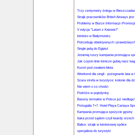
Trzy centymetry śniegu w Bieszczada
Strajk pracowników British Airways jest
Problemy w Biurze Informacji i Promocj
V edycja "Latam z Katowic!"
lotnisko w Białymstoku
Potrzebuję obiektywnych i prawdziwych 
Single jadą do Egiptu!
Jesienią ruszy kampania promująca sp
Jak często linie lotnicze gubią nasz ba
Kurort pod zwałami błota
Weekend dla singli - pożegnanie lata w
Szara strefa w turystyce: kolonie dla dz
Nie wiem o co chodzi
Podróże w pojedynkę
Baseny termalne w Polsce już niedługo
Portugalia 7+7. Hotel Playa Cartaya Sp
Kampania promująca spożycie gęsiny
Itaka przed sądem czyli twardy orzech 
Balice: strajk w lotniskowej spółce
specjalista ds turystyki