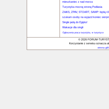
mieszkaniec z nad morza
Turystyka mocną stroną Podlasia
ZAiKS, ZPAV, STOART, SAWP: będą równ
szukam osoby na wyjazd koniec sierpn
Single jadą do Egiptu!
Wakacje dla singli
Ogłoszenia praca turystyka, w turystyce
© 2026 FORUM-TURYSTYC
Korzystanie z serwisu oznacza a
strona gł