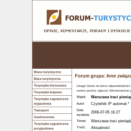
Biura turystyczne
Forum grupa:
Inne związ
Baza turystyczna
Turystyka biznesowa
Uwaga! Serwis nie bierze odpowiedzialności
serwisu prosimy zgłaszać Administratorowi 
Turystyka krajowa
Warszawa traci pienią
Wątek:
Turystyka zagraniczna
Czytelnik IP automat.*
wyjazdowa
Autor:
Data
Transport
2006-07-05 16:27
wysłania:
Gastronomia
Warszawa traci pieniąd
Temat:
Turystyka zagraniczna
Treść:
Aktualność:
przyjazdowa