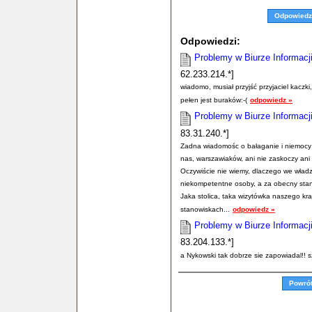
Odpowiedz
Odpowiedzi:
Problemy w Biurze Informacji
62.233.214.*]
wiadomo, musiał przyjść przyjaciel kaczk
pełen jest buraków:-(
odpowiedz »
Problemy w Biurze Informacji
83.31.240.*]
Zadna wiadomośc o bałaganie i niemocy s
nas, warszawiaków, ani nie zaskoczy ani 
Oczywiście nie wiemy, dlaczego we władz
niekompetentne osoby, a za obecny stan 
Jaka stolica, taka wizytówka naszego kra
stanowiskach...
odpowiedz »
Problemy w Biurze Informacji
83.204.133.*]
a Nykowski tak dobrze sie zapowiadal!! 
Powró