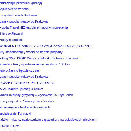
entralwings przed inauguracją
ocjalistyczna żenada
ezmyślość władz Krakowa
dańsk popularniejszy od Krakowa
ygoda Travel NIE jest biurem godnym polecenia
niety w Słowenii
zeczy na kolonie
OODMEN POLAND SP.Z O.O WARSZAWA-PROSZĘ O OPINIE
atry: nadchodzący weekend będzie pogodny
arking "WIZ-PARK" 24h przy lotnisku Katowice-Pyrzowice
omentarz trasy - pilotowanie wycieczki do 100 km
ezioro Jamno będzie czyste
dańsk popularniejszy od Krakowa
ROSZE O OPINIĘ O JET TOURISTIC
TAKA, Madera- proszę o opinie!
yanair ukarany grzywną w wysokości 370 tys. euro
epszy dojazd do Świnoujścia z Niemiec
lan awaryjny lotniska w Szymanach
ecjalista ds Turystyki
aków - miasto, gdzie parkuje się autokary na osiedlowych uliczkach
e takie to łatwe