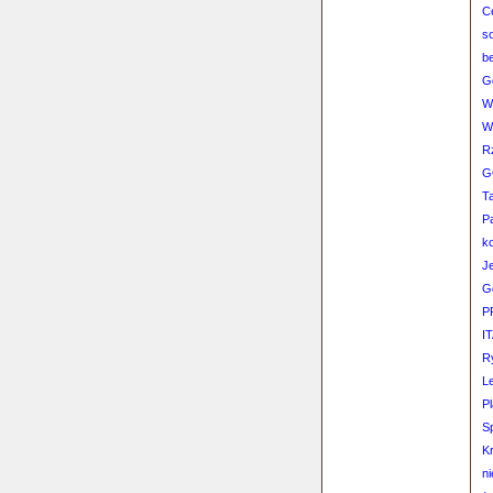
C
s
b
G
W
Wi
R
G
T
P
k
J
G
P
I
R
L
P
Sp
Kr
ni