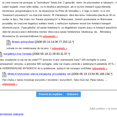
te cene mozna sie przespac w "normalnym" hotelu kat. 2 gwiazdki. wiem- bo pracowalam w takowym, i 
zaden wyjatek, moze tylko dodac, ze to dzielnice peryferyjne, ale w tychze hotelach sypia klientela
biznesowa, przyjezdzajaca m.in. na ekspozycje na Porte de Versailles ). Z tego co wiem, to w tzw
"kwaterach prywatnych" sa znacznie tansze. W Zakopanym -dwa lata temu- kolezanka placila po 30 za
osobe, w lipcu. Nie znam cen "kwater prywatnych" w Warszawie. Jestem przekonana ze Warszawie
przydalby sie znacznie bogatszy wahlarz hoteli, z wiekszym wyborem wsrod tzw hotelach kategorii
ekonomicznych. ("specjalistka" od spraw hotelowych, ze dlugoletnim stazem pracy w hotelach paryskich
obecnie piszaca prace doktorska rowniez dotyczaca spraw hotelarstwa: lokalizacja, itp... Miroslawa
Woroniecka (m.woroniecki@noos.fr)
odpowiedz »
Brawo pomyslowi
[2008-05-14 14:36 77.253.12.*]
szkoda że nie zrealizowany do tej pory :(
odpowiedz »
socjalistyczna żenada
[2006-05-18 21:28 83.31.97.*]
 bez urzędasów to się nie da zrobić??? przecież to jest marnowanie kasy? 100 noclegów to sama
ównowartość remontu, a potrzeba 500 noclegów, żeby sie miastu zwróciło z pobieranych podatków 20 %. i
ak HORRENDALNIE WYSOKICH! ile tu problemów, kjtórych nie rozwiąże urzENdas
odpowiedz »
Mniej krytykowac wiecej inicjatywy przydaloby sie
[2006-05-19 13:54 85.168.136.*]
Pan chyba z natury krytykuje wszystko i wszedzie i wszystkich. Taka musi byc Pana natura. ...
odpowiedz »
Powrót do wątków
Odśwież
Zgłoś problem z tą stron
nternetowe wakacje