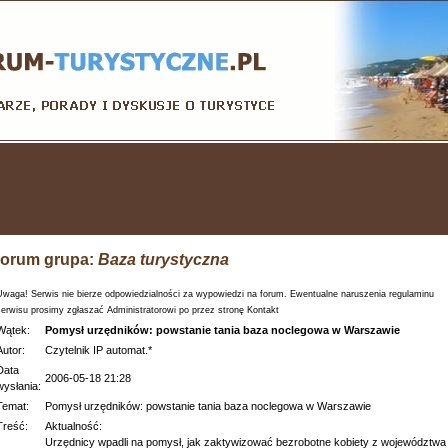
orum grupa:
Baza turystyczna
Uwaga! Serwis nie bierze odpowiedzialności za wypowiedzi na forum. Ewentualne naruszenia regulaminu
serwisu prosimy zgłaszać Administratorowi po przez stronę Kontakt
Wątek:
Pomysł urzędników: powstanie tania baza noclegowa w Warszawie
Autor:
Czytelnik IP automat.*
Data
2006-05-18 21:28
wysłania:
Temat:
Pomysł urzędników: powstanie tania baza noclegowa w Warszawie
Treść:
Aktualność:
Urzędnicy wpadli na pomysł, jak zaktywizować bezrobotne kobiety z województwa