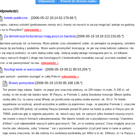
Odpowiedz
Powrót do drzewa wątku
dpowiedzi:
hotele publiczne...
[2006-05-22 20:14 62.179.68.*]
 opisu, zakresu szkoleń (podstawowe zwroty etc) i kwoty na rozruch to raczej moga być pokoje na godziny.
o na to Prezydent?
odpowiedz »
Za demokracji bzdurokraci mają jeszcze bardziej
[2006-05-19 19:18 213.216.65.*]
djechane pomysły niż za komuny. Może jednak czas uświadomić sobie, że pieniądze na programy, szkoleni
otacje itp pochodzą z podatków. Może warto przemyśleć koncepcję, że jak się mniej ludziom zabierze i da
m się więcej wolności, to sami dadzą sobie radę. Jedyną wadą takiego rozwiązania jest to, że kilkaset
ysięcy naszych drogich ( drogo nas kosztujących ) bzdurokratów musiałoby zacząć uczciwie zarabiać na
ycie, a nie pasożytować na nas.
odpowiedz »
Noclegi tanie w warszawie -
[2006-05-19 09:11 80.53.204.*]
uper pomysł - powinien wystąpić w całej Polsce!
odpowiedz »
Brawo pomyslowi
[2006-05-19 13:50 85.168.136.*]
Tez jestem tego zdania. Sadze, ze popyt jest znacznie wiekszy, ze 100 miejsc to malo. A 100 zl. od
osoby, to nie wcale tak bardzo tanio. W Paryzu, w Formule 1, pokoj 3osobowy kosztuje 38euro (jedna
osoba albo 3-y: ta sama cena) Wtedy, po przeliczeniu na jedna osobe wynosi: ok. 63 zl. Te hotele
wypelnione sa szybciej, anizeli wszystkie w poblizu (a pojemnosc maja - te paryskie Formule 1- znaczni
wyzsza (200-350 pokoi); od sredniej Paryza (niewiele ponad 50 pokoi na hotel) (a pokoi w Paryzu jest ok
75000, podczas gdy w regionie paryskim, ok. dwoch razy tyle. (w samych tylko hotelach turystycznych,
nie mowie o innych formach zakwaterowania). Nie dawno mowilo sie o przydatnosci rozwoju "chambres
d'hôtes" czyli odpowiednik naszych pokoi goscinnych. Tak, ze to swietny pomysl. Ceny moglyby jeszcze
troche ulec obnizeniu, zeby "zrownac " sie z poziomem europejskim (czyli jesli tanie to tanie w pelnym
tego slowa znaczeniu, bo dla rodziny 4-o osobowej wynikaloby juz 400zl a to ok. 100euro, to i w Paryzu 