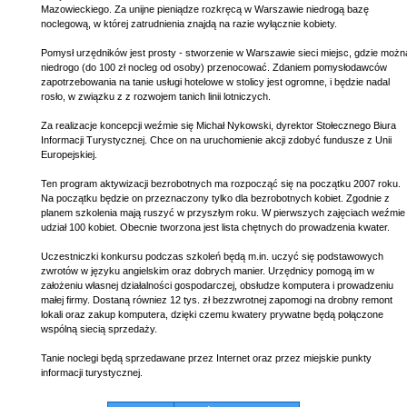
Mazowieckiego. Za unijne pieniądze rozkręcą w Warszawie niedrogą bazę
noclegową, w której zatrudnienia znajdą na razie wyłącznie kobiety.
Pomysł urzędników jest prosty - stworzenie w Warszawie sieci miejsc, gdzie możn
niedrogo (do 100 zł nocleg od osoby) przenocować. Zdaniem pomysłodawców
zapotrzebowania na tanie usługi hotelowe w stolicy jest ogromne, i będzie nadal
rosło, w związku z z rozwojem tanich linii lotniczych.
Za realizacje koncepcji weźmie się Michał Nykowski, dyrektor Stołecznego Biura
Informacji Turystycznej. Chce on na uruchomienie akcji zdobyć fundusze z Unii
Europejskiej.
Ten program aktywizacji bezrobotnych ma rozpocząć się na początku 2007 roku.
Na początku będzie on przeznaczony tylko dla bezrobotnych kobiet. Zgodnie z
planem szkolenia mają ruszyć w przyszłym roku. W pierwszych zajęciach weźmie
udział 100 kobiet. Obecnie tworzona jest lista chętnych do prowadzenia kwater.
Uczestniczki konkursu podczas szkoleń będą m.in. uczyć się podstawowych
zwrotów w języku angielskim oraz dobrych manier. Urzędnicy pomogą im w
założeniu własnej działalności gospodarczej, obsłudze komputera i prowadzeniu
małej firmy. Dostaną równiez 12 tys. zł bezzwrotnej zapomogi na drobny remont
lokali oraz zakup komputera, dzięki czemu kwatery prywatne będą połączone
wspólną siecią sprzedaży.
Tanie noclegi będą sprzedawane przez Internet oraz przez miejskie punkty
informacji turystycznej.