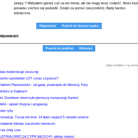
sklepy ? Widziałem gdzieś coś na ten temat, ale nie mogę teraz znaleźć. Może kto
posiada i zechce się podzielić. Dzięki za pomoc (wszystkim). Będę bardzo
wdzięczna.
Odpowiedz
Powrót do drzewa wątku
dpowiedzi:
Powrót do wątków
Odśwież
Zgłoś problem z tą stron
isła modernizuje skocznię
sterki samolotów LOT coraz częstsze?
zlakiem Piastowskim - od gada, pradziada do Wenecji, Pary
otnisko w Dajtkach
ieć Dominium otworzyła pierwszą restaurację Kanton
AKA - opinie! Rutyna i arogancja
rube ryby
orwacja, Turcja lub inne: 24 lipiec wyjazd 5 sierpien powrot
cieplenie klimatu zaszkodzi winnicom
 lat Unity Line
USTRIA,GRECJA,CYPR,WŁOCHY- pilotaz imprez