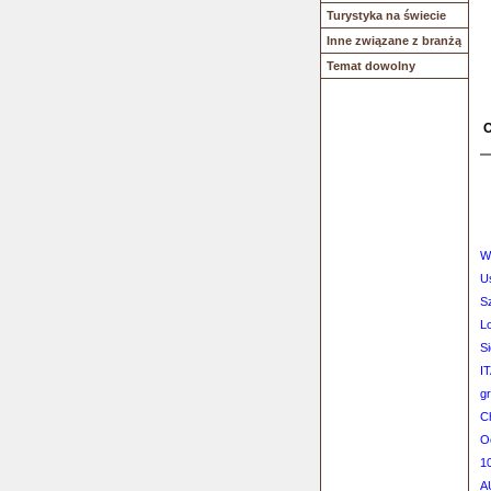
Turystyka na świecie
Inne związane z branżą
Temat dowolny
O
W
U
S
L
S
IT
g
Ch
O
10
A