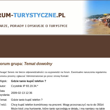
orum grupa:
Temat dowolny
Uwaga! Serwis nie bierze odpowiedzialności za wypowiedzi na forum. Ewentualne naruszenia regulaminu
serwisu prosimy zgłaszać Administratorowi po przez stronę Kontakt
Wątek:
Gdzie tanio kupić telefon ?
Autor:
Czytelnik IP 83.19.34.*
Data
2009-02-13 12:36
wysłania:
Temat:
Gdzie tanio kupić telefon ?
Treść:
Chcę kupić telefon komórkowy na prezent. Mogę przeznaczyć na to do 350zł.
Może ktoś zna hurtownie, które tanio sprzedają w detalu, i ma namiary na takie