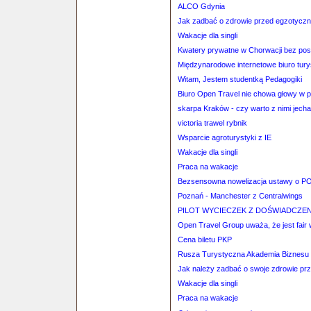
ALCO Gdynia
Jak zadbać o zdrowie przed egzotycz
Wakacje dla singli
Kwatery prywatne w Chorwacji bez po
Międzynarodowe internetowe biuro tury
Witam, Jestem studentką Pedagogiki
Biuro Open Travel nie chowa głowy w 
skarpa Kraków - czy warto z nimi jecha
victoria trawel rybnik
Wsparcie agroturystyki z IE
Wakacje dla singli
Praca na wakacje
Bezsensowna nowelizacja ustawy o P
Poznań - Manchester z Centralwings
PILOT WYCIECZEK Z DOŚWIADCZE
Open Travel Group uważa, że jest fair 
Cena biletu PKP
Rusza Turystyczna Akademia Biznesu 
Jak należy zadbać o swoje zdrowie prz
Wakacje dla singli
Praca na wakacje