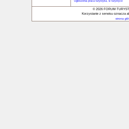
Ogłoszenia praca turystyka, w turystyce
© 2026 FORUM-TURYSTYC
Korzystanie z serwisu oznacza a
strona gł