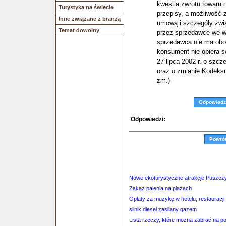
kwestia zwrotu towaru 
Turystyka na świecie
przepisy, a możliwość
Inne związane z branżą
umową i szczegóły zwi
Temat dowolny
przez sprzedawcę we 
sprzedawca nie ma obow
konsument nie opiera s
27 lipca 2002 r. o szc
oraz o zmianie Kodeksu
zm.)
Odpowiedz
Odpowiedzi:
Powró
Nowe ekoturystyczne atrakcje Puszczy
Zakaz palenia na plażach
Opłaty za muzykę w hotelu, restauracji
silnik diesel zasilany gazem
Lista rzeczy, które można zabrać na p