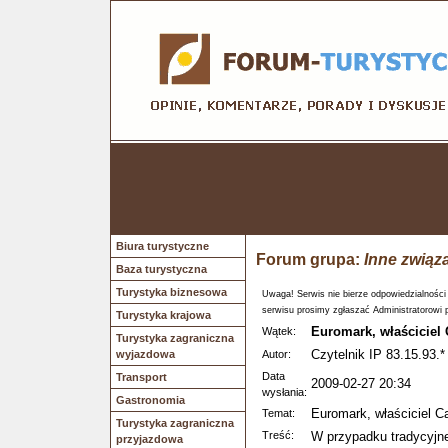
Biura turystyczne
Forum grupa:
Inne związ
Baza turystyczna
Turystyka biznesowa
Uwaga! Serwis nie bierze odpowiedzialności
serwisu prosimy zgłaszać Administratorowi 
Turystyka krajowa
Euromark, właściciel
Wątek:
Turystyka zagraniczna
Czytelnik IP 83.15.93.*
wyjazdowa
Autor:
Data
Transport
2009-02-27 20:34
wysłania:
Gastronomia
Euromark, właściciel C
Temat:
Turystyka zagraniczna
Treść:
W przypadku tradycyjne
przyjazdowa