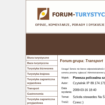
Biura turystyczne
Forum grupa:
Transport
Baza turystyczna
Turystyka biznesowa
Uwaga! Serwis nie bierze odpowiedzialności
serwisu prosimy zgłaszać Administratorowi 
Turystyka krajowa
Piewsza policealna sz
Wątek:
Turystyka zagraniczna
Czytelnik IP 89.174.171
wyjazdowa
Autor:
Data
Transport
2009-03-16 18:40
wysłania:
Gastronomia
Szkoła stewardes Na Ś
Temat:
Turystyka zagraniczna
Treść:
Czesc:)
przyjazdowa