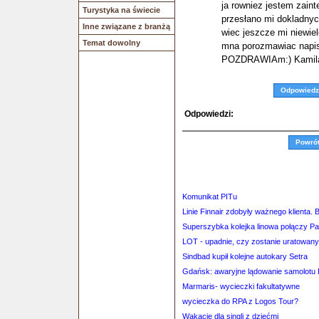
ja rowniez jestem zaint
Turystyka na świecie
przesłano mi dokladnych
Inne związane z branżą
wiec jeszcze mi niewiel
Temat dowolny
mna porozmawiac napis
POZDRAWIAm:) Kamil
Odpowiedz
Odpowiedzi:
Powró
Komunikat PITu
Linie Finnair zdobyły ważnego klienta.
Superszybka kolejka linowa połączy P
LOT - upadnie, czy zostanie uratowan
Sindbad kupił kolejne autokary Setra
Gdańsk: awaryjne lądowanie samolotu 
Marmaris- wycieczki fakultatywne
wycieczka do RPA z Logos Tour?
Wakacje dla singli z dziećmi