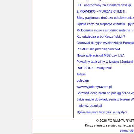
LOT nagrodzony za standard obsługi
ZIMOWISKO - MURZASICHLE !!!
Bilety papierowe droższe od elektronic
Opłata kartą za niepobyt w hotelu - pyta
McDonalds może zatrudniać nieletnich
Kto odwiedza grób Kaczyńskich?
Oferowali fikcyjne wycieczki po Europie
POMOC dla przedsiębiorców!
Nowa aplikacja od MSZ czy USA
Poważny atak zimy w Izraelu i Jordanii
RACIBÓRZ - study tour!
Alitalia
polecam
www.wyjedzmyrazem.pl
Sprawdź cenę biletu na pociąg przed 
Jakie macie doświadczenia z biurem 
mnie też oszukali
Ogłoszenia praca turystyka, w turystyce
© 2026 FORUM-TURYSTYC
Korzystanie z serwisu oznacza a
strona gł