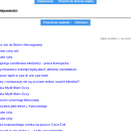
Odpowiedz
Powrót do drzewa wątku
dpowiedzi:
Powrót do wątków
Odśwież
Zgłoś problem z tą stron
ez wiz do Bośni i Hercegowiny
owe ceny wiz
rube ryby
igracja zarobkowa młodzieży - praca licencjacka
ychowawcy kolonijni będą płacić alimenty nastolatkom
saz tajski w spa dr eris spa hotel
ary i restauracje nie są uczciwe wobec swoich klientów?
taka Mydli Wam Oczy
taka Mydli Wam Oczy
uryści szturmują Warszawę
zydent-pilot-lektor j. francuskiego
rube ryby
rube ryby
ko krakowskiego smoka na puszce Coca-Coli
aszek ty sie chyba z ....na łby pozamieniałes