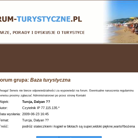
orum grupa:
Baza turystyczna
Uwaga! Serwis nie bierze odpowiedzialności za wypowiedzi na forum. Ewentualne naruszenia regulaminu
serwisu prosimy zgłaszać Administratorowi po przez stronę Kontakt
Wątek:
Turcja, Dalyan ??
Autor:
Czytelnik IP 77.115.135.*
Data wysłania:
2009-06-23 16:45
Temat:
Turcja, Dalyan ??
Treść:
podróż stateczkiem i kąpiel w błotach są super,widoki piękne,warto!!bożena