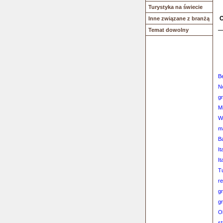
Turystyka na świecie
O
Inne związane z branżą
Temat dowolny
B
N
g
M
W
ma
B
I
I
T
re
g
g
O
st