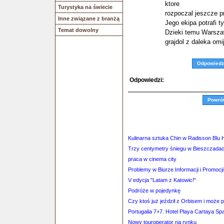
ktore
Turystyka na świecie
rozpoczal jeszcze p
Inne związane z branżą
Jego ekipa potrafi t
Temat dowolny
Dzieki temu Warszawa
grajdol z daleka omi
Odpowiedz
Odpowiedzi:
Powró
Kulinarna sztuka Chin w Radisson Blu 
Trzy centymetry śniegu w Bieszczada
praca w cinema city
Problemy w Biurze Informacji i Promocj
V edycja "Latam z Katowic!"
Podróże w pojedynkę
Czy ktoś już jeździł z Orbisem i może po
Portugalia 7+7. Hotel Playa Cartaya Sp
Nowy touroperator na rynku