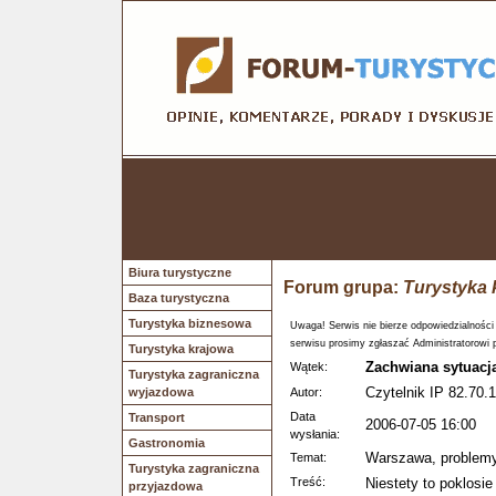
Biura turystyczne
Forum grupa:
Turystyka 
Baza turystyczna
Turystyka biznesowa
Uwaga! Serwis nie bierze odpowiedzialności
serwisu prosimy zgłaszać Administratorowi 
Turystyka krajowa
Zachwiana sytuacja
Wątek:
Turystyka zagraniczna
Czytelnik IP 82.70.1
wyjazdowa
Autor:
Data
Transport
2006-07-05 16:00
wysłania:
Gastronomia
Warszawa, problemy
Temat:
Turystyka zagraniczna
Treść:
Niestety to poklosi
przyjazdowa