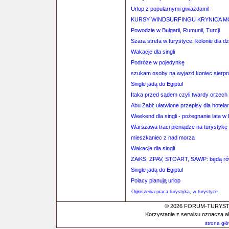
Urlop z popularnymi gwiazdami!
KURSY WINDSURFINGU KRYNICA 
Powodzie w Bułgarii, Rumunii, Turcji
Szara strefa w turystyce: kolonie dla dz
Wakacje dla singli
Podróże w pojedynkę
szukam osoby na wyjazd koniec sierpn
Single jadą do Egiptu!
Itaka przed sądem czyli twardy orzech 
Abu Zabi: ułatwione przepisy dla hotela
Weekend dla singli - pożegnanie lata w
Warszawa traci pieniądze na turystykę
mieszkaniec z nad morza
Wakacje dla singli
ZAiKS, ZPAV, STOART, SAWP: będą równ
Single jadą do Egiptu!
Polacy planują urlop
Ogłoszenia praca turystyka, w turystyce
© 2026 FORUM-TURYSTYC
Korzystanie z serwisu oznacza a
strona gł