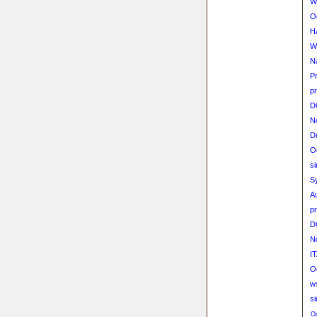
W
O
H
W
N
P
p
D
N
D
O
s
S
A
p
D
N
IT
O
w
s
Og