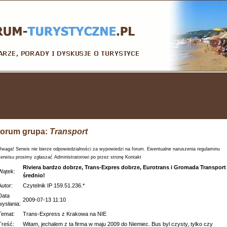
orum grupa:
Transport
Uwaga! Serwis nie bierze odpowiedzialności za wypowiedzi na forum. Ewentualne naruszenia regulaminu
serwisu prosimy zgłaszać Administratorowi po przez stronę Kontakt
Riviera bardzo dobrze, Trans-Expres dobrze, Eurotrans i Gromada Transport
Wątek:
średnio!
Autor:
Czytelnik IP 159.51.236.*
Data
2009-07-13 11:10
wysłania:
Temat:
Trans-Express z Krakowa na NIE
Treść:
Witam, jechalem z ta firma w maju 2009 do Niemiec. Bus byl czysty, tylko czy