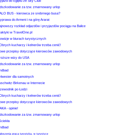
yjazd do Egiptu ze Sky Club
dszkodowanie za tzw. zmarnowany urlop
ALO BUS - kierowca ze srebrnego busa?
yprawa do Armeni i na górę Ararat
ajnowszy rozkład odjazdów i przyjazdów pociągu na Balice
raktyki w TravelOne.pl
rowizje w biurach turystycznych
Obrych kucharzy i kelnerów trzeba cenić!
owe przepisy dotyczące kierowców zawodowych
roższe wizy do USA
dszkodowanie za tzw. zmarnowany urlop
indbad
ylwester dla samotnych
uschwitz-Birkenau w Internecie
rzewodnik po Łodzi
Obrych kucharzy i kelnerów trzeba cenić!
owe przepisy dotyczące kierowców zawodowych
AKA - opinie!
dszkodowanie za tzw. zmarnowany urlop
ściekła
indbad
łoszenia praca turystyka, w turystyce