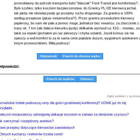
przerobiaony do potrzeb transportu ludzi "blaszak" Ford-Transit jest komfortowy?.
Bylo szybko, tylko kosztem bezpieczenstwa: do Granicy PL-DE kierowca jechal,
tak jakby nie obowiazywaly go przepisy ruchu drogowego. Za granica w 100%
wedlug przepisow (jakas metamorfoza!?). Przez granice przewiozlem kierowcy
papierosy, bo sam nie pale a pomoc moge, jednakze bez rewanzu: za zboczenie z
trasy ok. 7 km (ale dalej w kierunku jazdy) delikatnie wymusil ca. €10,-. mowiac, ze
takie sa stawki (jechalem po raz pierwszy i chyba ostatni). Jezeli komus sie nie
spieszy a woli komfort to za te sama cene pojedzie duzym, wygodnym autokarem 
innym przewoznikiem. Milej podrozy!
Odpowiedz
Powrót do drzewa wątku
dpowiedzi:
Powrót do wątków
Odśwież
Zgłoś problem z tą stron
oznańskie hotele podnoszą ceny dla gości grudniowej konferencji? UOKiK już im się
zygląda..
tołeczni restauratorzy udostępnią ubikacje turystom w zamian za obniżenie czynszu?
ak zatrzymać rozpędzony autobus?
owe przepisy dotyczące kierowców zawodowych
Obrych kucharzy i kelnerów trzeba cenić!