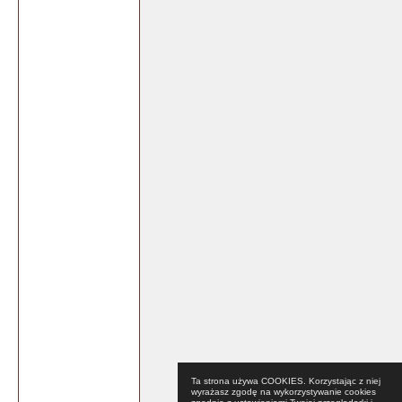
Ta strona używa COOKIES. Korzystając z niej
wyrażasz zgodę na wykorzystywanie cookies