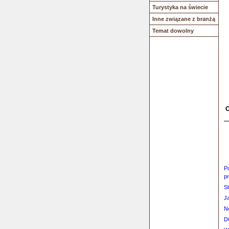
Turystyka na świecie
Inne związane z branżą
Temat dowolny
O
P
pr
S
J
N
D