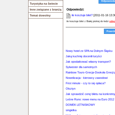
Odpowiedz
Turystyka na świecie
Odpowiedzi:
Inne związane z branżą
ile kosztuje bilet?
[2011-01-16 13:30
Temat dowolny
ile kosztuje bilet z Białej piskiej do łodzi
odpo
Powró
Nowy hotel ze SPA na Dolnym Śląsku
Jaką kuchnię docenili turyści
Jak opodatkować własny transport?
Sylwester dla samotnych
Rainbow Tours-Grecja-Dookoła Grecji p
Nowelizacja - kierowcy zawodowi
First minute - czy to się opłaca?
Olsztyn
Jak sprawdzić cenę biletu na konkretn
Leśne Runo: nowe menu na Euro 2012
DOMEK LETNISKOWY
singielka