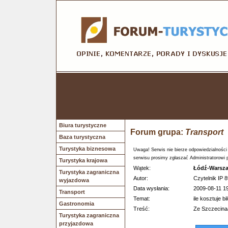
Biura turystyczne
Forum grupa:
Transport
Baza turystyczna
Turystyka biznesowa
Uwaga! Serwis nie bierze odpowiedzialności
serwisu prosimy zgłaszać Administratorowi 
Turystyka krajowa
Wątek:
Łódź-Warsza
Turystyka zagraniczna
Autor:
Czytelnik IP 8
wyjazdowa
Data wysłania:
2009-08-11 1
Transport
Temat:
ile kosztuje bi
Gastronomia
Treść:
Ze Szczecina
Turystyka zagraniczna
przyjazdowa