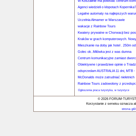
W Koszalinie ma powstać centrum kom
Agenci wiedzieli o kłopotach Kopernika
Legalne automaty na najlepszych war
Uczelnia Almamer w Warszawie
wakacje z Rainbow Tours
Kwatery prywatne w Chorwacji bez po
Kraków w grach komputerowych. Nowy
Mieszkanie na doby jak hotel . 250m o
Golec ok..Milówka jest z was dumna
Centrum komunikacyjne zamiast dworc
Obiektywne i prawdziwe opinie o Triadz
odsprzedam AUSTRALIA 11 dni, MTB -
McDonalds może zatrudniać nieletnich
Rainbow Tours zadowolony z przedsprze
Ogłoszenia praca turystyka, w turystyce
© 2026 FORUM-TURYSTYC
Korzystanie z serwisu oznacza a
strona gł