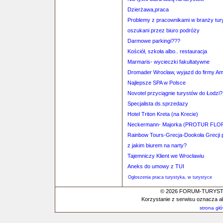
Dzierżawa,praca
Problemy z pracownikami w branży tur
oszukani przez biuro podróży
Darmowe parkingi???
Kościół, szkoła albo.. restauracja
Marmaris- wycieczki fakultatywne
Dromader Wrocław, wyjazd do firmy A
Najlepsze SPA w Polsce
Novotel przyciągnie turystów do Łodzi?
Specjalista ds.sprzedazy
Hotel Triton Kreta (na Krecie)
Neckermann- Majorka (PROTUR FLORI
Rainbow Tours-Grecja-Dookoła Grecji p
z jakim biurem na narty?
Tajemniczy Klient we Wrocławiu
Aneks do umowy z TUI
Ogłoszenia praca turystyka, w turystyce
© 2026 FORUM-TURYSTYC
Korzystanie z serwisu oznacza a
strona gł