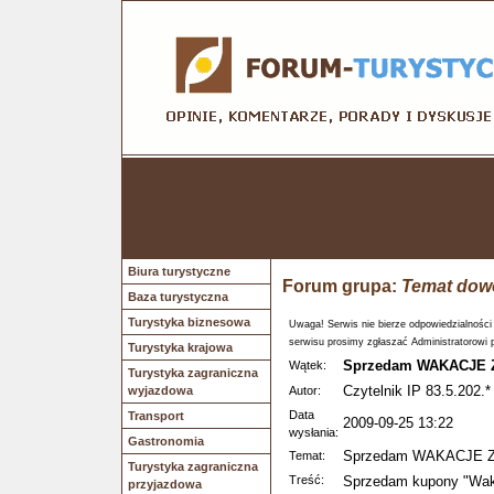
Biura turystyczne
Forum grupa:
Temat dow
Baza turystyczna
Turystyka biznesowa
Uwaga! Serwis nie bierze odpowiedzialności
serwisu prosimy zgłaszać Administratorowi 
Turystyka krajowa
Sprzedam WAKACJE
Wątek:
Turystyka zagraniczna
Czytelnik IP 83.5.202.*
wyjazdowa
Autor:
Data
Transport
2009-09-25 13:22
wysłania:
Gastronomia
Sprzedam WAKACJE 
Temat:
Turystyka zagraniczna
Treść:
Sprzedam kupony "Waka
przyjazdowa