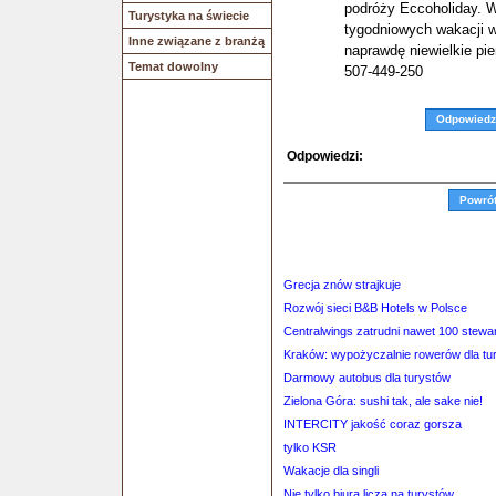
podróży Eccoholiday. 
Turystyka na świecie
tygodniowych wakacji 
Inne związane z branżą
naprawdę niewielkie pie
Temat dowolny
507-449-250
Odpowiedz
Odpowiedzi:
Powró
Grecja znów strajkuje
Rozwój sieci B&B Hotels w Polsce
Centralwings zatrudni nawet 100 stewa
Kraków: wypożyczalnie rowerów dla tu
Darmowy autobus dla turystów
Zielona Góra: sushi tak, ale sake nie!
INTERCITY jakość coraz gorsza
tylko KSR
Wakacje dla singli
Nie tylko biura liczą na turystów