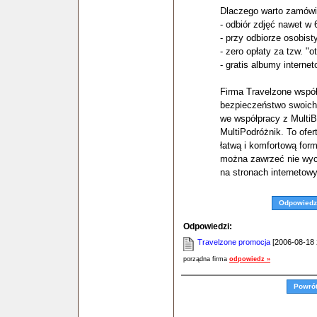
Dlaczego warto zamówi
- odbiór zdjęć nawet w
- przy odbiorze osobis
- zero opłaty za tzw. "o
- gratis albumy interne
Firma Travelzone współ
bezpieczeństwo swoich
we współpracy z MultiB
MultiPodróżnik. To ofe
łatwą i komfortową fo
można zawrzeć nie wyc
na stronach internetowy
Odpowiedz
Odpowiedzi:
Travelzone promocja
[2006-08-18 2
porządna firma
odpowiedz »
Powró