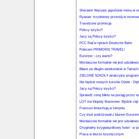
Sheraton Warsaw: japońskie menu w res
Ryanair: trzydniowy przestój w rezerwa
Travelzone promocja
Polscy turyści?
Jacy są Polscy turyści?
PCC Rail w rękach Deutsche Bahn
Polecam PRIMORIS TRAVEL!
Eurorest - czy warto?
Mordaszow formalnie nie jest udziałow
Bilans po długim weekendzie w Tatrach
ZIELONE SZKOŁY atrakcyjny program
Nie będzie nowych kursów Opole - Dę
Jacy są Polscy turyści?
Sprawdź cenę biletu na pociąg przez 
LOT ma kłopoty finansowe. Będzie ciął
Francuzi leniuchują w sierpniu
Czy ktoś podróżował z biurem Eurores
Mordaszow formalnie nie jest udziałow
Oryginalny trzygwiazdkowy hotel - w p
Praca w biurze turystycznym