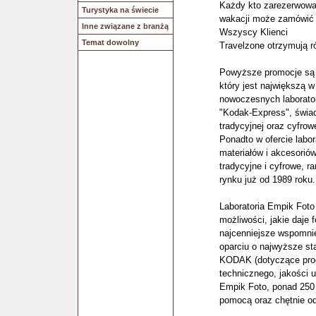
Każdy kto zarezerwowa
Turystyka na świecie
wakacji może zamówić 
Inne związane z branżą
Wszyscy Klienci
Temat dowolny
Travelzone otrzymują r
Powyższe promocje są 
który jest największą w
nowoczesnych laborator
"Kodak-Express", świad
tradycyjnej oraz cyfrowe
Ponadto w ofercie labo
materiałów i akcesoriów
tradycyjne i cyfrowe, r
rynku już od 1989 roku
Laboratoria Empik Foto
możliwości, jakie daje
najcenniejsze wspomnie
oparciu o najwyższe st
KODAK (dotyczące pro
technicznego, jakości 
Empik Foto, ponad 250 
pomocą oraz chętnie od