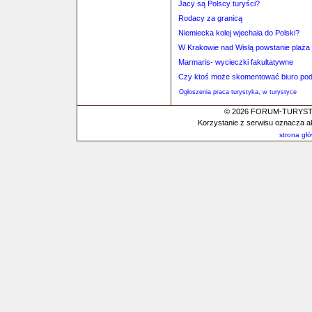
Jacy są Polscy turyści?
Rodacy za granicą
Niemiecka kolej wjechała do Polski?
W Krakowie nad Wisłą powstanie plaża
Marmaris- wycieczki fakultatywne
Czy ktoś może skomentować biuro po
Ogłoszenia praca turystyka, w turystyce
© 2026 FORUM-TURYSTYC
Korzystanie z serwisu oznacza a
strona gł