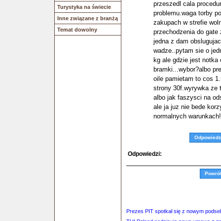
przeszedl cala proced
Turystyka na świecie
problemu.waga torby po
Inne związane z branżą
zakupach w strefie wol
Temat dowolny
przechodzenia do gate z
jedna z dam obslugujac
wadze..pytam sie o je
kg ale gdzie jest notka
bramki...wybor?albo pr
oile pamietam to cos 1.
strony 30f.wyrywka ze 
albo jak faszysci na od
ale ja juz nie bede korzy
normalnych warunkach!!
Odpowiedz
Odpowiedzi:
Powró
Prezes PIT spotkał się z nowym podsek