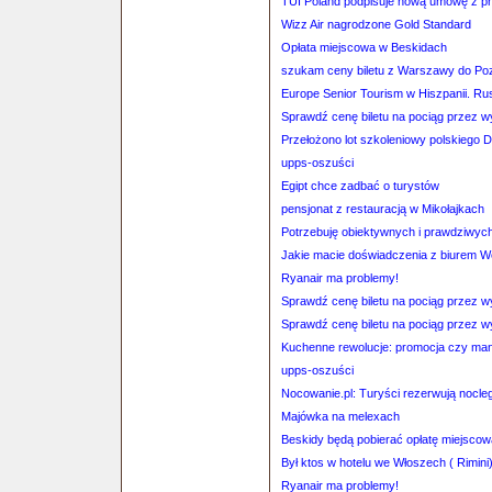
TUI Poland podpisuje nową umowę z p
Wizz Air nagrodzone Gold Standard
Opłata miejscowa w Beskidach
szukam ceny biletu z Warszawy do Po
Europe Senior Tourism w Hiszpanii. Ru
Sprawdź cenę biletu na pociąg przez 
Przełożono lot szkoleniowy polskiego 
upps-oszuści
Egipt chce zadbać o turystów
pensjonat z restauracją w Mikołajkach
Potrzebuję obiektywnych i prawdziwych 
Jakie macie doświadczenia z biurem 
Ryanair ma problemy!
Sprawdź cenę biletu na pociąg przez 
Sprawdź cenę biletu na pociąg przez 
Kuchenne rewolucje: promocja czy man
upps-oszuści
Nocowanie.pl: Turyści rezerwują nocle
Majówka na melexach
Beskidy będą pobierać opłatę miejsco
Był ktos w hotelu we Włoszech ( Rimin
Ryanair ma problemy!