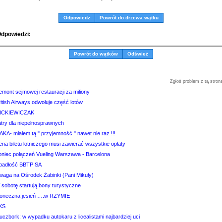
Odpowiedz
Powrót do drzewa wątku
dpowiedzi:
Powrót do wątków
Odśwież
Zgłoś problem z tą stron
emont sejmowej restauracji za miliony
itish Airways odwołuje część lotów
ICKIEWICZAK
atry dla niepełnosprawnych
AKA- miałem tą " przyjemność " nawet nie raz !!!
na biletu lotniczego musi zawierać wszystkie opłaty
oniec połączeń Vueling Warszawa - Barcelona
padłość BBTP SA
waga na Ośrodek Żabinki (Pani Mikuły)
 sobotę startują bony turystyczne
łoneczna jesień ….w RZYMIE
KS
uczbork: w wypadku autokaru z licealistami najbardziej uci