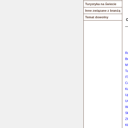
Turystyka na świecie
Inne związane z branżą
Temat dowolny
O
R
Br
M
T
IT
Ce
K
U
U
W
S
Z
Kl