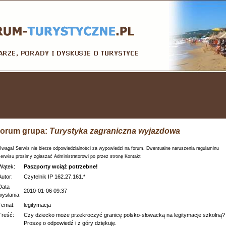
orum grupa:
Turystyka zagraniczna wyjazdowa
Uwaga! Serwis nie bierze odpowiedzialności za wypowiedzi na forum. Ewentualne naruszenia regulaminu
serwisu prosimy zgłaszać Administratorowi po przez stronę Kontakt
Wątek:
Paszporty wciąż potrzebne!
Autor:
Czytelnik IP 162.27.161.*
Data
2010-01-06 09:37
wysłania:
Temat:
legitymacja
Treść:
Czy dziecko może przekroczyć granicę polsko-słowacką na legitymacje szkolną?
Proszę o odpowiedź i z góry dziękuję.