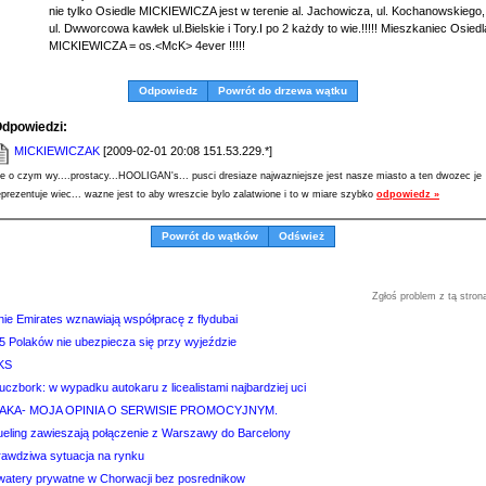
nie tylko Osiedle MICKIEWICZA jest w terenie al. Jachowicza, ul. Kochanowskiego,
ul. Dwworcowa kawłek ul.Bielskie i Tory.I po 2 każdy to wie.!!!!! Mieszkaniec Osiedl
MICKIEWICZA = os.<McK> 4ever !!!!!
Odpowiedz
Powrót do drzewa wątku
dpowiedzi:
MICKIEWICZAK
[2009-02-01 20:08 151.53.229.*]
le o czym wy....prostacy...HOOLIGAN's... pusci dresiaze najwazniejsze jest nasze miasto a ten dwozec je
eprezentuje wiec... wazne jest to aby wreszcie bylo zalatwione i to w miare szybko
odpowiedz »
Powrót do wątków
Odśwież
Zgłoś problem z tą stron
nie Emirates wznawiają współpracę z flydubai
/5 Polaków nie ubezpiecza się przy wyjeździe
KS
uczbork: w wypadku autokaru z licealistami najbardziej uci
TAKA- MOJA OPINIA O SERWISIE PROMOCYJNYM.
ueling zawieszają połączenie z Warszawy do Barcelony
rawdziwa sytuacja na rynku
watery prywatne w Chorwacji bez posrednikow