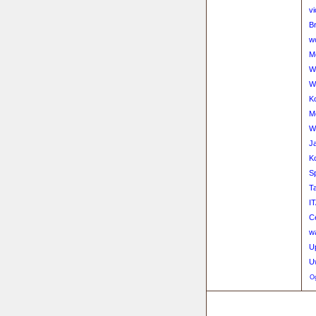
vi
Br
w
M
W
W
K
M
W
J
K
Sp
T
IT
Ce
w
U
U
Og