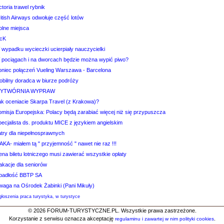
ctoria trawel rybnik
itish Airways odwołuje część lotów
olne miejsca
cK
 wypadku wycieczki ucierpiały nauczycielki
 pociągach i na dworcach będzie można wypić piwo?
oniec połączeń Vueling Warszawa - Barcelona
obilny doradca w biurze podróży
YTWÓRNIA WYPRAW
ak oceniacie Skarpa Travel (z Krakowa)?
omisja Europejska: Polacy będą zarabiać więcej niż się przypuszcza
ecjalista ds. produktu MICE z językiem angielskim
atry dla niepełnosprawnych
AKA- miałem tą " przyjemność " nawet nie raz !!!
na biletu lotniczego musi zawierać wszystkie opłaty
akacje dla seniorów
padłość BBTP SA
waga na Ośrodek Żabinki (Pani Mikuły)
łoszenia praca turystyka, w turystyce
© 2026 FORUM-TURYSTYCZNE.PL. Wszystkie prawa zastrzeżone.
Korzystanie z serwisu oznacza akceptację
.
regulaminu i zawartej w nim polityki cookies