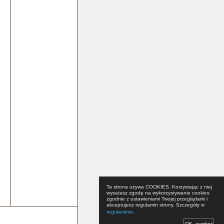
Ta strona używa COOKIES. Korzystając z niej
wyrażasz zgodę na wykorzystywanie cookies
zgodnie z ustawieniami Twojej przeglądarki i
akceptujesz regulamin strony. Szczegóły w
regulaminie
.
OK, zamknij