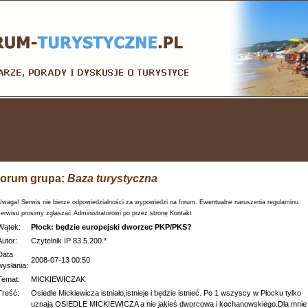
orum grupa:
Baza turystyczna
Uwaga! Serwis nie bierze odpowiedzialności za wypowiedzi na forum. Ewentualne naruszenia regulaminu
serwisu prosimy zgłaszać Administratorowi po przez stronę Kontakt
Wątek:
Płock: będzie europejski dworzec PKP/PKS?
Autor:
Czytelnik IP 83.5.200.*
Data
2008-07-13 00:50
wysłania:
Temat:
MICKIEWICZAK
Treść:
Osiedle Mickiewicza istniało,istnieje i będzie istnieć. Po 1 wszyscy w Płocku tylko
uznają OSIEDLE MICKIEWICZA a nie jakieś dworcowa i kochanowskiego.Dla mnie 