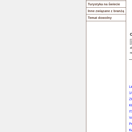
Turystyka na świecie
Inne związane z branżą
Temat dowolny
O
a
r
Li
1
Z
Kl
I
V
P
K