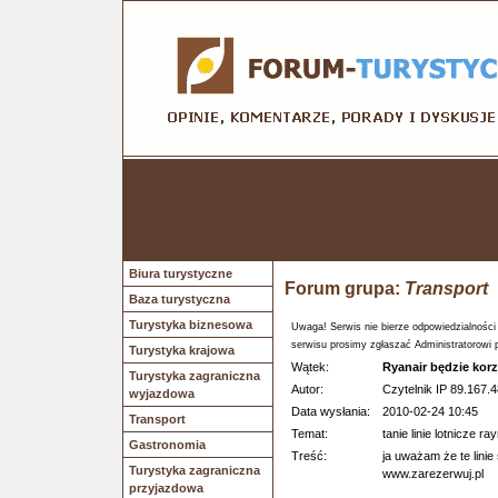
Biura turystyczne
Forum grupa:
Transport
Baza turystyczna
Turystyka biznesowa
Uwaga! Serwis nie bierze odpowiedzialności
serwisu prosimy zgłaszać Administratorowi 
Turystyka krajowa
Wątek:
Ryanair będzie korz
Turystyka zagraniczna
Autor:
Czytelnik IP 89.167.4
wyjazdowa
Data wysłania:
2010-02-24 10:45
Transport
Temat:
tanie linie lotnicze ra
Gastronomia
Treść:
ja uważam że te lini
Turystyka zagraniczna
www.zarezerwuj.pl
przyjazdowa