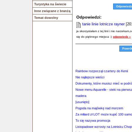
Turystyka na świecie
Odpowiedz
Inne związane z branżą
Odpowiedzi:
Temat dowolny
tanie linie lotnicze rayner
[201
ja skorzystałam z tej linii i nie narzeka
się do pięknego miejsca :)
odpowiedz »
Powró
Rainbow rozpoczął czartery do Kenii
Nie najlepsze wieści
Dokumenty, które musisz mieć w podró
Nowe menu Aquarelle - steki na pierws
madera
[usunięto]
Pogoda na majówkę nad morzem
Za miliard zł LOT może kupić 100 sam
To się nazywa promocja
Listopadowe wzrosty na Lotnisku Chop