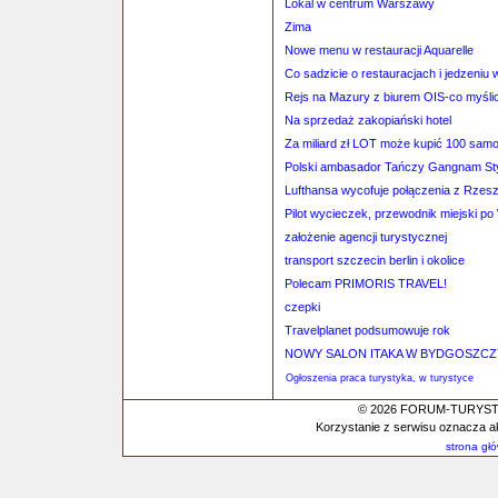
Lokal w centrum Warszawy
Zima
Nowe menu w restauracji Aquarelle
Co sadzicie o restauracjach i jedzeni
Rejs na Mazury z biurem OIS-co myśli
Na sprzedaż zakopiański hotel
Za miliard zł LOT może kupić 100 sam
Polski ambasador Tańczy Gangnam St
Lufthansa wycofuje połączenia z Rzes
Pilot wycieczek, przewodnik miejski p
założenie agencji turystycznej
transport szczecin berlin i okolice
Polecam PRIMORIS TRAVEL!
czepki
Travelplanet podsumowuje rok
NOWY SALON ITAKA W BYDGOSZCZY 
Ogłoszenia praca turystyka, w turystyce
© 2026 FORUM-TURYSTYC
Korzystanie z serwisu oznacza a
strona gł