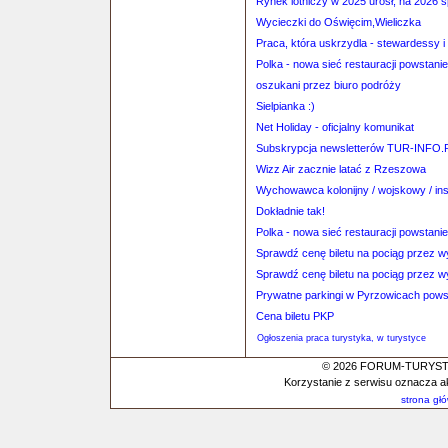
Rynek lotniczy w 2025 urósł, na 2026 
Wycieczki do Oświęcim,Wieliczka
Praca, która uskrzydla - stewardessy i
Polka - nowa sieć restauracji powstan
oszukani przez biuro podróży
Sielpianka :)
Net Holiday - oficjalny komunikat
Subskrypcja newsletterów TUR-INFO.
Wizz Air zacznie latać z Rzeszowa
Wychowawca kolonijny / wojskowy / inst
Dokładnie tak!
Polka - nowa sieć restauracji powstan
Sprawdź cenę biletu na pociąg przez 
Sprawdź cenę biletu na pociąg przez 
Prywatne parkingi w Pyrzowicach pows
Cena biletu PKP
Ogłoszenia praca turystyka, w turystyce
© 2026 FORUM-TURYSTYC
Korzystanie z serwisu oznacza a
strona gł