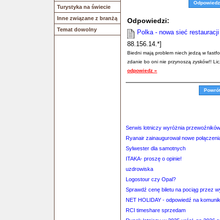
Odpowiedz
Turystyka na świecie
Inne związane z branżą
Odpowiedzi:
Temat dowolny
Polka - nowa sieć restaurac
88.156.14.*]
Biedni mają problem niech jedzą w fastfo
zdanie bo oni nie przynoszą zysków!! Li
odpowiedz »
Powró
Serwis lotniczy wyróżnia przewoźników
Ryanair zainaugurował nowe połączeni
Sylwester dla samotnych
ITAKA- proszę o opinie!
uzdrowiska
Logostour czy Opal?
Sprawdź cenę biletu na pociąg przez 
NET HOLIDAY - odpowiedź na komuni
RCI timeshare sprzedam