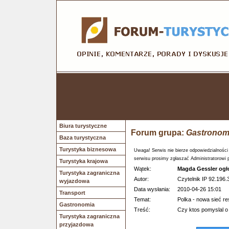
Biura turystyczne
Forum grupa:
Gastronom
Baza turystyczna
Turystyka biznesowa
Uwaga! Serwis nie bierze odpowiedzialności
serwisu prosimy zgłaszać Administratorowi 
Turystyka krajowa
Wątek:
Magda Gessler ogło
Turystyka zagraniczna
Autor:
Czytelnik IP 92.196.
wyjazdowa
Data wysłania:
2010-04-26 15:01
Transport
Temat:
Polka - nowa sieć r
Gastronomia
Treść:
Czy ktos pomyslal o
Turystyka zagraniczna
przyjazdowa