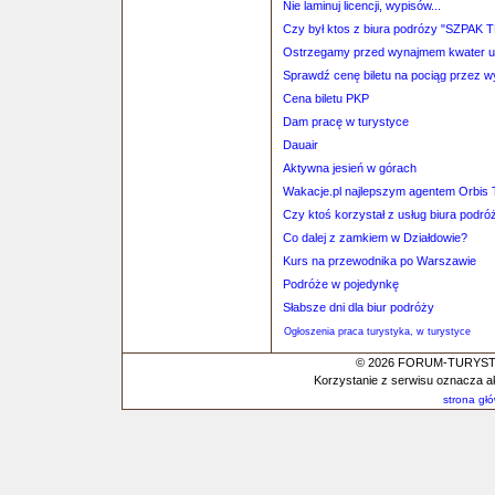
Nie laminuj licencji, wypisów...
Czy był ktos z biura podrózy "SZPAK 
Ostrzegamy przed wynajmem kwater
Sprawdź cenę biletu na pociąg przez 
Cena biletu PKP
Dam pracę w turystyce
Dauair
Aktywna jesień w górach
Wakacje.pl najlepszym agentem Orbis T
Czy ktoś korzystał z usług biura p
Co dalej z zamkiem w Działdowie?
Kurs na przewodnika po Warszawie
Podróże w pojedynkę
Słabsze dni dla biur podróży
Ogłoszenia praca turystyka, w turystyce
© 2026 FORUM-TURYSTYC
Korzystanie z serwisu oznacza a
strona gł