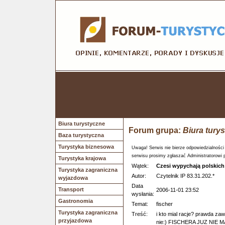
Biura turystyczne
Forum grupa:
Biura tury
Baza turystyczna
Turystyka biznesowa
Uwaga! Serwis nie bierze odpowiedzialności
serwisu prosimy zgłaszać Administratorowi 
Turystyka krajowa
Wątek:
Czesi wypychają polskich
Turystyka zagraniczna
Autor:
Czytelnik IP 83.31.202.*
wyjazdowa
Data
Transport
2006-11-01 23:52
wysłania:
Gastronomia
Temat:
fischer
Turystyka zagraniczna
Treść:
i kto mial racje? prawda z
przyjazdowa
nie:) FISCHERA JUZ NIE MA. i