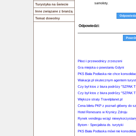
samoloty.
Turystyka na świecie
Inne związane z branżą
Odpowiedz
Temat dowolny
Odpowiedzi:
Powró
Piloci i przewodnicy zrzeszeni
Gra miejska o powstaniu Gdyni
PKS Biała Podlaska nie chce konsolidac
Wakacje.pl skutecznym agentem tury
Czy był ktos z biura podrózy "SZPAK 
Czy był ktos z biura podrózy "SZPAK 
Większe straty Travelplanet.pl
Cena biletu PKP z poznań główny do s
Hotel Renesans w Krynicy Zdroju
Rynek vendingu wciąż niewykorzystan
Bytom - Specjalista ds. turytyki
PKS Biała Podlaska mówi nie konsolidac