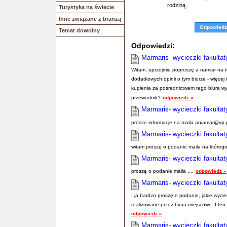
rodziną.
Turystyka na świecie
Inne związane z branżą
Odpowiedz
Temat dowolny
Odpowiedzi:
Marmaris- wycieczki fakulta
Witam, uprzejmie poproszę a namiar na to
dodatkowych opinii o tym biurze - więcej
kupienia za pośrednictwem tego biura wy
przewodnik?
odpowiedz »
Marmaris- wycieczki fakulta
prosze informacje na maila aniamar@vp.p
Marmaris- wycieczki fakulta
witam proszę o podanie maila na którego 
Marmaris- wycieczki fakulta
proszę o podanie maila ....
odpowiedz »
Marmaris- wycieczki fakulta
I ja bardzo proszę o podanie, jakie wyci
realizowane przez biura miejscowe. I te
odpowiedz »
Marmaris- wycieczki fakulta