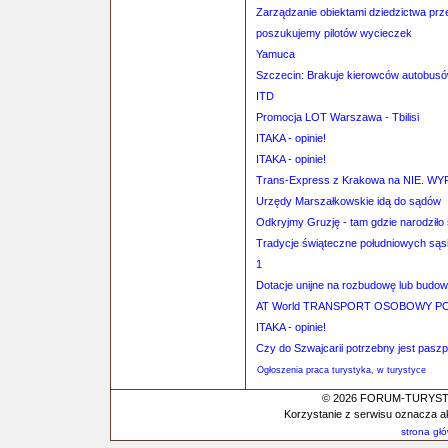
Zarządzanie obiektami dziedzictwa prz
poszukujemy pilotów wycieczek
Yamuca
Szczecin: Brakuje kierowców autobus
ITD
Promocja LOT Warszawa - Tbilisi
ITAKA - opinie!
ITAKA - opinie!
Trans-Express z Krakowa na NIE. W
Urzędy Marszałkowskie idą do sądów
Odkryjmy Gruzję - tam gdzie narodziło 
Tradycje świąteczne południowych są
1
Dotacje unijne na rozbudowę lub budow
AT World TRANSPORT OSOBOWY PO
ITAKA - opinie!
Czy do Szwajcarii potrzebny jest pasz
Ogłoszenia praca turystyka, w turystyce
© 2026 FORUM-TURYSTYC
Korzystanie z serwisu oznacza a
strona gł