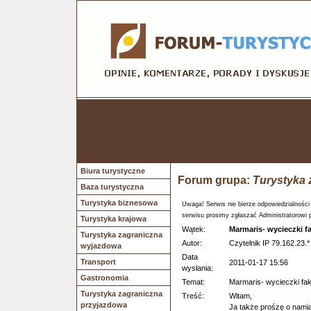
Biura turystyczne
Forum grupa:
Turystyka 
Baza turystyczna
Turystyka biznesowa
Uwaga! Serwis nie bierze odpowiedzialności
serwisu prosimy zgłaszać Administratorowi 
Turystyka krajowa
Wątek:
Marmaris- wycieczki f
Turystyka zagraniczna
Autor:
Czytelnik IP 79.162.23.*
wyjazdowa
Data
Transport
2011-01-17 15:56
wysłania:
Gastronomia
Temat:
Marmaris- wycieczki fa
Turystyka zagraniczna
Treść:
Witam,
przyjazdowa
Ja także prośzę o namia