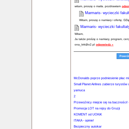
witam, proszę o maila. pozdrawiam
odpo
Marmaris- wycieczki faku
Witam, proszę o namiary i ofertę. DZi
Marmaris- wycieczki fakulta
Witam,
Ja także prośzę o namiary, program, ceny
ona_krk@o2.pl
odpowiedz »
Powró
McDonalds poprze podniesienie płac m
Small Planet Airlines zabierze turystó
yamuca
2
Przewoźnicy miejcie się na baczności! 
Promocja LOT na rejsy do Gruzji
KOMENT od UOKiK
ITAKA - opinie!
Bezpieczny autokar