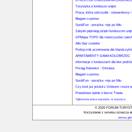
DYREKTOR OŚRODKA WCZASOWEGO
Turystyka a fundusze unijne
Praca, która uskrzydla - stewardessy 
Błagam o pomoc
Sun&Fun - porażka -rejs po Nilu
Zabytki pięknieją dzięki funduszom uni
GPMapa TOPO dla rowerzystów i piec
Alfa Star rzetelne
Podręcznik przetrwania dla Irlandczy
APARTAMENTY GAMA KOŁOBRZEG
informacje o funduszach dla biur podró
Pociąg Katowice - Ostrawa
Błagam o pomoc
Sun&Fun - porażka -rejs po Nilu
Czy ktoś już jeździł z Orbisem i może po
Prawdziwe opinie o biurze Triada
Ogłoszenia praca turystyka, w turystyce
© 2026 FORUM-TURYSTYC
Korzystanie z serwisu oznacza a
strona gł