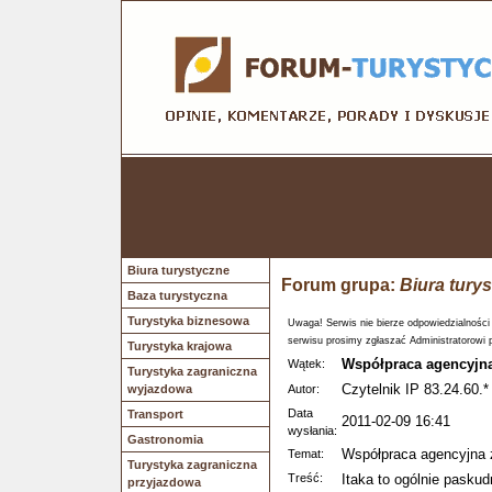
Biura turystyczne
Forum grupa:
Biura tury
Baza turystyczna
Turystyka biznesowa
Uwaga! Serwis nie bierze odpowiedzialności
serwisu prosimy zgłaszać Administratorowi 
Turystyka krajowa
Współpraca agencyjna
Wątek:
Turystyka zagraniczna
Czytelnik IP 83.24.60.*
wyjazdowa
Autor:
Data
Transport
2011-02-09 16:41
wysłania:
Gastronomia
Współpraca agencyjna 
Temat:
Turystyka zagraniczna
Treść:
Itaka to ogólnie paskud
przyjazdowa