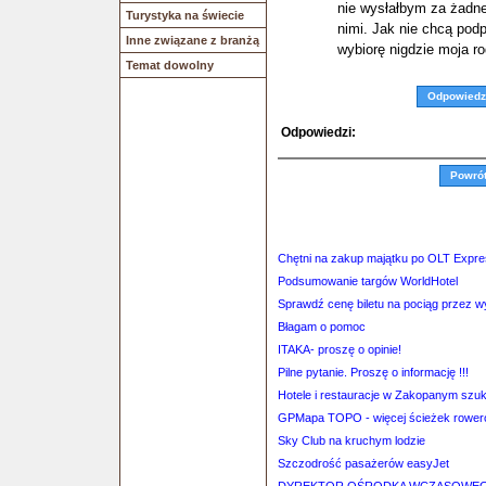
nie wysłałbym za żadne 
Turystyka na świecie
nimi. Jak nie chcą podp
Inne związane z branżą
wybiorę nigdzie moja ro
Temat dowolny
Odpowiedz
Odpowiedzi:
Powró
Chętni na zakup majątku po OLT Expr
Podsumowanie targów WorldHotel
Sprawdź cenę biletu na pociąg przez 
Błagam o pomoc
ITAKA- proszę o opinie!
Pilne pytanie. Proszę o informację !!!
Hotele i restauracje w Zakopanym szu
GPMapa TOPO - więcej ścieżek rowero
Sky Club na kruchym lodzie
Szczodrość pasażerów easyJet