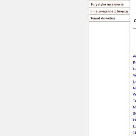
Turystyka na świecie
Inne związane z branżą
Temat dowolny
O
Au
R
Do
V
j
N
W 
T
M
S
Pi
L
11