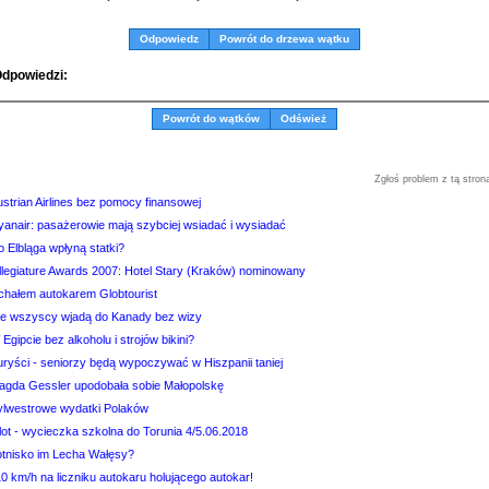
Odpowiedz
Powrót do drzewa wątku
dpowiedzi:
Powrót do wątków
Odśwież
Zgłoś problem z tą stron
strian Airlines bez pomocy finansowej
yanair: pasażerowie mają szybciej wsiadać i wysiadać
 Elbląga wpłyną statki?
illegiature Awards 2007: Hotel Stary (Kraków) nominowany
echałem autokarem Globtourist
ie wszyscy wjadą do Kanady bez wizy
Egipcie bez alkoholu i strojów bikini?
uryści - seniorzy będą wypoczywać w Hiszpanii taniej
agda Gessler upodobała sobie Małopolskę
ylwestrowe wydatki Polaków
lot - wycieczka szkolna do Torunia 4/5.06.2018
otnisko im Lecha Wałęsy?
0 km/h na liczniku autokaru holującego autokar!