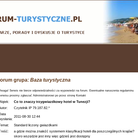
orum grupa:
Baza turystyczna
Uwaga! Serwis nie bierze odpowiedzialności za wypowiedzi na forum. Ewentualne naruszenia regulaminu
serwisu prosimy zgłaszać Administratorowi po przez stronę Kontakt
Wątek:
Co to znaczy trzygwiazdkowy hotel w Tunezji?
Autor:
Czytelnik IP 79.187.82.*
Data
2011-08-30 12:44
wysłania:
Temat:
Standard liczony gwiazdkami
Treść:
a gdzie można znaleźć systemem klasyfikacji hoteli dla poszczególnych krajów?
skoro wszędzie jest inny więc gdzieś jest dostępny