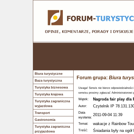
Biura turystyczne
Forum grupa:
Biura tury
Baza turystyczna
Turystyka biznesowa
Uwaga! Serwis nie bierze odpowiedzialności
serwisu prosimy zgłaszać Administratorowi 
Turystyka krajowa
Nagroda fair play dla
Wątek:
Turystyka zagraniczna
Czytelnik IP 78.131.130
wyjazdowa
Autor:
Data
Transport
2011-09-04 11:39
wysłania:
Gastronomia
wakacje z Rainbow Tou
Temat:
Turystyka zagraniczna
Treść:
Śniadania były na ogół 
przyjazdowa