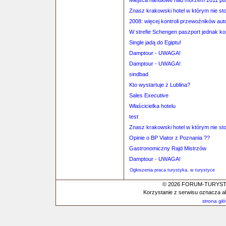
Miejsca handlowe nad morzem 2011 pun
Znasz krakowski hotel w którym nie st
2008: więcej kontroli przewoźników au
W strefie Schengen paszport jednak k
Single jadą do Egiptu!
Damptour - UWAGA!
Damptour - UWAGA!
sindbad
Kto wystartuje z Lublina?
Sales Executive
Właścicielka hotelu
test
Znasz krakowski hotel w którym nie st
Opinie o BP Viator z Poznania ??
Gastronomiczny Rajd Mistrzów
Damptour - UWAGA!
Ogłoszenia praca turystyka, w turystyce
© 2026 FORUM-TURYSTYC
Korzystanie z serwisu oznacza a
strona gł