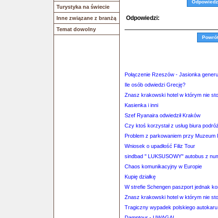
Odpowiedz
Turystyka na świecie
Odpowiedzi:
Inne związane z branżą
Temat dowolny
Powró
Połączenie Rzeszów - Jasionka generuj
Ile osób odwiedzi Grecję?
Znasz krakowski hotel w którym nie st
Kasienka i inni
Szef Ryanaira odwiedził Kraków
Czy ktoś korzystał z usług biura p
Problem z parkowaniem przy Muzeum 
Wniosek o upadłość Filiz Tour
sindbad '' LUKSUSOWY'' autobus z nu
Chaos komunikacyjny w Europie
Kupię działkę
W strefie Schengen paszport jednak k
Znasz krakowski hotel w którym nie st
Tragiczny wypadek polskiego autokaru
Damptour - UWAGA!