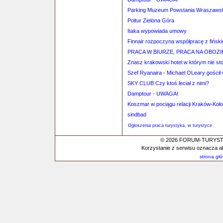
Parking Muzeum Powstania Wraszaws
Poltur Zielona Góra
Itaka wypowiada umowy
Finnair rozpoczyna współpracę z fiński
PRACA W BIURZE, PRACA NA OBOZI
Znasz krakowski hotel w którym nie st
Szef Ryanaira - Michael OLeary gościł
SKY CLUB Czy ktoś leciał z nimi?
Damptour - UWAGA!
Koszmar w pociągu relacji Kraków-Koł
sindbad
Ogłoszenia praca turystyka, w turystyce
© 2026 FORUM-TURYSTYC
Korzystanie z serwisu oznacza a
strona gł