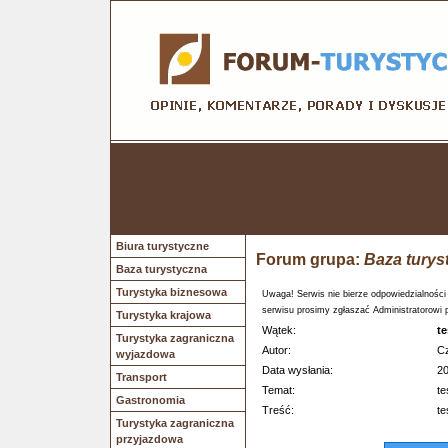
Biura turystyczne
Forum grupa:
Baza turys
Baza turystyczna
Turystyka biznesowa
Uwaga! Serwis nie bierze odpowiedzialności
serwisu prosimy zgłaszać Administratorowi 
Turystyka krajowa
Wątek:
te
Turystyka zagraniczna
Autor:
Cz
wyjazdowa
Data wysłania:
20
Transport
Temat:
te
Gastronomia
Treść:
te
Turystyka zagraniczna
przyjazdowa