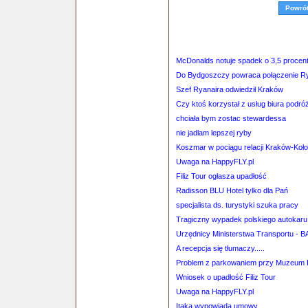
Powró
McDonalds notuje spadek o 3,5 procen
Do Bydgoszczy powraca połączenie Ry
Szef Ryanaira odwiedził Kraków
Czy ktoś korzystał z usług biura p
chciała bym zostac stewardessa
nie jadlam lepszej ryby
Koszmar w pociągu relacji Kraków-Koł
Uwaga na HappyFLY.pl
Filiz Tour ogłasza upadłość
Radisson BLU Hotel tylko dla Pań
specjalista ds. turystyki szuka pracy
Tragiczny wypadek polskiego autokaru
Urzędnicy Ministerstwa Transportu - 
A recepcja się tłumaczy.....
Problem z parkowaniem przy Muzeum 
Wniosek o upadłość Filiz Tour
Uwaga na HappyFLY.pl
Itaka wypowiada umowy