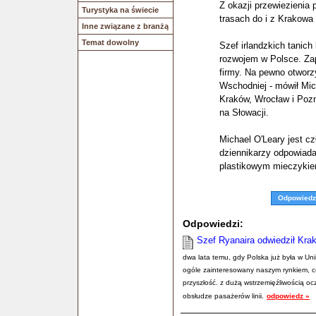
Z okazji przewiezienia
Turystyka na świecie
trasach do i z Krakowa 
Inne związane z branżą
Temat dowolny
Szef irlandzkich tanich 
rozwojem w Polsce. Zap
firmy. Na pewno otwor
Wschodniej - mówił Mic
Kraków, Wrocław i Pozn
na Słowacji.
Michael O'Leary jest c
dziennikarzy odpowiad
plastikowym mieczykie
Odpowiedz
Odpowiedzi:
Szef Ryanaira odwiedził Kra
dwa lata temu, gdy Polska już była w Unii,
ogóle zainteresowany naszym rynkiem, c
przyszłość. z dużą wstrzemięźliwością oc
obsłudze pasażerów linii.
odpowiedz »