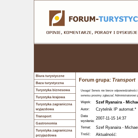
Biura turystyczne
Forum grupa:
Transport
Baza turystyczna
Turystyka biznesowa
Uwaga! Serwis nie bierze odpowiedzialności
serwisu prosimy zgłaszać Administratorowi 
Turystyka krajowa
Szef Ryanaira - Micha
Wątek:
Turystyka zagraniczna
Czytelnik IP automat.*
wyjazdowa
Autor:
Data
Transport
2007-11-15 14:37
wysłania:
Gastronomia
Szef Ryanaira - Michae
Temat:
Turystyka zagraniczna
Treść:
Aktualność:
przyjazdowa