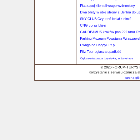
Płaczącej klienteli wstęp wzbroniony
Dwa bilety w obie strony z Berlina do L
SKY CLUB Czy ktoś leciał z nimi?
CNG coraz bliżej
GAUDEAMUS kraków pan ??? Artur R
Parking Muzeum Powstania Wraszaws
Uwaga na HappyFLY.pl
Filiz Tour ogłasza upadłość
Ogłoszenia praca turystyka, w turystyce
© 2026 FORUM-TURYSTYC
Korzystanie z serwisu oznacza a
strona gł