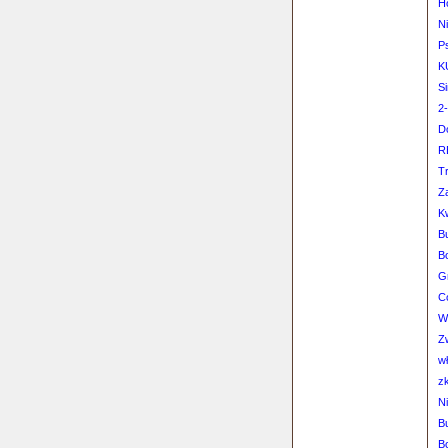
H
N
P
K
Si
2-
D
R
Tr
Z
K
B
B
G
C
W
Z
wł
z
N
B
B