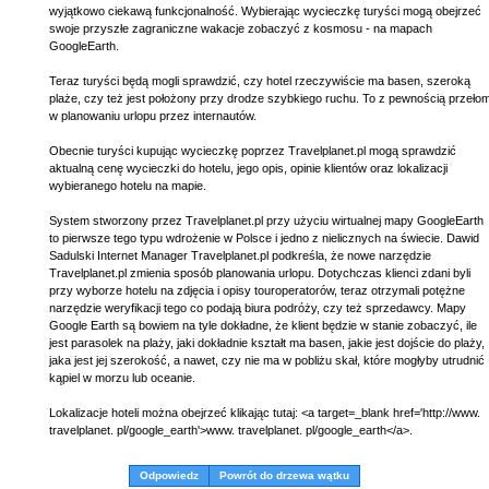
wyjątkowo ciekawą funkcjonalność. Wybierając wycieczkę turyści mogą obejrzeć
swoje przyszłe zagraniczne wakacje zobaczyć z kosmosu - na mapach
GoogleEarth.
Teraz turyści będą mogli sprawdzić, czy hotel rzeczywiście ma basen, szeroką
plaże, czy też jest położony przy drodze szybkiego ruchu. To z pewnością przeło
w planowaniu urlopu przez internautów.
Obecnie turyści kupując wycieczkę poprzez Travelplanet.pl mogą sprawdzić
aktualną cenę wycieczki do hotelu, jego opis, opinie klientów oraz lokalizacji
wybieranego hotelu na mapie.
System stworzony przez Travelplanet.pl przy użyciu wirtualnej mapy GoogleEarth
to pierwsze tego typu wdrożenie w Polsce i jedno z nielicznych na świecie. Dawid
Sadulski Internet Manager Travelplanet.pl podkreśla, że nowe narzędzie
Travelplanet.pl zmienia sposób planowania urlopu. Dotychczas klienci zdani byli
przy wyborze hotelu na zdjęcia i opisy touroperatorów, teraz otrzymali potężne
narzędzie weryfikacji tego co podają biura podróży, czy też sprzedawcy. Mapy
Google Earth są bowiem na tyle dokładne, że klient będzie w stanie zobaczyć, ile
jest parasolek na plaży, jaki dokładnie kształt ma basen, jakie jest dojście do plaży,
jaka jest jej szerokość, a nawet, czy nie ma w pobliżu skał, które mogłyby utrudnić
kąpiel w morzu lub oceanie.
Lokalizacje hoteli można obejrzeć klikając tutaj: <a target=_blank href='http://www.
travelplanet. pl/google_earth'>www. travelplanet. pl/google_earth</a>.
Odpowiedz
Powrót do drzewa wątku