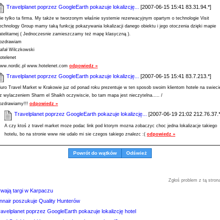
Travelplanet poprzez GoogleEarth pokazuje lokalizcję...
[2007-06-15 15:41 83.31.94.*]
ie tylko ta firma. My także w tworzonym właśnie systemie rezerwacyjnym opartym o technologie Visit
echnology Group mamy taką funkcję pokazywania lokalizacji danego obiektu i jego otoczenia dzięki mapie
atelitarnej ( Jednoczesnie zamieszczamy też mapę klasyczną ).
ozdrawiam
afał Wilczkowski
otelenet
ww.nordic.pl www.hotelenet.com
odpowiedz »
Travelplanet poprzez GoogleEarth pokazuje lokalizcję...
[2007-06-15 15:41 83.7.213.*]
iuro Travel Market w Krakowie juz od ponad roku prezentuje w ten sposob swoim klientom hotele na swieci
 z wylaczeniem Sharm el Shaikh oczywiscie, bo tam mapa jest nieczytelna..... /
ozdrawiamy!!!
odpowiedz »
Travelplanet poprzez GoogleEarth pokazuje lokalizcję...
[2007-06-19 21:02 212.76.37.*
A czy ktoś z travel market moze podac link pod ktorym mozna zobaczyc choc jedna lokalizacje takiego
hotelu, bo na stronie www nie udalo mi sie czegos takiego znalezc :(
odpowiedz »
Powrót do wątków
Odśwież
Zgłoś problem z tą stron
rwają targi w Karpaczu
innair poszukuje Quality Hunterów
avelplanet poprzez GoogleEarth pokazuje lokalizcję hotel