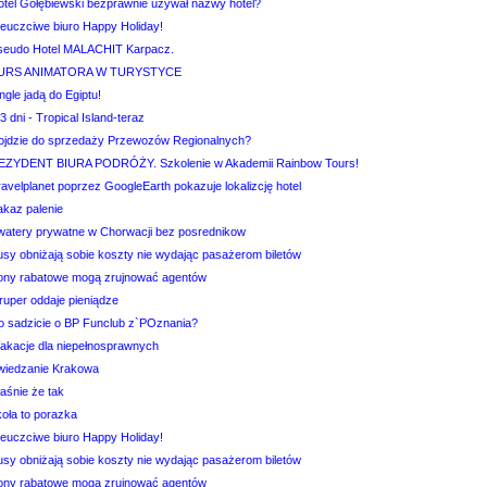
otel Gołębiewski bezprawnie używał nazwy hotel?
ieuczciwe biuro Happy Holiday!
seudo Hotel MALACHIT Karpacz.
URS ANIMATORA W TURYSTYCE
ngle jadą do Egiptu!
3 dni - Tropical Island-teraz
ojdzie do sprzedaży Przewozów Regionalnych?
EZYDENT BIURA PODRÓŻY. Szkolenie w Akademii Rainbow Tours!
avelplanet poprzez GoogleEarth pokazuje lokalizcję hotel
akaz palenie
watery prywatne w Chorwacji bez posrednikow
usy obniżają sobie koszty nie wydając pasażerom biletów
ony rabatowe mogą zrujnować agentów
ruper oddaje pieniądze
o sadzicie o BP Funclub z`POznania?
akacje dla niepełnosprawnych
wiedzanie Krakowa
aśnie że tak
koła to porazka
ieuczciwe biuro Happy Holiday!
usy obniżają sobie koszty nie wydając pasażerom biletów
ony rabatowe mogą zrujnować agentów