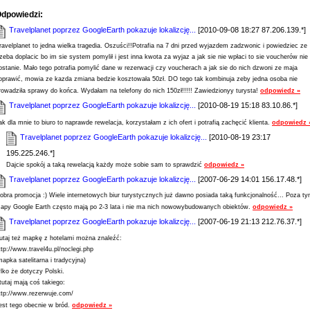
dpowiedzi:
Travelplanet poprzez GoogleEarth pokazuje lokalizcję...
[2010-09-08 18:27 87.206.139.*]
ravelplanet to jedna wielka tragedia. Oszuści!!Potrafia na 7 dni przed wyjazdem zadzwonic i powiedziec ze
rzeba doplacic bo im sie system pomylił i jest inna kwota za wyjaz a jak sie nie wpłaci to sie voucherów nie
ostanie. Mało tego potrafia pomylić dane w rezerwacji czy voucherach a jak sie do nich dzwoni ze maja
oprawić, mowia ze kazda zmiana bedzie kosztowała 50zł. DO tego tak kombinuja zeby jedna osoba nie
rowadziła sprawy do końca. Wydałam na telefony do nich 150zł!!!!! Zawiedzionyy turysta!
odpowiedz »
Travelplanet poprzez GoogleEarth pokazuje lokalizcję...
[2010-08-19 15:18 83.10.86.*]
ak dla mnie to biuro to naprawde rewelacja, korzystałam z ich ofert i potrafią zachęcić klienta.
odpowiedz 
Travelplanet poprzez GoogleEarth pokazuje lokalizcję...
[2010-08-19 23:17
195.225.246.*]
Dajcie spokój a taką rewelacją każdy może sobie sam to sprawdzić
odpowiedz »
Travelplanet poprzez GoogleEarth pokazuje lokalizcję...
[2007-06-29 14:01 156.17.48.*]
obra promocja :) Wiele internetowych biur turystycznych już dawno posiada taką funkcjonalność... Poza t
apy Google Earth często mają po 2-3 lata i nie ma nich nowowybudowanych obiektów.
odpowiedz »
Travelplanet poprzez GoogleEarth pokazuje lokalizcję...
[2007-06-19 21:13 212.76.37.*]
utaj też mapkę z hotelami można znaleźć:
ttp://www.travel4u.pl/noclegi.php
mapka satelitarna i tradycyjna)
ylko że dotyczy Polski.
 tutaj mają coś takiego:
ttp://www.rezerwuje.com/
est tego obecnie w bród.
odpowiedz »