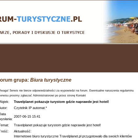
orum grupa:
Biura turystyczne
Uwaga! Serwis nie bierze odpowiedzialności za wypowiedzi na forum. Ewentualne naruszenia regulaminu
serwisu prosimy zgłaszać Administratorowi po przez stronę Kontakt
Wątek:
Travelplanet pokazuje turystom gdzie naprawde jest hotel!
Autor:
Czytelnik IP automat.*
Data
2007-06-15 15:41
wysłania:
Temat:
Travelplanet pokazuje turystom gdzie naprawde jest hotel!
Treść:
Aktualność:
Internetowe biuro turystyczne Travelplanet.pl przygotowało dla swoich klientów