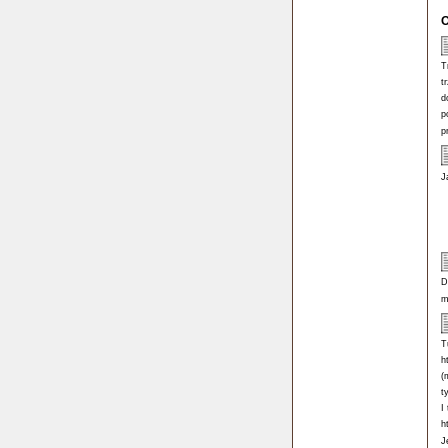
O
T
t
d
p
p
J
D
m
T
h
(
t
I
h
J