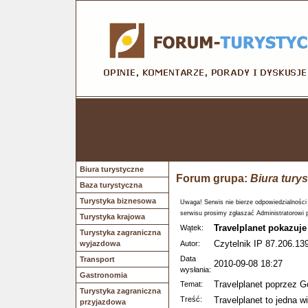
Biura turystyczne
Forum grupa:
Biura tury
Baza turystyczna
Turystyka biznesowa
Uwaga! Serwis nie bierze odpowiedzialności
serwisu prosimy zgłaszać Administratorowi 
Turystyka krajowa
Travelplanet pokazuje
Wątek:
Turystyka zagraniczna
Czytelnik IP 87.206.139
wyjazdowa
Autor:
Data
Transport
2010-09-08 18:27
wysłania:
Gastronomia
Travelplanet poprzez Go
Temat:
Turystyka zagraniczna
Treść:
Travelplanet to jedna w
przyjazdowa