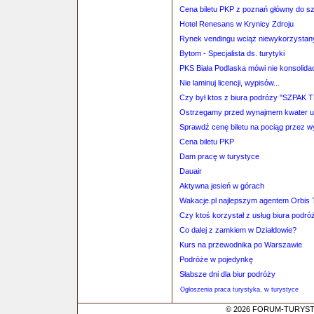
Cena biletu PKP z poznań główny do s
Hotel Renesans w Krynicy Zdroju
Rynek vendingu wciąż niewykorzystan
Bytom - Specjalista ds. turytyki
PKS Biała Podlaska mówi nie konsolidac
Nie laminuj licencji, wypisów...
Czy był ktos z biura podrózy "SZPAK 
Ostrzegamy przed wynajmem kwater
Sprawdź cenę biletu na pociąg przez 
Cena biletu PKP
Dam pracę w turystyce
Dauair
Aktywna jesień w górach
Wakacje.pl najlepszym agentem Orbis T
Czy ktoś korzystał z usług biura p
Co dalej z zamkiem w Działdowie?
Kurs na przewodnika po Warszawie
Podróże w pojedynkę
Słabsze dni dla biur podróży
Ogłoszenia praca turystyka, w turystyce
© 2026 FORUM-TURYSTYC