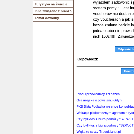
wyjazdem zadzwonic i p
Turystyka na świecie
system pomylił i jest in
Inne związane z branżą
voucherów nie dostanie.
Temat dowolny
czy voucherach a jak s
kazda zmiana bedzie k
jedna osoba nie prowad
nich 150zł!!!!! Zawiedzi
Odpowiedz
Odpowiedzi:
Powró
Piloci i przewodnicy zrzeszeni
Gra miejska o powstaniu Gdyni
PKS Biała Podlaska nie chce konsolidac
Wakacje.pl skutecznym agentem tury
Czy był ktos z biura podrózy "SZPAK 
Czy był ktos z biura podrózy "SZPAK 
Większe straty Travelplanet.pl