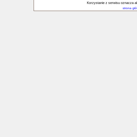
Korzystanie z serwisu oznacza a
strona gł