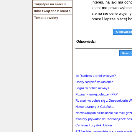
interes, na jaki ma och
Turystyka na świecie
klient ma prawo wybrac
Inne związane z branżą
sie na nie denerwujemy, 
Temat dowolny
prace i lepsze place) b
Odpowiedz
Odpowiedzi:
Powró
Ile Rainbow zarobił w lutym?
Dobry sierpień w Jasionce
Bagaż w british airways
Poznań - mniej połączeń PKP
Ryanair wycofuje się z Duesseldorfu W
Nowe czartery z Gdańska
Na wakacjach all inclusive nie mieli gdz
Kwatery prywatne w Chorwacji bez po
Centrum Turystyki Oskar
PIT będzie rozmawiała w sprawie wyci