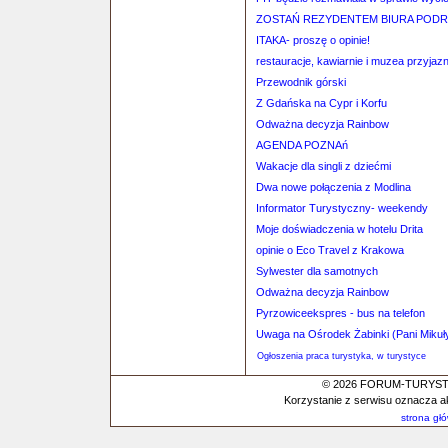
ZOSTAŃ REZYDENTEM BIURA POD
ITAKA- proszę o opinie!
restauracje, kawiarnie i muzea przyjaz
Przewodnik górski
Z Gdańska na Cypr i Korfu
Odważna decyzja Rainbow
AGENDA POZNAń
Wakacje dla singli z dziećmi
Dwa nowe połączenia z Modlina
Informator Turystyczny- weekendy
Moje doświadczenia w hotelu Drita
opinie o Eco Travel z Krakowa
Sylwester dla samotnych
Odważna decyzja Rainbow
Pyrzowiceekspres - bus na telefon
Uwaga na Ośrodek Żabinki (Pani Mikuł
Ogłoszenia praca turystyka, w turystyce
© 2026 FORUM-TURYSTYC
Korzystanie z serwisu oznacza a
strona gł