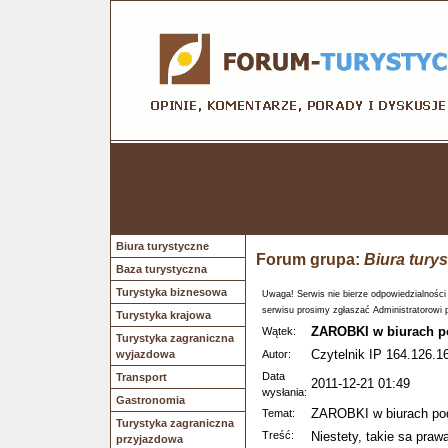
Biura turystyczne
Forum grupa:
Biura tury
Baza turystyczna
Turystyka biznesowa
Uwaga! Serwis nie bierze odpowiedzialności
serwisu prosimy zgłaszać Administratorowi 
Turystyka krajowa
ZAROBKI w biurach p
Wątek:
Turystyka zagraniczna
Czytelnik IP 164.126.1
wyjazdowa
Autor:
Data
Transport
2011-12-21 01:49
wysłania:
Gastronomia
ZAROBKI w biurach po
Temat:
Turystyka zagraniczna
Treść:
Niestety, takie sa pra
przyjazdowa