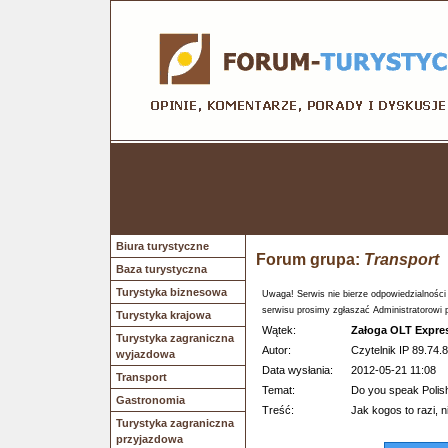
Biura turystyczne
Forum grupa:
Transport
Baza turystyczna
Turystyka biznesowa
Uwaga! Serwis nie bierze odpowiedzialności
serwisu prosimy zgłaszać Administratorowi 
Turystyka krajowa
Wątek:
Załoga OLT Expre
Turystyka zagraniczna
Autor:
Czytelnik IP 89.74.8
wyjazdowa
Data wysłania:
2012-05-21 11:08
Transport
Temat:
Do you speak Polis
Gastronomia
Treść:
Jak kogos to razi, 
Turystyka zagraniczna
przyjazdowa