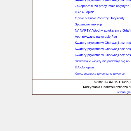
Zakopane: dużo pracy, mało chętnych
ITAKA - opinie!
Opinie o Klubie Podróży Horyzonty
Spóźnione wakacje
NA NARTY /Włochy autokarem z Gdań
App. prywatne na wyspie Pag
Kwatery prywatne w Chorwacji bez po
Kwatery prywatne w Chorwacji bez po
Kwatery prywatne w Chorwacji bez po
Słoweńskie winiety nie podobają się ani
ITAKA - opinie!
Ogłoszenia praca turystyka, w turystyce
© 2026 FORUM-TURYSTYC
Korzystanie z serwisu oznacza a
strona gł