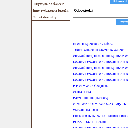
Odpowiedz
Turystyka na świecie
Odpowiedzi:
Inne związane z branżą
Temat dowolny
Powró
Nowe połączenie z Gdańska
Trudne wojaże do łatwych szwaczek
Sprawdź cenę biletu na pociąg przez 
Kwatery prywatne w Chorwacji bez po
Sprawdź cenę biletu na pociąg przez 
Kwatery prywatne w Chorwacji bez po
Kwatery prywatne w Chorwacji bez po
B.P. ATENA z Oświęcimia
Sielpia opinia
Bałtyk pod obcą banderą
STAŻ W BIURZE PODRÓŻY - JĘZYK 
Wakacje dla singli
Polska młodzież wybiera kolonie letnie 
BUKSA Travel - Tiziano
Kwatery prywatne w Chorwacji bez po