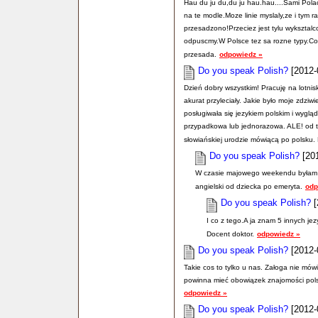
Hau du ju du,du ju hau.hau....Sami Polac
na te modle.Moze linie myslaly,ze i ty
przesadzono!Przeciez jest tylu wyksztal
odpuscmy.W Polsce tez sa rozne typy.Co 
przesada.
odpowiedz »
Do you speak Polish?
[2012-
Dzień dobry wszystkim! Pracuję na lotni
akurat przyleciały. Jakie było moje zdzi
posługiwała się jezykiem polskim i wyglą
przypadkowa lub jednorazowa. ALE! od tr
słowiańskiej urodzie mówiącą po polsku
Do you speak Polish?
[201
W czasie majowego weekendu byłam n
angielski od dziecka po emeryta.
odp
Do you speak Polish?
[
I co z tego.A ja znam 5 innych je
Docent doktor.
odpowiedz »
Do you speak Polish?
[2012-
Takie cos to tylko u nas. Załoga nie mówi
powinna mieć obowiązek znajomości pol
odpowiedz »
Do you speak Polish?
[2012-