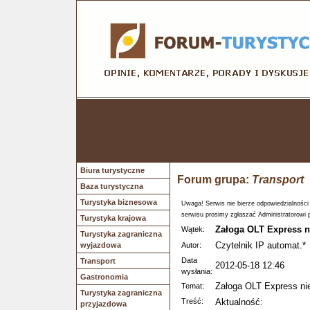
Biura turystyczne
Forum grupa:
Transport
Baza turystyczna
Turystyka biznesowa
Uwaga! Serwis nie bierze odpowiedzialności
serwisu prosimy zgłaszać Administratorowi 
Turystyka krajowa
Załoga OLT Express n
Wątek:
Turystyka zagraniczna
Czytelnik IP automat.*
wyjazdowa
Autor:
Data
Transport
2012-05-18 12:46
wysłania:
Gastronomia
Załoga OLT Express ni
Temat:
Turystyka zagraniczna
Treść:
Aktualność:
przyjazdowa