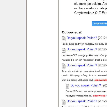
nie mówi po polsku. Ale
osoba z obsługi znała 
Grzybowska z OLT Exp
Odpowiedz
Odpowiedzi:
Do you speak Polish?
[2012-
i zeby tylko zadnych mulatow nie bylo, al
Do you speak Polish?
[2012-
Leciałem OLT, załoga pokładowa mówi po r
na migi, bo ten ich "angielski" trochę cie
Do you speak Polish?
[2012-
To czy ja mówię lub rozumiem jezyk angi
polski ! Wszyscy, którzy chcą tu pracowa
won na prerie. Zakopiańczyk
odpowiedz
Do you speak Polish?
[201
Brawo!!!!Bo od nas sie tego wymaga za
naszych.Warszawianka.
odpowiedz 
Do you speak Polish?
[2012-