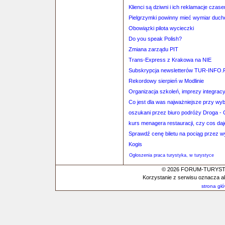
Klienci są dziwni i ich reklamacje czas
Pielgrzymki powinny mieć wymiar duc
Obowiązki pilota wycieczki
Do you speak Polish?
Zmiana zarządu PIT
Trans-Express z Krakowa na NIE
Subskrypcja newsletterów TUR-INFO.
Rekordowy sierpień w Modlinie
Organizacja szkoleń, imprezy integrac
Co jest dla was najważniejsze przy wy
oszukani przez biuro podróży Droga - 
kurs menagera restauracji, czy cos daj
Sprawdź cenę biletu na pociąg przez 
Kogis
Ogłoszenia praca turystyka, w turystyce
© 2026 FORUM-TURYSTYC
Korzystanie z serwisu oznacza a
strona gł