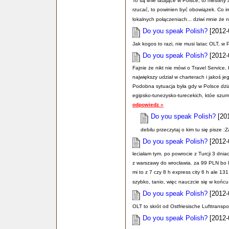
To są linie latające w Polsce, to niestet
rzucać, to powinien być obowiązek. Co inn
lokalnych połączeniach... dziwi mnie że n
Do you speak Polish?
[2012-0
Jak kogos to razi, nie musi latac OLT, w
Do you speak Polish?
[2012-
Fajnie że nikt nie mówi o Travel Service, 
największy udział w charterach i jakoś je
Podobna sytuacja była gdy w Polsce działa
egipsko-tunezysko-turecekich, któe szum
odpowiedz »
Do you speak Polish?
[201
debilu przeczytaj o kim tu się pisze :
Do you speak Polish?
[2012-0
leciałam tym. po powrocie z Turcji 3 dni
z warszawy do wrocławia. za 99 PLN bo 
mi to z 7 czy 8 h express city 6 h ale 1
szybko, tanio, więc nauczcie się w końc
Do you speak Polish?
[2012-
OLT to skrót od Ostfriesische Lufttranspo
Do you speak Polish?
[2012-