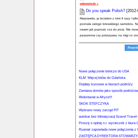
odpowiedz »
Do you speak Polish?
[2012-
Nieprawda, ja lecialam z nimi 4 razy i ty
poznala zaloge lotewskiego samolotu. Naj
nawet jak poprosic cos do picia. Nie mow
pasazerow czy pokazywac na migi co zro
Powró
Nowe połączenie lotnicze do USA
KLM: Więcej lotów do Gdańska
Dopłaty kursowe w biurach podróży
Zamiana domów jako sposób podróżow
Wolontariat w Afryce!!!
SKOK STEFCZYKA
Wybrano nowy zarząd PIT
autokar bez klimatyzacji Szavel Travel-
Proszę o opinię n.t. wycieczek z biura
Ryanair zapowiada nowe połączenia z 
ZASTĘPCA DYREKTORA STOWARZY