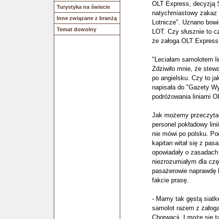
OLT Express, decyzją 
Turystyka na świecie
natychmiastowy zakaz 
Inne związane z branżą
Lotnicze". Uznano bowie
Temat dowolny
LOT. Czy słusznie to cz
że załoga OLT Express 
"Leciałam samolotem l
Zdziwiło mnie, że stewa
po angielsku. Czy to ja
napisała do "Gazety Wy
podróżowania liniami O
Jak możemy przeczytać
personel pokładowy linii
nie mówi po polsku. P
kapitan witał się z pa
opowiadały o zasadach 
niezrozumiałym dla czę
pasażerowie naprawdę b
fakcie prasę.
- Mamy tak gęstą siat
samolot razem z załogą
Chorwacji. I może się t