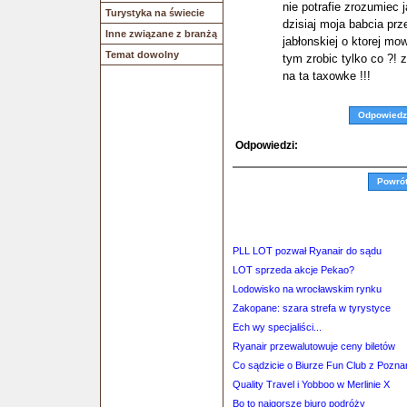
nie potrafie zrozumiec
Turystyka na świecie
dzisiaj moja babcia pr
Inne związane z branżą
jabłonskiej o ktorej mow
Temat dowolny
tym zrobic tylko co ?!
na ta taxowke !!!
Odpowiedz
Odpowiedzi:
Powró
PLL LOT pozwał Ryanair do sądu
LOT sprzeda akcje Pekao?
Lodowisko na wrocławskim rynku
Zakopane: szara strefa w tyrystyce
Ech wy specjaliści...
Ryanair przewalutowuje ceny biletów
Co sądzicie o Biurze Fun Club z Pozna
Quality Travel i Yobboo w Merlinie X
Bo to najgorsze biuro podróży