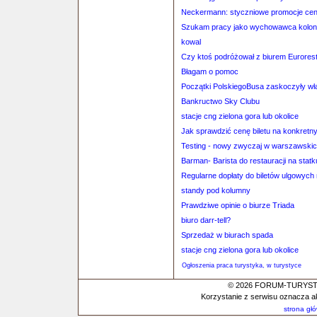
Neckermann: styczniowe promocje cen
Szukam pracy jako wychowawca koloni
kowal
Czy ktoś podróżował z biurem Eurores
Błagam o pomoc
Początki PolskiegoBusa zaskoczyły właś
Bankructwo Sky Clubu
stacje cng zielona gora lub okolice
Jak sprawdzić cenę biletu na konkretn
Testing - nowy zwyczaj w warszawskic
Barman- Barista do restauracji na stat
Regularne dopłaty do biletów ulgowych
standy pod kolumny
Prawdziwe opinie o biurze Triada
biuro darr-tell?
Sprzedaż w biurach spada
stacje cng zielona gora lub okolice
Ogłoszenia praca turystyka, w turystyce
© 2026 FORUM-TURYSTYC
Korzystanie z serwisu oznacza a
strona gł