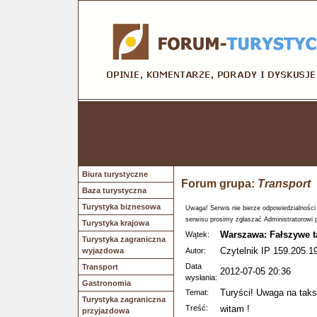
Biura turystyczne
Forum grupa:
Transport
Baza turystyczna
Turystyka biznesowa
Uwaga! Serwis nie bierze odpowiedzialności
serwisu prosimy zgłaszać Administratorowi 
Turystyka krajowa
Warszawa: Fałszywe t
Wątek:
Turystyka zagraniczna
Czytelnik IP 159.205.1
wyjazdowa
Autor:
Data
Transport
2012-07-05 20:36
wysłania:
Gastronomia
Turyści! Uwaga na taks
Temat:
Turystyka zagraniczna
Treść:
witam !
przyjazdowa