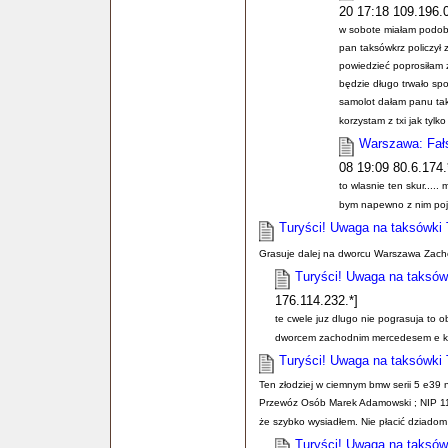
20 17:18 109.196.0
w sobote miałam podob
pan taksówkrz policzył
powiedzieć poprosiłam ż
będzie długo trwało sp
samolot dałam panu tak
korzystam z txi jak tylk
Warszawa: Fałs
08 19:09 80.6.174.
to wlasnie ten skur.....
bym napewno z nim poj
Turyści! Uwaga na taksówki 
Grasuje dalej na dworcu Warszawa Zacho
Turyści! Uwaga na taksów
176.114.232.*]
te cwele juz dlugo nie pograsuja to o
dworcem zachodnim mercedesem e kl
Turyści! Uwaga na taksówki 
Ten złodziej w ciemnym bmw serii 5 e39 
Przewóz Osób Marek Adamowski ; NIP 11
że szybko wysiadłem. Nie płacić dziadom 
Turyści! Uwaga na taksów