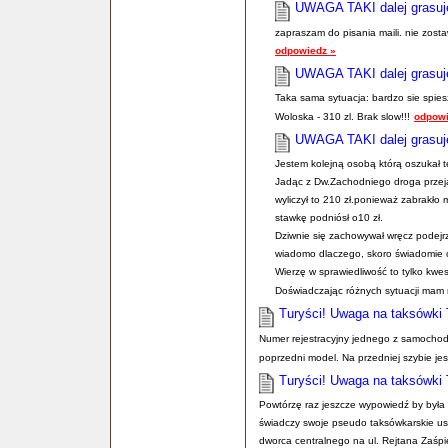
UWAGA TAKI dalej grasuj
zapraszam do pisania maili. nie zo
odpowiedz »
UWAGA TAKI dalej grasuj
Taka sama sytuacja: bardzo sie spies
Woloska - 310 zl. Brak slow!!!
odpowi
UWAGA TAKI dalej grasuj
Jestem kolejną osobą którą oszukał
Jadąc z Dw.Zachodniego droga przejaz
wyliczył to 210 zł.ponieważ zabrakło
stawkę podniósł o10 zł.
Dziwnie się zachowywał wręcz podejr
wiadomo dlaczego, skoro świadomie 
Wierzę w sprawiedliwość to tylko kwes
Doświadczając różnych sytuacji mam 
Turyści! Uwaga na taksówki 
Numer rejestracyjny jednego z samocho
poprzedni model. Na przedniej szybie jest
Turyści! Uwaga na taksówki 
Powtórzę raz jeszcze wypowiedź by była 
świadczy swoje pseudo taksówkarskie us
dworca centralnego na ul. Rejtana Zaśpie