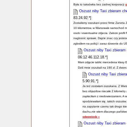
Była to taksówka bez żadnej korporacji
o
Oszust niby Taxi zbieram ch
83.24.92.*]
Zostalismy oszukani przez firme Zaneta
10 kilometrow. w Warszawie samochod m
osob i ewentualne zdjecia. Zaloze profi
naglosnic sprawe. Dajcie znac czy jestes
zglosilem na policji i zaraz dzwonie do 
Oszust niby Taxi zbieram
06:12 46.112.18.*]
Mam zdjęcie tablic mercedesa klasy E
Dziś mnie oszukali na 190 zl. Z dwor
Oszust niby Taxi zbier
5.90.91.*]
Ja też zostałam oszukana. Z War
bez objazdow niecałe 2 kilometry 
zapłaciłam z niedowierzaniem. A w 
spodziewałam się, takich oszustw. 
na zapytanie czemu tak drogo kier
dachu,nie wiem dlaczego państwo n
odpowiedz »
Oszust niby Taxi zbieram