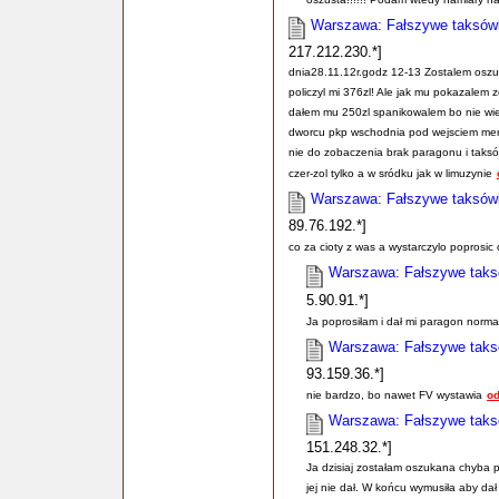
Warszawa: Fałszywe taksówki
217.212.230.*]
dnia28.11.12r.godz 12-13 Zostalem osz
policzyl mi 376zl! Ale jak mu pokazalem z
dałem mu 250zl spanikowalem bo nie wied
dworcu pkp wschodnia pod wejsciem merc
nie do zobaczenia brak paragonu i taksó
czer-zol tylko a w sródku jak w limuzynie
Warszawa: Fałszywe taksówki
89.76.192.*]
co za cioty z was a wystarczylo poprosic
Warszawa: Fałszywe taksó
5.90.91.*]
Ja poprosiłam i dał mi paragon normal
Warszawa: Fałszywe taksó
93.159.36.*]
nie bardzo, bo nawet FV wystawia
o
Warszawa: Fałszywe taksó
151.248.32.*]
Ja dzisiaj zostałam oszukana chyba 
jej nie dał. W końcu wymusiła aby dał