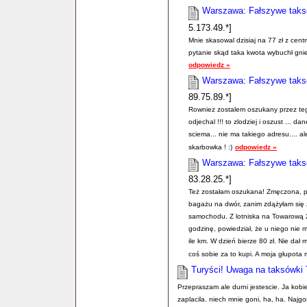
Warszawa: Fałszywe taksó
5.173.49.*]
Mnie skasowal dzisiaj na 77 zł z cent
pytanie skąd taka kwota wybuchł gni
odpowiedz »
Warszawa: Fałszywe taksó
89.75.89.*]
Rowniez zostalem oszukany przez tego
odjechal !!! to zlodziej i oszust ... 
sciema... nie ma takiego adresu.... ale
skarbowka ! :)
odpowiedz »
Warszawa: Fałszywe taksó
83.28.25.*]
Też zostałam oszukana! Zmęczona, p
bagażu na dwór, zanim zdążyłam się z
samochodu. Z lotniska na Towarową 2 
godzinę, powiedział, że u niego nie m
ile km. W dzień bierze 80 zł. Nie dał 
coś sobie za to kupi. A moja głupota 
Turyści! Uwaga na taksówki 
Przepraszam ale durni jestescie. Ja kobi
zaplacila. niech mnie goni, ha, ha. Najgor