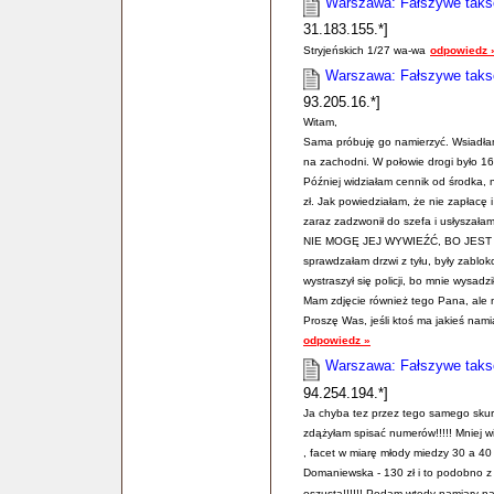
Warszawa: Fałszywe taksó
31.183.155.*]
Stryjeńskich 1/27 wa-wa
odpowiedz 
Warszawa: Fałszywe taksó
93.205.16.*]
Witam,
Sama próbuję go namierzyć. Wsiadła
na zachodni. W połowie drogi było 160
Później widziałam cennik od środka, n
zł. Jak powiedziałam, że nie zapłacę 
zaraz zadzwonił do szefa i usłyszałam
NIE MOGĘ JEJ WYWIEŹĆ, BO JEST Z
sprawdzałam drzwi z tyłu, były zablo
wystraszył się policji, bo mnie wysad
Mam zdjęcie również tego Pana, ale nie
Proszę Was, jeśli ktoś ma jakieś nam
odpowiedz »
Warszawa: Fałszywe taksó
94.254.194.*]
Ja chyba tez przez tego samego skur..
zdążyłam spisać numerów!!!!! Mniej w
, facet w miarę młody miedzy 30 a 40
Domaniewska - 130 zł i to podobno z r
oszusta!!!!!! Podam wtedy namiary na