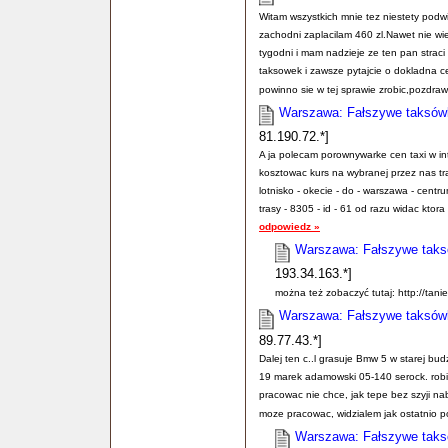
Witam wszystkich mnie tez niestety podw
zachodni zaplacilam 460 zl.Nawet nie wiem
tygodni i mam nadzieje ze ten pan straci 
taksowek i zawsze pytajcie o dokladna c
powinno sie w tej sprawie zrobic,pozdra
Warszawa: Fałszywe taksówki
81.190.72.*]
A ja polecam porownywarke cen taxi w in
kosztowac kurs na wybranej przez nas tras
lotnisko - okecie - do - warszawa - centru
trasy - 8305 - id - 61 od razu widac ktora
odpowiedz »
Warszawa: Fałszywe taksó
193.34.163.*]
można też zobaczyć tutaj: http://tani
Warszawa: Fałszywe taksówki
89.77.43.*]
Dalej ten c..l grasuje Bmw 5 w starej bu
19 marek adamowski 05-140 serock. robi 
pracowac nie chce, jak tepe bez szyji 
moze pracowac, widzialem jak ostatnio po 
Warszawa: Fałszywe taksó