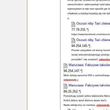
samochodem i wykorzystuje ludzi jako
wykorzystani w taki sam sposób jak ro
chwilowa a ludzką krzywdą się nie wz
»
Oszust niby Taxi zbier
77.79.231.*]
https://www.facebook.com/nieucz
Oszust niby Taxi zbier
94.254.145.*]
Przede wszystkim od strony tunelo
temat rekomendowanego postoju e
pomyśleć i się rozejrzeć
odpowied
Warszawa: Fałszywe taksówki
94.254.147.*]
Mnie dzisiaj wyruchal 300 z zachodniego n
odpowiedz »
Warszawa: Fałszywe taksówki
89.25.252.*]
Potrzebuję sutalić adres właściciela M
Koleś zbiera spod dworca wawa wsch.
Będę wdzięczny za namiary.
odpowiedz