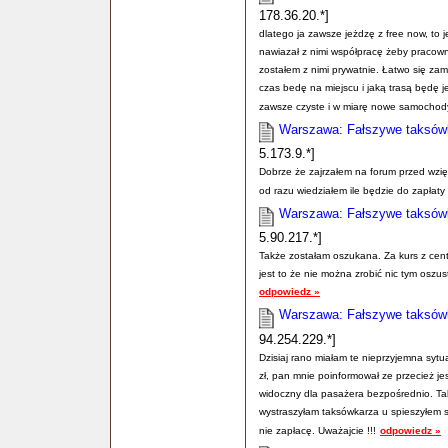
178.36.20.*]
dlatego ja zawsze jeżdzę z free now, to 
nawiazał z nimi współpracę żeby pracown
zostałem z nimi prywatnie. Łatwo się zam
czas bedę na miejscu i jaką trasą będę j
zawsze czyste i w miarę nowe samochod
Warszawa: Fałszywe taksówki
5.173.9.*]
Dobrze że zajrzałem na forum przed wzię
od razu wiedziałem ile będzie do zapłaty 
Warszawa: Fałszywe taksówki
5.90.217.*]
Także zostałam oszukana. Za kurs z cent
jest to że nie można zrobić nic tym oszus
odpowiedz »
Warszawa: Fałszywe taksówki
94.254.229.*]
Dzisiaj rano miałam te nieprzyjemna syt
zł, pan mnie poinformował ze przecież je
widoczny dla pasażera bezpośrednio. Tak
wystraszyłam taksówkarza u spieszyłem si
nie zapłacę. Uważajcie !!!
odpowiedz »