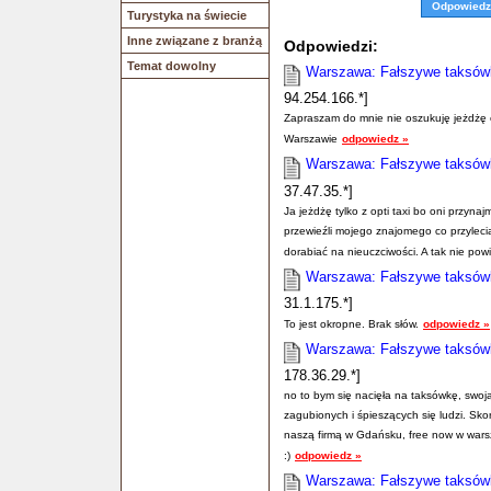
Odpowiedz
Turystyka na świecie
Inne związane z branżą
Odpowiedzi:
Temat dowolny
Warszawa: Fałszywe taksówki
94.254.166.*]
Zapraszam do mnie nie oszukuję jeżdżę
Warszawie
odpowiedz »
Warszawa: Fałszywe taksówki
37.47.35.*]
Ja jeżdżę tylko z opti taxi bo oni przyna
przewieźli mojego znajomego co przylecia
dorabiać na nieuczciwości. A tak nie pow
Warszawa: Fałszywe taksówki
31.1.175.*]
To jest okropne. Brak słów.
odpowiedz »
Warszawa: Fałszywe taksówki
178.36.29.*]
no to bym się nacięła na taksówkę, swoj
zagubionych i śpieszących się ludzi. Sko
naszą firmą w Gdańsku, free now w warsz
:)
odpowiedz »
Warszawa: Fałszywe taksówki