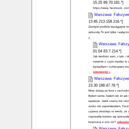
15:25 89.70.181.*]
https://www. facebook. co
Warszawa: Fałszywe 
13:45 213.158.216.*]
Zamiast portfela wyciągajcie t
sekundę.To jest tylko i wyłączn
»
Warszawa: Fałszy
01:04 83.7.214.*]
Jak siedzisz sam, z tyłu, 
ostatnie o czym myslisz to 
wysiadlam i ochłonęłam tro
odpowiedz »
Warszawa: Fałszywe 
23:30 188.47.78.*]
Mnie dzisiaj za kurs z zachodn
Byłam sama, bałam sie że jak 
wywiezie. Jakiś czarny lub c
szoku nie zapamiętałam. Facet 
czytasz złodzieju to wiedz, że
naprawdę bardzo się spieszyła
korporacji a one nic?
odpowie
Warszawa: Fałszy