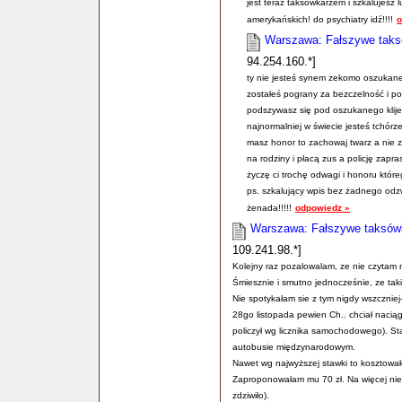
jest teraz taksówkarzem i szkalujesz 
amerykańskich! do psychiatry idź!!!!
o
Warszawa: Fałszywe taksó
94.254.160.*]
ty nie jesteś synem zekomo oszukanej
zostałeś pograny za bezczelność i po
podszywasz się pod oszukanego klije
najnormalniej w świecie jesteś tchór
masz honor to zachowaj twarz a nie z
na rodziny i płacą zus a policję zapr
życzę ci trochę odwagi i honoru które
ps. szkalujący wpis bez żadnego odz
żenada!!!!!
odpowiedz »
Warszawa: Fałszywe taksówki
109.241.98.*]
Kolejny raz pozalowalam, ze nie czytam n
Śmiesznie i smutno jednocześnie, ze takie
Nie spotykałam sie z tym nigdy wszczniej-
28go listopada pewien Ch.. chciał nacią
policzył wg licznika samochodowego). S
autobusie międzynarodowym.
Nawet wg najwyższej stawki to kosztował
Zaproponowałam mu 70 zł. Na więcej nie 
zdziwiło).