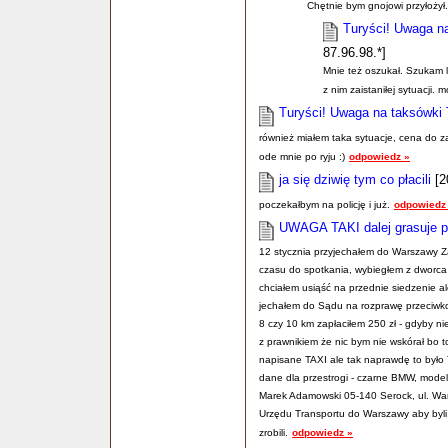
Chętnie bym gnojowi przyłożył.
Turyści! Uwaga n
87.96.98.*]
Mnie też oszukał. Szukam 
z nim zaistaniłej sytuacj
Turyści! Uwaga na taksówki 
również miałem taka sytuacje, cena do zap
ode mnie po ryju :)
odpowiedz »
ja się dziwię tym co płacili
[2
poczekałbym na policję i już.
odpowiedz
UWAGA TAKI dalej grasuje 
12 stycznia przyjechałem do Warszawy Za
czasu do spotkania, wybiegłem z dworca 
chciałem usiąść na przednie siedzenie ale 
jechałem do Sądu na rozprawę przeciwko 
8 czy 10 km zapłaciłem 250 zł - gdyby n
z prawnikiem że nic bym nie wskórał bo to
napisane TAXI ale tak naprawdę to było T
dane dla przestrogi - czarne BMW, mode
Marek Adamowski 05-140 Serock, ul. Wa
Urzędu Transportu do Warszawy aby byli 
zrobili.
odpowiedz »