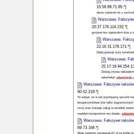
15:58 89.71.85.*]
skoro zabierał cie z zacho
Warszawa: Fałszywe 
20:37 176.114.232.*]
gnojowi tez zaplacilem dzis a
Warszawa: Fałszy
22:16 31.178.171.*]
Dalej grasuje przy tunelowej
Warszawa: Fałs
25 17:19 94.254.13
Dzisiaj znowu widział
taksówkę!
odpowiedz 
Warszawa: Fałszywe taksówki
80.52.219.*]
To wstyd, że w tak prymitywny sposób tr
bezpieczeństwa (nie tylko zagranicznyc
ceny oraz rodzaje usług w serwisie www.t
zwykłym komputerze tez działa.
odpowie
Warszawa: Fałszywe taksówki
89.73.168.*]
Mnie ostatnio naciągnął 47 zł za krótki 