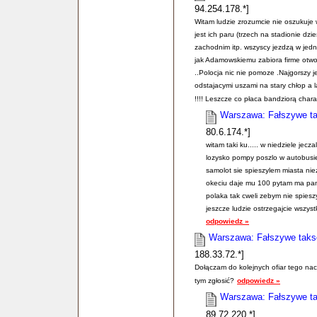
94.254.178.*]
Witam ludzie zrozumcie nie oszukuje
jest ich paru (trzech na stadionie dz
zachodnim itp. wszyscy jezdzą w jedn
jak Adamowskiemu zabiora firme otwo
..Polocja nic nie pomoze .Najgorszy 
odstajacymi uszami na stary chłop a l
!!!! Leszcze co płaca bandziorą charac
Warszawa: Fałszywe ta
80.6.174.*]
witam taki ku..... w niedziele jecz
lozysko pompy poszlo w autobusie 
samolot sie spieszylem miasta n
okeciu daje mu 100 pytam ma pan
polaka tak cweli zebym nie spieszyl
jeszcze ludzie ostrzegajcie wszys
odpowiedz »
Warszawa: Fałszywe taksó
188.33.72.*]
Dołączam do kolejnych ofiar tego na
tym zgłosić?
odpowiedz »
Warszawa: Fałszywe ta
89.72.220.*]