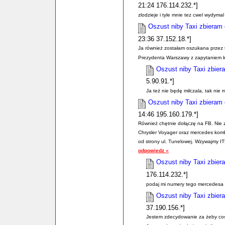
21:24 176.114.232.*]
zlodzieje i tyle mnie tez cwel wydym
Oszust niby Taxi zbieram
23:36 37.152.18.*]
Ja również zostałam oszukana przez 
Prezydenta Warszawy z zapytaniem kt
Oszust niby Taxi zbier
5.90.91.*]
Ja też nie będę milczala, tak nie m
Oszust niby Taxi zbieram
14:46 195.160.179.*]
Również chętnie dołączę na FB. Nie 
Chrysler Voyager oraz mercedes kom
od strony ul. Tunelowej. Wzywajmy ITD
odpowiedz »
Oszust niby Taxi zbier
176.114.232.*]
podaj mi numery tego mercedesa
Oszust niby Taxi zbier
37.190.156.*]
Jestem zdecydowanie za żeby cos 