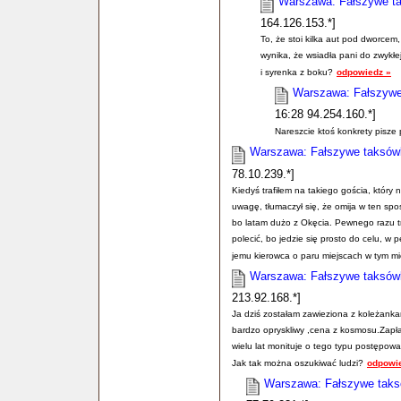
Warszawa: Fałszywe ta
164.126.153.*]
To, że stoi kilka aut pod dworcem,
wynika, że wsiadła pani do zwykłej
i syrenka z boku?
odpowiedz »
Warszawa: Fałszywe 
16:28 94.254.160.*]
Nareszcie ktoś konkrety pisze
Warszawa: Fałszywe taksówki
78.10.239.*]
Kiedyś trafiłem na takiego gościa, który 
uwagę, tłumaczył się, że omija w ten sp
bo latam dużo z Okęcia. Pewnego razu tra
polecić, bo jedzie się prosto do celu, w p
jemu kierowca o paru miejscach w tym mi
Warszawa: Fałszywe taksówki
213.92.168.*]
Ja dziś zostałam zawieziona z koleżank
bardzo opryskliwy ,cena z kosmosu.Zapłac
wielu lat monituje o tego typu postęp
Jak tak można oszukiwać ludzi?
odpowi
Warszawa: Fałszywe taksó