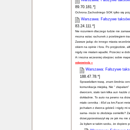
89.70.181.*]
Ochrona Zachodniego SOK tylko się przygl
Warszawa: Fałszywe taksówki
83.24.111.*]
Nie rozumiem dlaczego ludzie nie zamawi
mozna wziac rachunek z przebiegiem trasy
Zawsze jadąc do innego miasta wcześniej 
okiem na opinie i fora. Po przyjezdzie, 
nigdy nie mialam wpadki. Przeciez w dobie
A i mozna wczesniej obejrzec sobie mape i
odpowiedz »
Warszawa: Fałszywe taksó
188.47.78.*]
Sprawdziłam trasę, znam średnia cen
komunikacja miejską. Nie " zlapalam" 
dworcem, stało tam kilka aut- każde z
dokładnie. To auto na pewno na drz
miało cennika : 40zl za km.Facet mni
jechałam z dworca gdzieś i nigdy mi s
sama- może to złodzieja osmielilo? Z
drzwi,pprzestraszył się ze jak mu nie
Ja byłam w takim szoku, że dopiero p