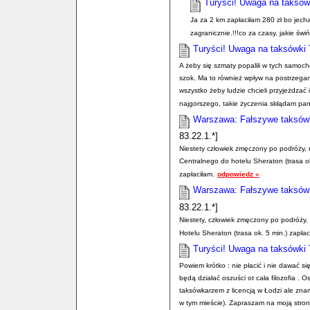
Turyści! Uwaga na taksów
Ja za 2 km zapłaciłam 280 zł bo jech
zagranicznie.!!!co za czasy, jakie świ
Turyści! Uwaga na taksówki 
A żeby się szmaty popalili w tych samoc
szok. Ma to również wpływ na postrzegani
wszystko żeby ludzie chcieli przyjeżdzać 
najgorszego, takie życzenia skłądam pan
Warszawa: Fałszywe taksówki
83.22.1.*]
Niestety człowiek zmęczony po podróży, 
Centralnego do hotelu Sheraton (trasa ok
zapłaciłam.
odpowiedz »
Warszawa: Fałszywe taksówki
83.22.1.*]
Niestety, człowiek zmęczony po podróży,
Hotelu Sheraton (trasa ok. 5 min.) zapła
Turyści! Uwaga na taksówki 
Powiem krótko : nie płacić i nie dawać s
będą działać oszuści ot cała filozofia . 
taksówkarzem z licencją w Łodzi ale zna
w tym mieście). Zapraszam na moją stron