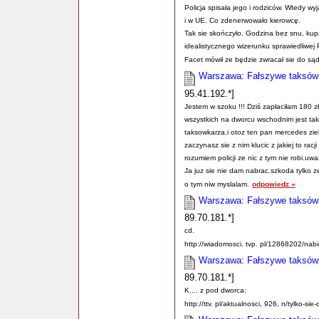
Policja spisała jego i rodziców. Wtedy w
i w UE. Co zdenerwowało kierowcę.
Tak sie skończyło. Godzina bez snu, kup
idealistycznego wizerunku sprawiedliwej P
Facet mówił ze będzie zwracał sie do sąd
Warszawa: Fałszywe taksówki
95.41.192.*]
Jestem w szoku !!! Dziś zapłaciłam 180 
wszystkich na dworcu wschodnim jest ta
taksowkarza.i otoz ten pan mercedes ziel
zaczynasz sie z nim klucic z jakiej to ra
rozumiem policji ze nic z tym nie robi.uwa
Ja juz sie nie dam nabrac.szkoda tylko z
o tym niw myslalam.
odpowiedz »
Warszawa: Fałszywe taksówki
89.70.181.*]
cd.
http://wiadomosci. tvp. pl/12868202/nabic
Warszawa: Fałszywe taksówki
89.70.181.*]
K.... z pod dworca:
http://ttv. pl/aktualnosci, 926, n/tylko-si