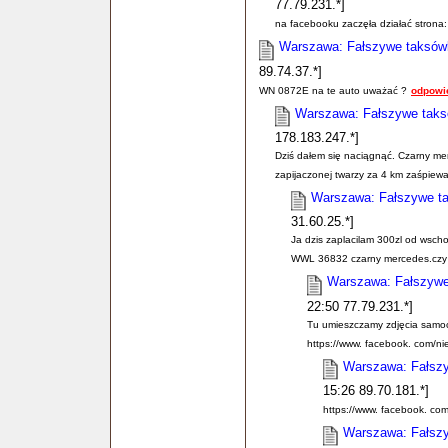
77.79.231.*]
na facebooku zaczęła działać strona: 
Warszawa: Fałszywe taksówki
89.74.37.*]
WN 0872E na te auto uważać ?
odpowi
Warszawa: Fałszywe taksó
178.183.247.*]
Dziś dałem się naciągnąć. Czarny m
zapijaczonej twarzy za 4 km zaśpiewa
Warszawa: Fałszywe ta
31.60.25.*]
Ja dzis zaplacilam 300zl od wsch
WWL 36832 czarny mercedes.czy m
Warszawa: Fałszywe 
22:50 77.79.231.*]
Tu umieszczamy zdjęcia samoch
https://www. facebook. com/n
Warszawa: Fałszy
15:26 89.70.181.*]
https://www. facebook. co
Warszawa: Fałszy