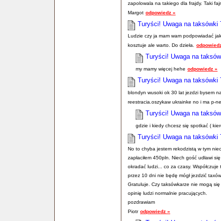
zapolowala na takiego dla frajdy. Taki f
Margot
odpowiedz »
Turyści! Uwaga na taksówki 
Ludzie czy ja mam wam podpowiadać jak s
kosztuje ale warto. Do dzieła.
odpowiedz
Turyści! Uwaga na taksów
my mamy więcej hehe
odpowiedz »
Turyści! Uwaga na taksówki 
blondyn wusoki ok 30 lat jezdzi bysem n
reestracia.oszykaw ukrainke no i ma p-ne
Turyści! Uwaga na taksów
gdzie i kiedy chcesz się spotkać ( kie
Turyści! Uwaga na taksówki 
No to chyba jestem rekodzistą w tym nie
zapłaciłem 450pln. Niech gość udławi się 
okradać ludzi... co za czasy. Współczuje
przez 10 dni nie będę mógł jezdzić taxó
Gratuluje. Czy taksówkarze nie mogą się
opinię ludzi normalnie pracujących.
pozdrawiam
Piotr
odpowiedz »