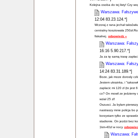
Kolejna osoba do tej listy! Czy w
Warszawa: Fałszywe 
12:04 83.23.124.*]
Wczoraj z rana jechał taksów
centralny kosztowała 250zł.Roz
fiskalnej.
odpowiedz »
Warszawa: Fałszy
16:16 5.90.217.*]
Ja za tę samą trasę zapłac
Warszawa: Fałszy
14:24 83.31.189.*]
Boze, jak moze dorosly cz
Jestem ukrainka, i "taksowk
zaplacic mi 120 zl (to jest 
co? On mowil ze jedziemy do
wzial 25 zl!
Oszusci. Ja bylam pierwszy 
nastraszy mnie policja bo p
korzystam tylko ze sprawd
stadionie. On jezdzi bez ko
1km-40zl w nocy
odpowied
Warszawa: Fałs