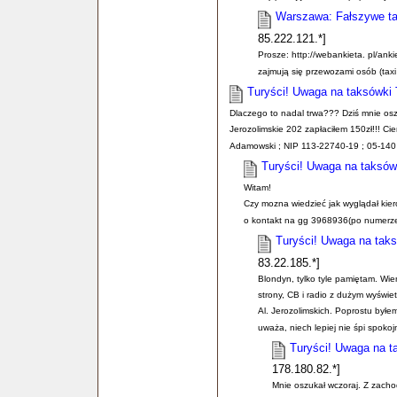
Warszawa: Fałszywe ta
85.222.121.*]
Prosze: http://webankieta. pl/an
zajmują się przewozami osób (tax
Turyści! Uwaga na taksówki 
Dlaczego to nadal trwa??? Dziś mnie osz
Jerozolimskie 202 zapłaciłem 150zł!!! 
Adamowski ; NIP 113-22740-19 ; 05-140
Turyści! Uwaga na taksów
Witam!
Czy mozna wiedzieć jak wyglądał ki
o kontakt na gg 3968936(po numerze 
Turyści! Uwaga na taks
83.22.185.*]
Blondyn, tylko tyle pamiętam. Wie
strony, CB i radio z dużym wyświe
Al. Jerozolimskich. Poprostu byłe
uważa, niech lepiej nie śpi spokoj
Turyści! Uwaga na t
178.180.82.*]
Mnie oszukał wczoraj. Z zach