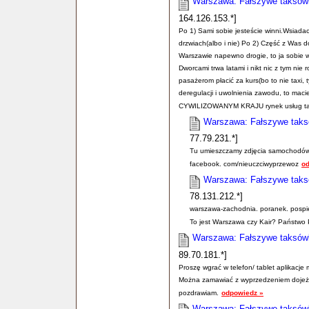
Warszawa: Fałszywe taksówki
164.126.153.*]
Po 1) Sami sobie jesteście winni.Wsiadac
drzwiach(albo i nie) Po 2) Część z Was 
Warszawie napewno drogie, to ja sobie
Dworcami trwa latami i nikt nic z tym nie 
pasażerom płacić za kurs(bo to nie taxi, 
deregulacji i uwolnienia zawodu, to ma
CYWILIZOWANYM KRAJU rynek usług taxi
Warszawa: Fałszywe taksó
77.79.231.*]
Tu umieszczamy zdjęcia samochodów i 
facebook. com/nieuczciwyprzewoz
o
Warszawa: Fałszywe taksó
78.131.212.*]
warszawa-zachodnia. poranek. pospie
To jest Warszawa czy Kair? Państwo P
Warszawa: Fałszywe taksówki
89.70.181.*]
Proszę wgrać w telefon/ tablet aplikacje m
Można zamawiać z wyprzedzeniem dojeż
pozdrawiam.
odpowiedz »
Warszawa: Fałszywe taksówki