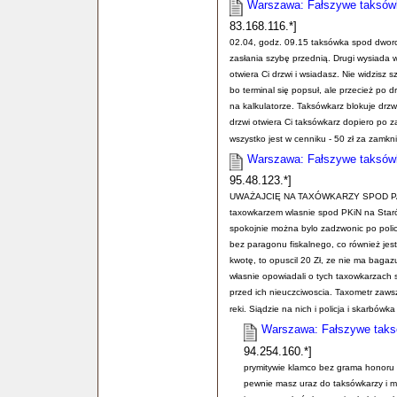
Warszawa: Fałszywe taksówki
83.168.116.*]
02.04, godz. 09.15 taksówka spod dworc
zasłania szybę przednią. Drugi wysiada w
otwiera Ci drzwi i wsiadasz. Nie widzisz 
bo terminal się popsuł, ale przecież po 
na kalkulatorze. Taksówkarz blokuje drzw
drzwi otwiera Ci taksówkarz dopiero po z
wszystko jest w cenniku - 50 zł za zamkniec
Warszawa: Fałszywe taksówki
95.48.123.*]
UWAŻAJCIĘ NA TAXÓWKARZY SPOD PAŁA
taxowkarzem wlasnie spod PKiN na Starów
spokojnie można bylo zadzwonic po policję 
bez paragonu fiskalnego, co również jes
kwotę, to opuscil 20 Zł, ze nie ma bagazu,
własnie opowiadali o tych taxowkarzach 
przed ich nieuczciwoscia. Taxometr zaw
reki. Siądzie na nich i policja i skarbówka 
Warszawa: Fałszywe taksó
94.254.160.*]
prymitywie klamco bez grama honoru i
pewnie masz uraz do taksówkarzy i m