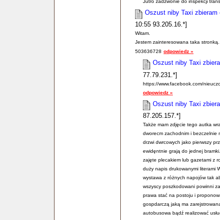
Jutro zadzwonie do inspekcji tran
Oszust niby Taxi zbieram
10:55 93.205.16.*]
Witam.
Jestem zainteresowana taka stronką. 
503636728
odpowiedz »
Oszust niby Taxi zbier
77.79.231.*]
https://www.facebook.com/nieucz
odpowiedz »
Oszust niby Taxi zbier
87.205.157.*]
Także mam zdjęcie tego autka wra
dworecm zachodnim i bezczelnie m
drzwi dwrcowych jako pierwszy pr
ewidęntnie grają do jednej bramki
zajęte plecakiem lub gazetami z r
duży napis drukowanymi literami
wystawa z różnych napojów tak aby
wszyscy poszkodowani powinni za
prawa stać na postoju i proponow
gospdarczą jaką ma zarejstrowaną
autobusowa bądź realizować usług