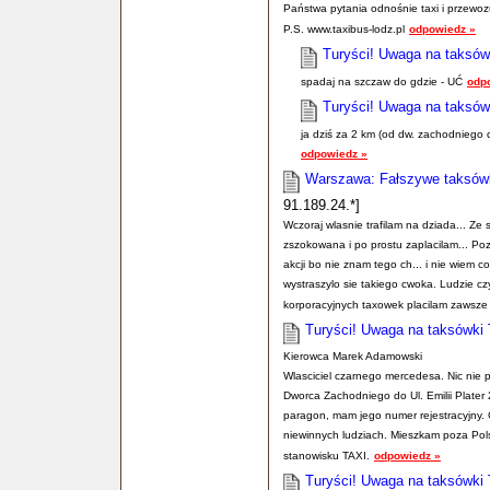
Państwa pytania odnośnie taxi i przewoz
P.S. www.taxibus-lodz.pl
odpowiedz »
Turyści! Uwaga na taksów
spadaj na szczaw do gdzie - UĆ
odp
Turyści! Uwaga na taksów
ja dziś za 2 km (od dw. zachodniego do
odpowiedz »
Warszawa: Fałszywe taksówki
91.189.24.*]
Wczoraj wlasnie trafilam na dziada... Ze 
zszokowana i po prostu zaplacilam... Poz
akcji bo nie znam tego ch... i nie wiem 
wystraszylo sie takiego cwoka. Ludzie czy
korporacyjnych taxowek placilam zawsze 
Turyści! Uwaga na taksówki 
Kierowca Marek Adamowski
Wlasciciel czarnego mercedesa. Nic nie 
Dworca Zachodniego do Ul. Emilii Plater 
paragon, mam jego numer rejestracyjny.
niewinnych ludziach. Mieszkam poza Pols
stanowisku TAXI.
odpowiedz »
Turyści! Uwaga na taksówki 