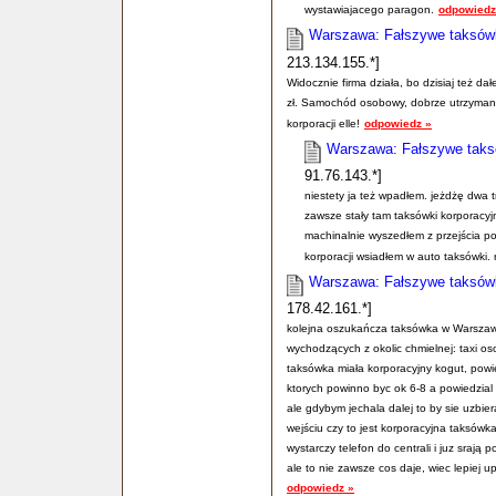
wystawiajacego paragon.
odpowiedz
Warszawa: Fałszywe taksówki
213.134.155.*]
Widocznie firma działa, bo dzisiaj też d
zł. Samochód osobowy, dobrze utrzymany
korporacji elle!
odpowiedz »
Warszawa: Fałszywe taksó
91.76.143.*]
niestety ja też wpadłem. jeżdżę dwa t
zawsze stały tam taksówki korporacyjn
machinalnie wyszedłem z przejścia po
korporacji wsiadłem w auto taksówki. r
Warszawa: Fałszywe taksówki
178.42.161.*]
kolejna oszukańcza taksówka w Warszawi
wychodzących z okolic chmielnej: taxi 
taksówka miała korporacyjny kogut, powie
ktorych powinno byc ok 6-8 a powiedzial 
ale gdybym jechala dalej to by sie uzbie
wejściu czy to jest korporacyjna taksówka
wystarczy telefon do centrali i juz srają p
ale to nie zawsze cos daje, wiec lepiej u
odpowiedz »