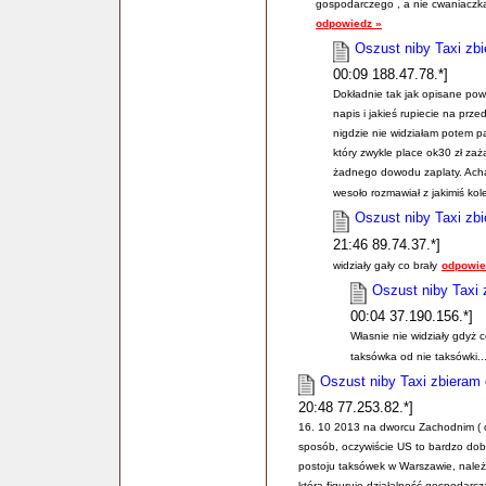
gospodarczego , a nie cwaniaczka 
odpowiedz »
Oszust niby Taxi zbi
00:09 188.47.78.*]
Dokładnie tak jak opisane pow
napis i jakieś rupiecie na prz
nigdzie nie widziałam potem pa
który zwykle place ok30 zł zaż
żadnego dowodu zaplaty. Acha i
wesoło rozmawiał z jakimiś kole
Oszust niby Taxi zbi
21:46 89.74.37.*]
widziały gały co brały
odpowie
Oszust niby Taxi 
00:04 37.190.156.*]
Własnie nie widziały gdyż c
taksówka od nie taksówki...
Oszust niby Taxi zbieram
20:48 77.253.82.*]
16. 10 2013 na dworcu Zachodnim ( o
sposób, oczywiście US to bardzo do
postoju taksówek w Warszawie, należy
którą figuruje działalność gospodarcz