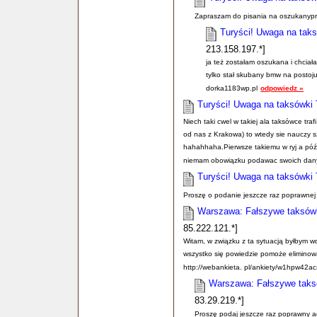
Zapraszam do pisania na oszukany
Turyści! Uwaga na taks
213.158.197.*]
ja też zostałam oszukana i chciała
tylko stał skubany bmw na postoju
dorka1183wp.pl
odpowiedz »
Turyści! Uwaga na taksówki 
Niech taki cwel w takiej ala taksówce tr
od nas z Krakowa) to wtedy sie nauczy sz
hahahhaha.Pierwsze takiemu w ryj a późnie
niemam obowiązku podawac swoich dany
Turyści! Uwaga na taksówki 
Proszę o podanie jeszcze raz poprawnej 
Warszawa: Fałszywe taksówki
85.222.121.*]
Witam, w związku z ta sytuacją byłbym wdz
wszystko się powiedzie pomoże eliminowa
http://webankieta. pl/ankiety/w1hpw42a
Warszawa: Fałszywe taksó
83.29.219.*]
Proszę podaj jeszcze raz poprawny ad