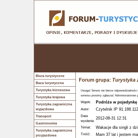
Biura turystyczne
Forum grupa:
Turystyka 
Baza turystyczna
Turystyka biznesowa
Uwaga! Serwis nie bierze odpowiedzialności
serwisu prosimy zgłaszać Administratorowi 
Turystyka krajowa
Podróże w pojedynkę
Wątek:
Turystyka zagraniczna
Czytelnik IP 91.188.112
wyjazdowa
Autor:
Data
Transport
2012-08-31 12:31
wysłania:
Gastronomia
Wakacje dla singli z dz
Temat:
Turystyka zagraniczna
Treść:
Mam 37 lat i jestem m
przyjazdowa