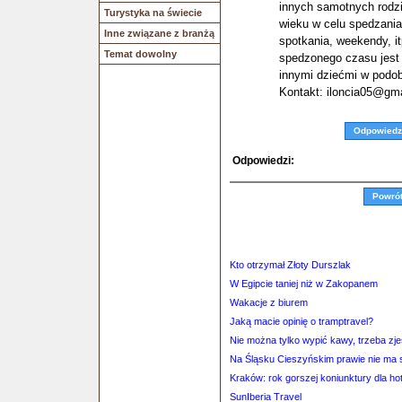
innych samotnych rodz
Turystyka na świecie
wieku w celu spedzania
Inne związane z branżą
spotkania, weekendy, i
Temat dowolny
spedzonego czasu jest 
innymi dziećmi w podobn
Kontakt: iloncia05@gm
Odpowiedz
Odpowiedzi:
Powró
Kto otrzymał Złoty Durszlak
W Egipcie taniej niż w Zakopanem
Wakacje z biurem
Jaką macie opinię o tramptravel?
Nie można tylko wypić kawy, trzeba zje
Na Śląsku Cieszyńskim prawie nie ma s
Kraków: rok gorszej koniunktury dla hotel
SunIberia Travel