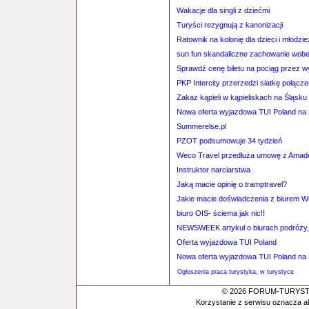
Wakacje dla singli z dziećmi
Turyści rezygnują z kanonizacji
Ratownik na kolonię dla dzieci i młodzi
sun fun skandaliczne zachowanie wob
Sprawdź cenę biletu na pociąg przez 
PKP Intercity przerzedzi siatkę połącz
Zakaz kąpieli w kąpieliskach na Śląsk
Nowa oferta wyjazdowa TUI Poland na 
Summerelse.pl
PZOT podsumowuje 34 tydzień
Weco Travel przedłuża umowę z Ama
Instruktor narciarstwa
Jaką macie opinię o tramptravel?
Jakie macie doświadczenia z biurem 
biuro OIS- ściema jak nic!!
NEWSWEEK artykuł o biurach podróży
Oferta wyjazdowa TUI Poland
Nowa oferta wyjazdowa TUI Poland na 
Ogłoszenia praca turystyka, w turystyce
© 2026 FORUM-TURYSTYC
Korzystanie z serwisu oznacza a