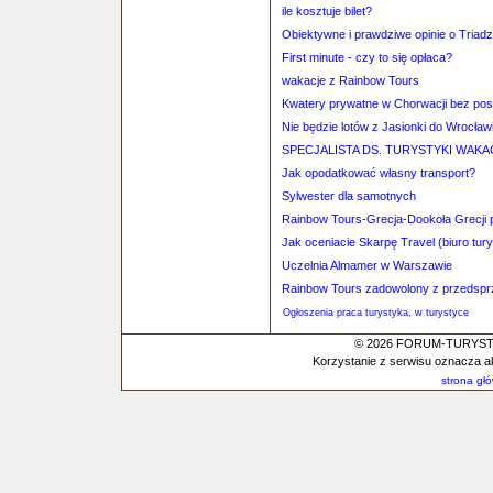
ile kosztuje bilet?
Obiektywne i prawdziwe opinie o Triadz
First minute - czy to się opłaca?
wakacje z Rainbow Tours
Kwatery prywatne w Chorwacji bez po
Nie będzie lotów z Jasionki do Wrocław
SPECJALISTA DS. TURYSTYKI WAK
Jak opodatkować własny transport?
Sylwester dla samotnych
Rainbow Tours-Grecja-Dookoła Grecji p
Jak oceniacie Skarpę Travel (biuro tu
Uczelnia Almamer w Warszawie
Rainbow Tours zadowolony z przedsprze
Ogłoszenia praca turystyka, w turystyce
© 2026 FORUM-TURYSTYC
Korzystanie z serwisu oznacza a
strona gł