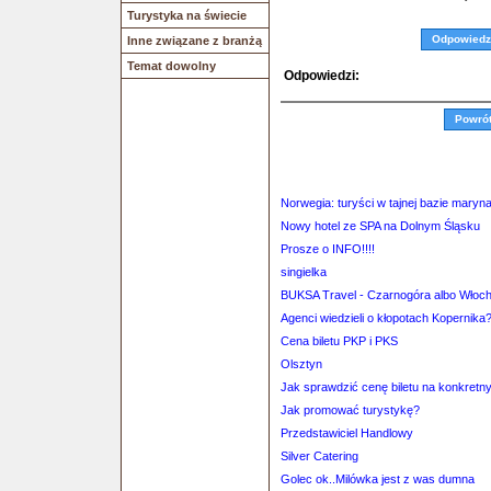
Turystyka na świecie
Odpowiedz
Inne związane z branżą
Temat dowolny
Odpowiedzi:
Powró
Norwegia: turyści w tajnej bazie maryna
Nowy hotel ze SPA na Dolnym Śląsku
Prosze o INFO!!!!
singielka
BUKSA Travel - Czarnogóra albo Włoc
Agenci wiedzieli o kłopotach Kopernika
Cena biletu PKP i PKS
Olsztyn
Jak sprawdzić cenę biletu na konkretn
Jak promować turystykę?
Przedstawiciel Handlowy
Silver Catering
Golec ok..Milówka jest z was dumna