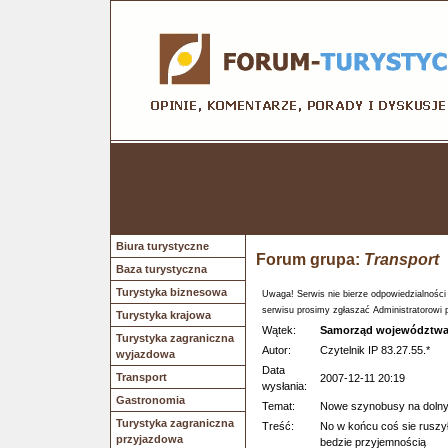
Biura turystyczne
Forum grupa:
Transport
Baza turystyczna
Turystyka biznesowa
Uwaga! Serwis nie bierze odpowiedzialności
serwisu prosimy zgłaszać Administratorowi 
Turystyka krajowa
Wątek:
Samorząd województwa 
Turystyka zagraniczna
Autor:
Czytelnik IP 83.27.55.*
wyjazdowa
Data
Transport
2007-12-11 20:19
wysłania:
Gastronomia
Temat:
Nowe szynobusy na doln
Turystyka zagraniczna
Treść:
No w końcu coś sie ruszyło
przyjazdowa
bedzie przyjemnością